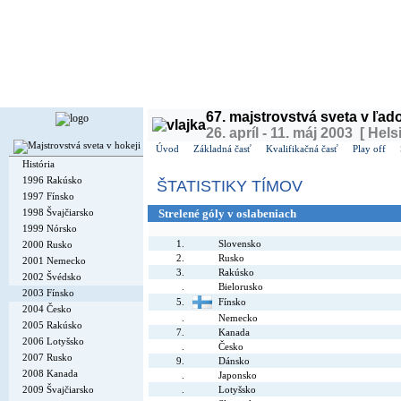
Dnes je
sobota
8. august 2026, 18:05 | Meniny má
Oskár
, v ČR
Soběslav
| Zajtra má
Ľubo
67. majstrovstvá sveta v ľa
26. apríl - 11. máj 2003 [ Hels
Úvod
Základná časť
Kvalifikačná časť
Play off
História
1996 Rakúsko
ŠTATISTIKY TÍMOV
1997 Fínsko
1998 Švajčiarsko
Strelené góly v oslabeniach
1999 Nórsko
1.
Slovensko
2000 Rusko
2.
Rusko
2001 Nemecko
3.
Rakúsko
2002 Švédsko
.
Bielorusko
2003 Fínsko
5.
Fínsko
2004 Česko
.
Nemecko
2005 Rakúsko
7.
Kanada
2006 Lotyšsko
.
Česko
2007 Rusko
9.
Dánsko
2008 Kanada
.
Japonsko
2009 Švajčiarsko
.
Lotyšsko