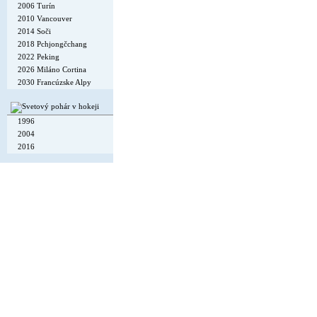
2006 Turín
2010 Vancouver
2014 Soči
2018 Pchjongčchang
2022 Peking
2026 Miláno Cortina
2030 Francúzske Alpy
1996
2004
2016
Copyright © 2002-26
Flexi Systems
.
Info
. Time 0.006 s