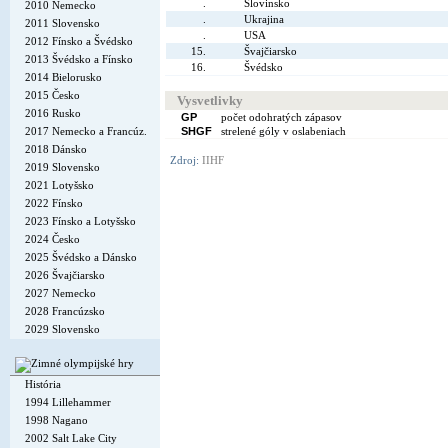
.
Slovinsko
2010 Nemecko
.
Ukrajina
2011 Slovensko
.
USA
2012 Fínsko a Švédsko
15.
Švajčiarsko
2013 Švédsko a Fínsko
16.
Švédsko
2014 Bielorusko
2015 Česko
Vysvetlivky
2016 Rusko
GP
počet odohratých zápasov
2017 Nemecko a Francúz.
SHGF
strelené góly v oslabeniach
2018 Dánsko
Zdroj:
IIHF
2019 Slovensko
2021 Lotyšsko
2022 Fínsko
2023 Fínsko a Lotyšsko
2024 Česko
2025 Švédsko a Dánsko
2026 Švajčiarsko
2027 Nemecko
2028 Francúzsko
2029 Slovensko
História
1994 Lillehammer
1998 Nagano
2002 Salt Lake City