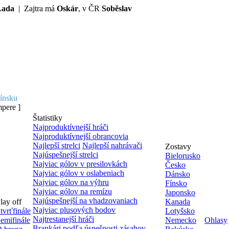
Lada
| Zajtra má
Oskár
, v ČR
Soběslav
ínsku
pere ]
Štatistiky
Najproduktívnejší hráči
Najproduktívnejší obrancovia
Najlepší strelci
Najlepší nahrávači
Zostavy
Najúspešnejší strelci
Bielorusko
Najviac gólov v presilovkách
Česko
Najviac gólov v oslabeniach
Dánsko
Najviac gólov na výhru
Fínsko
Najviac gólov na remízu
Japonsko
Najúspešnejší na vhadzovaniach
lay off
Kanada
Najviac plusových bodov
tvrťfinále
Lotyšsko
Najtrestanejší hráči
emifinále
Nemecko
Ohlasy
Brankári podľa úspešnosti zásahov