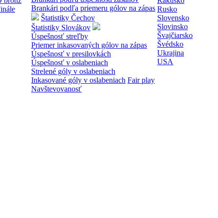
 bronz
Rakúsko
Brankári podľa priemeru gólov na zápas
inále
Rusko
Štatistiky Čechov
Slovensko
Slovinsko
Štatistiky Slovákov
Švajčiarsko
Úspešnosť streľby
Švédsko
Priemer inkasovaných gólov na zápas
Ukrajina
Úspešnosť v presilovkách
USA
Úspešnosť v oslabeniach
Strelené góly v oslabeniach
Inkasované góly v oslabeniach
Fair play
Navštevovanosť