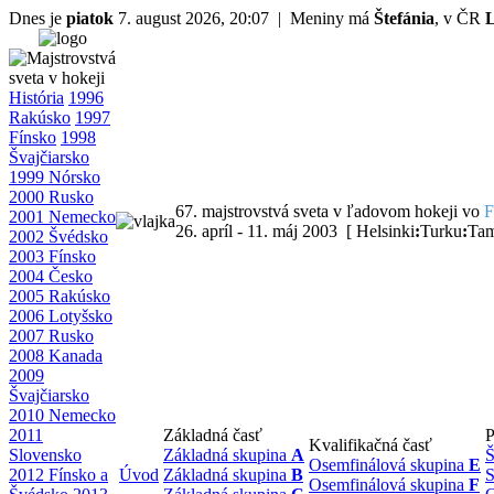
Dnes je
piatok
7. august 2026, 20:07 | Meniny má
Štefánia
, v ČR
História
1996
Rakúsko
1997
Fínsko
1998
Švajčiarsko
1999 Nórsko
2000 Rusko
67. majstrovstvá sveta v ľadovom hokeji vo
F
2001 Nemecko
26. apríl - 11. máj 2003 [ Helsinki
:
Turku
:
Tam
2002 Švédsko
2003 Fínsko
2004 Česko
2005 Rakúsko
2006 Lotyšsko
2007 Rusko
2008 Kanada
2009
Švajčiarsko
2010 Nemecko
2011
Základná časť
P
Kvalifikačná časť
Slovensko
Základná skupina
A
Š
Osemfinálová skupina
E
2012 Fínsko a
Úvod
Základná skupina
B
S
Osemfinálová skupina
F