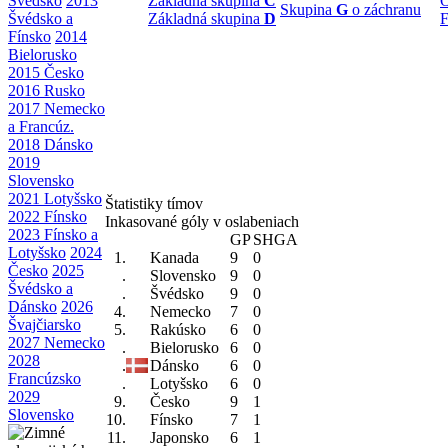
Švédsko
2013
Základná skupina
C
O
Skupina
G
o záchranu
Švédsko a
Základná skupina
D
F
Fínsko
2014
Bielorusko
2015 Česko
2016 Rusko
2017 Nemecko
a Francúz.
2018 Dánsko
2019
Slovensko
2021 Lotyšsko
Štatistiky tímov
2022 Fínsko
Inkasované góly v oslabeniach
2023 Fínsko a
GP
SHGA
Lotyšsko
2024
1.
Kanada
9
0
Česko
2025
.
Slovensko
9
0
Švédsko a
.
Švédsko
9
0
Dánsko
2026
4.
Nemecko
7
0
Švajčiarsko
5.
Rakúsko
6
0
2027 Nemecko
.
Bielorusko
6
0
2028
.
Dánsko
6
0
Francúzsko
.
Lotyšsko
6
0
2029
9.
Česko
9
1
Slovensko
10.
Fínsko
7
1
11.
Japonsko
6
1