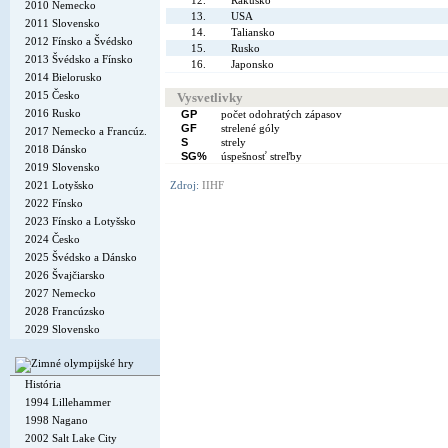
12.
Rakúsko
2010 Nemecko
13.
USA
2011 Slovensko
14.
Taliansko
2012 Fínsko a Švédsko
15.
Rusko
2013 Švédsko a Fínsko
16.
Japonsko
2014 Bielorusko
2015 Česko
Vysvetlivky
2016 Rusko
GP
počet odohratých zápasov
GF
strelené góly
2017 Nemecko a Francúz.
S
strely
2018 Dánsko
SG%
úspešnosť streľby
2019 Slovensko
2021 Lotyšsko
Zdroj:
IIHF
2022 Fínsko
2023 Fínsko a Lotyšsko
2024 Česko
2025 Švédsko a Dánsko
2026 Švajčiarsko
2027 Nemecko
2028 Francúzsko
2029 Slovensko
História
1994 Lillehammer
1998 Nagano
2002 Salt Lake City