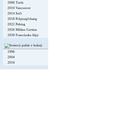
2006 Turín
2010 Vancouver
2014 Soči
2018 Pchjongčchang
2022 Peking
2026 Miláno Cortina
2030 Francúzske Alpy
1996
2004
2016
Copyright © 2002-26
Flexi Systems
.
Info
. Time 0.005 s