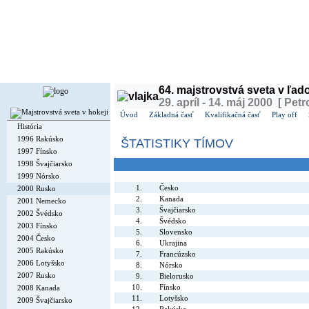
Dnes je
sobota
8. august 2026, 14:04 | Meniny má
Oskár
, v ČR
Soběslav
| Zajtra má
Ľubo
64. majstrovstvá sveta v ľa
29. apríl - 14. máj 2000 [ Petr
Úvod
Základná časť
Kvalifikačná časť
Play off
História
1996 Rakúsko
ŠTATISTIKY TÍMOV
1997 Fínsko
1998 Švajčiarsko
1999 Nórsko
1.
Česko
2000 Rusko
2.
Kanada
2001 Nemecko
3.
Švajčiarsko
2002 Švédsko
4.
Švédsko
2003 Fínsko
5.
Slovensko
2004 Česko
6.
Ukrajina
2005 Rakúsko
7.
Francúzsko
2006 Lotyšsko
8.
Nórsko
2007 Rusko
9.
Bielorusko
10.
Fínsko
2008 Kanada
11.
Lotyšsko
2009 Švajčiarsko