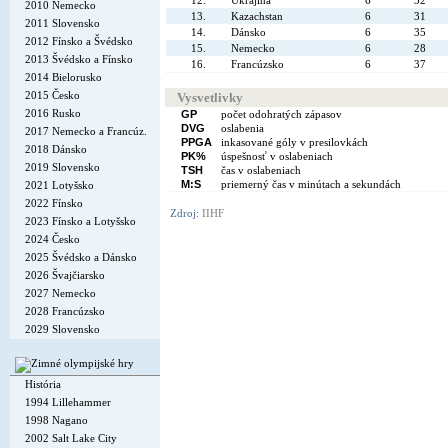
12.
Ukrajina
6
32
2010 Nemecko
13.
Kazachstan
6
31
2011 Slovensko
14.
Dánsko
6
35
2012 Fínsko a Švédsko
15.
Nemecko
6
28
2013 Švédsko a Fínsko
16.
Francúzsko
6
37
2014 Bielorusko
2015 Česko
Vysvetlivky
2016 Rusko
GP
počet odohratých zápasov
DVG
oslabenia
2017 Nemecko a Francúz.
PPGA
inkasované góly v presilovkách
2018 Dánsko
PK%
úspešnosť v oslabeniach
2019 Slovensko
TSH
čas v oslabeniach
M:S
priemerný čas v minútach a sekundách
2021 Lotyšsko
2022 Fínsko
Zdroj:
IIHF
2023 Fínsko a Lotyšsko
2024 Česko
2025 Švédsko a Dánsko
2026 Švajčiarsko
2027 Nemecko
2028 Francúzsko
2029 Slovensko
História
1994 Lillehammer
1998 Nagano
2002 Salt Lake City