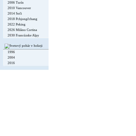
2006 Turín
2010 Vancouver
2014 Soči
2018 Pchjongčchang
2022 Peking
2026 Miláno Cortina
2030 Francúzske Alpy
1996
2004
2016
Copyright © 2002-26
Flexi Systems
.
Info
. Time 0.006 s