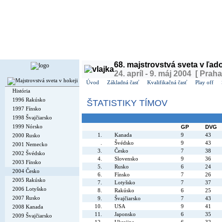
Dnes je
sobota
8. august 2026, 15:30 | Meniny má
Oskár
, v ČR
Soběslav
| Zajtra má
Ľubo
68. majstrovstvá sveta v ľa
24. apríl - 9. máj 2004 [ Praha
Úvod
Základná časť
Kvalifikačná časť
Play off
História
1996 Rakúsko
ŠTATISTIKY TÍMOV
1997 Fínsko
1998 Švajčiarsko
1999 Nórsko
GP
DVG
1.
Kanada
9
43
2000 Rusko
.
Švédsko
9
43
2001 Nemecko
3.
Česko
7
38
2002 Švédsko
4.
Slovensko
9
36
2003 Fínsko
5.
Rusko
6
24
2004 Česko
6.
Fínsko
7
26
2005 Rakúsko
7.
Lotyšsko
7
37
2006 Lotyšsko
8.
Rakúsko
6
25
2007 Rusko
9.
Švajčiarsko
7
43
10.
USA
9
41
2008 Kanada
11.
Japonsko
6
35
2009 Švajčiarsko