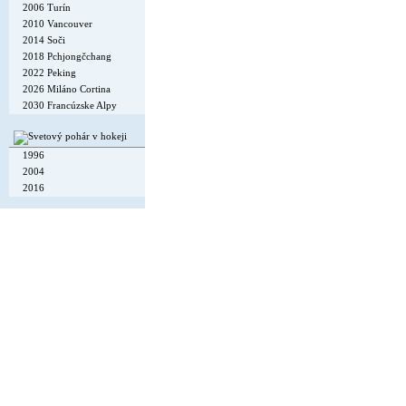
2006 Turín
2010 Vancouver
2014 Soči
2018 Pchjongčchang
2022 Peking
2026 Miláno Cortina
2030 Francúzske Alpy
1996
2004
2016
Copyright © 2002-26
Flexi Systems
.
Info
. Time 0.004 s