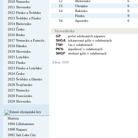
12.
Bielorusko
6
2010 Nemecko
13.
Ukrajina
6
2011 Slovensko
14.
Rakúsko
6
2012 Fínsko a Švédsko
.
Fínsko
9
2013 Švédsko a Fínsko
16.
Japonsko
6
2014 Bielorusko
2015 Česko
Vysvetlivky
2016 Rusko
GP
počet odohratých zápasov
2017 Nemecko a Francúz.
SHGA
inkasované góly v oslabeniach
TSH
čas v oslabeniach
2018 Dánsko
PK%
úspešnosť v oslabeniach
2019 Slovensko
SHGF
strelené góly v oslabeniach
2021 Lotyšsko
Zdroj:
IIHF
2022 Fínsko
2023 Fínsko a Lotyšsko
2024 Česko
2025 Švédsko a Dánsko
2026 Švajčiarsko
2027 Nemecko
2028 Francúzsko
2029 Slovensko
História
1994 Lillehammer
1998 Nagano
2002 Salt Lake City