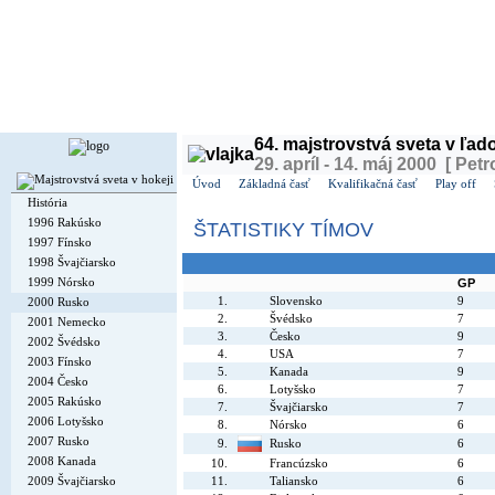
Dnes je
pondelok
10. august 2026, 12:42 | Meniny má
Vavrinec
, v ČR
Vavřinec
| Zajtra m
64. majstrovstvá sveta v ľa
29. apríl - 14. máj 2000 [ Petr
Úvod
Základná časť
Kvalifikačná časť
Play off
História
1996 Rakúsko
ŠTATISTIKY TÍMOV
1997 Fínsko
1998 Švajčiarsko
1999 Nórsko
GP
1.
Slovensko
9
2000 Rusko
2.
Švédsko
7
2001 Nemecko
3.
Česko
9
2002 Švédsko
4.
USA
7
2003 Fínsko
5.
Kanada
9
2004 Česko
6.
Lotyšsko
7
2005 Rakúsko
7.
Švajčiarsko
7
2006 Lotyšsko
8.
Nórsko
6
2007 Rusko
9.
Rusko
6
2008 Kanada
10.
Francúzsko
6
2009 Švajčiarsko
11.
Taliansko
6