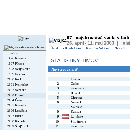
Dnes je
sobota
8. august 2026, 15:13 | Meniny má
Oskár
, v ČR
Soběslav
| Zajtra má
Ľubo
67. majstrovstvá sveta v ľa
26. apríl - 11. máj 2003 [ Hels
Úvod
Základná časť
Kvalifikačná časť
Play off
História
1996 Rakúsko
ŠTATISTIKY TÍMOV
1997 Fínsko
1998 Švajčiarsko
Navštevovanosť
1999 Nórsko
1.
Fínsko
2000 Rusko
2.
Česko
2001 Nemecko
3.
Slovensko
2002 Švédsko
4.
Rakúsko
2003 Fínsko
5.
Ukrajina
2004 Česko
6.
Nemecko
2005 Rakúsko
7.
Švédsko
2006 Lotyšsko
8.
Kanada
2007 Rusko
9.
Lotyšsko
2008 Kanada
10.
Švajčiarsko
2009 Švajčiarsko
11.
Slovinsko