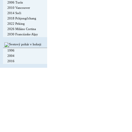
2006 Turín
2010 Vancouver
2014 Soči
2018 Pchjongčchang
2022 Peking
2026 Miláno Cortina
2030 Francúzske Alpy
1996
2004
2016
Copyright © 2002-26
Flexi Systems
.
Info
. Time 0.005 s