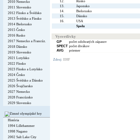
12.
Rusko
2010 Nemecko
13.
Japonsko
2011 Slovensko
14.
Bielorusko
2012 Fínsko a Švédsko
15.
Dánsko
2013 Švédsko a Fínsko
16.
USA
2014 Bielorusko
Spolu
2015 Česko
2016 Rusko
Vysvetlivky
2017 Nemecko a Francúz.
GP
počet odohratých zápasov
SPECT
počet divákov
2018 Dánsko
AVG
priemer
2019 Slovensko
2021 Lotyšsko
Zdroj:
IIHF
2022 Fínsko
2023 Fínsko a Lotyšsko
2024 Česko
2025 Švédsko a Dánsko
2026 Švajčiarsko
2027 Nemecko
2028 Francúzsko
2029 Slovensko
História
1994 Lillehammer
1998 Nagano
2002 Salt Lake City