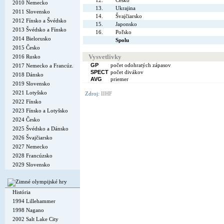
12.
Česko
2010 Nemecko
13.
Ukrajina
2011 Slovensko
14.
Švajčiarsko
2012 Fínsko a Švédsko
15.
Japonsko
2013 Švédsko a Fínsko
16.
Poľsko
2014 Bielorusko
Spolu
2015 Česko
Vysvetlivky
2016 Rusko
GP
počet odohratých zápasov
2017 Nemecko a Francúz.
SPECT
počet divákov
2018 Dánsko
AVG
priemer
2019 Slovensko
2021 Lotyšsko
Zdroj:
IIHF
2022 Fínsko
2023 Fínsko a Lotyšsko
2024 Česko
2025 Švédsko a Dánsko
2026 Švajčiarsko
2027 Nemecko
2028 Francúzsko
2029 Slovensko
História
1994 Lillehammer
1998 Nagano
2002 Salt Lake City