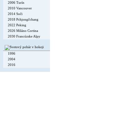
2006 Turín
2010 Vancouver
2014 Soči
2018 Pchjongčchang
2022 Peking
2026 Miláno Cortina
2030 Francúzske Alpy
1996
2004
2016
Copyright © 2002-26
Flexi Systems
.
Info
. Time 0.006 s