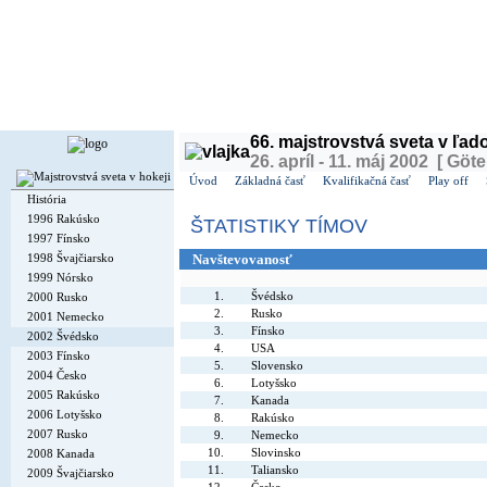
Dnes je
nedeľa
9. august 2026, 4:21 | Meniny má
Ľubomíra
, v ČR
Roman
| Zajtra má
Vavr
66. majstrovstvá sveta v ľa
26. apríl - 11. máj 2002 [ Göt
Úvod
Základná časť
Kvalifikačná časť
Play off
História
1996 Rakúsko
ŠTATISTIKY TÍMOV
1997 Fínsko
1998 Švajčiarsko
Navštevovanosť
1999 Nórsko
1.
Švédsko
2000 Rusko
2.
Rusko
2001 Nemecko
3.
Fínsko
2002 Švédsko
4.
USA
2003 Fínsko
5.
Slovensko
2004 Česko
6.
Lotyšsko
2005 Rakúsko
7.
Kanada
2006 Lotyšsko
8.
Rakúsko
2007 Rusko
9.
Nemecko
10.
Slovinsko
2008 Kanada
11.
Taliansko
2009 Švajčiarsko