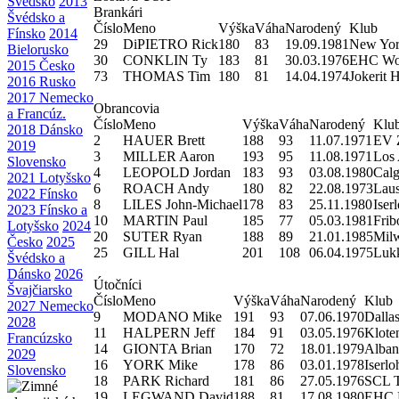
Švédsko
2013
Brankári
Švédsko a
Číslo
Meno
Výška
Váha
Narodený
Klub
Fínsko
2014
29
DiPIETRO Rick
180
83
19.09.1981
New York
Bielorusko
30
CONKLIN Ty
183
81
30.03.1976
EHC Wol
2015 Česko
73
THOMAS Tim
180
81
14.04.1974
Jokerit H
2016 Rusko
2017 Nemecko
Obrancovia
a Francúz.
Číslo
Meno
Výška
Váha
Narodený
Klu
2018 Dánsko
2
HAUER Brett
188
93
11.07.1971
EV 
2019
3
MILLER Aaron
193
95
11.08.1971
Los 
Slovensko
4
LEOPOLD Jordan
183
93
03.08.1980
Calg
2021 Lotyšsko
6
ROACH Andy
180
82
22.08.1973
Lau
2022 Fínsko
8
LILES John-Michael
178
83
25.11.1980
Iser
2023 Fínsko a
10
MARTIN Paul
185
77
05.03.1981
Frib
Lotyšsko
2024
20
SUTER Ryan
188
89
21.01.1985
Mil
Česko
2025
25
GILL Hal
201
108
06.04.1975
Luk
Švédsko a
Dánsko
2026
Útočníci
Švajčiarsko
Číslo
Meno
Výška
Váha
Narodený
Klub
2027 Nemecko
9
MODANO Mike
191
93
07.06.1970
Dallas
2028
11
HALPERN Jeff
184
91
03.05.1976
Klote
Francúzsko
14
GIONTA Brian
170
72
18.01.1979
Alban
2029
16
YORK Mike
178
86
03.01.1978
Iserlo
Slovensko
18
PARK Richard
181
86
27.05.1976
SCL T
19
LEGWAND David
188
81
17.08.1980
EHC 