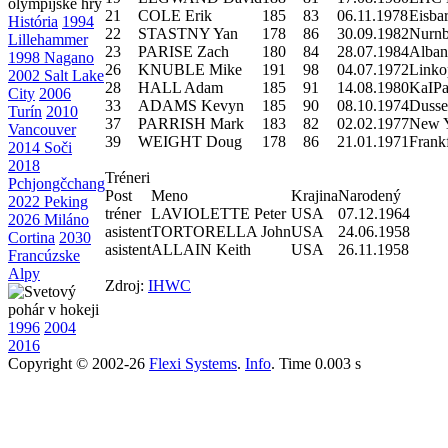
21
COLE Erik
185
83
06.11.1978
Eisba
História
1994
22
STASTNY Yan
178
86
30.09.1982
Nurnb
Lillehammer
23
PARISE Zach
180
84
28.07.1984
Alban
1998 Nagano
26
KNUBLE Mike
191
98
04.07.1972
Linko
2002 Salt Lake
28
HALL Adam
185
91
14.08.1980
KaIPa
City
2006
33
ADAMS Kevyn
185
90
08.10.1974
Dusse
Turín
2010
37
PARRISH Mark
183
82
02.02.1977
New Y
Vancouver
39
WEIGHT Doug
178
86
21.01.1971
Frank
2014 Soči
2018
Tréneri
Pchjongčchang
Post
Meno
Krajina
Narodený
2022 Peking
tréner
LAVIOLETTE Peter
USA
07.12.1964
2026 Miláno
asistent
TORTORELLA John
USA
24.06.1958
Cortina
2030
asistent
ALLAIN Keith
USA
26.11.1958
Francúzske
Alpy
Zdroj:
IHWC
1996
2004
2016
Copyright © 2002-26
Flexi Systems
.
Info
. Time 0.003 s