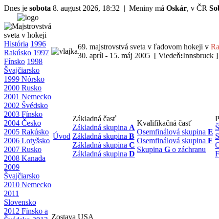
Dnes je
sobota
8. august 2026, 18:32 | Meniny má
Oskár
, v ČR
So
História
1996
69. majstrovstvá sveta v ľadovom hokeji v
Ra
Rakúsko
1997
30. apríl - 15. máj 2005 [ Viedeň
:
Innsbruck ]
Fínsko
1998
Švajčiarsko
1999 Nórsko
2000 Rusko
2001 Nemecko
2002 Švédsko
2003 Fínsko
Základná časť
P
2004 Česko
Kvalifikačná časť
Základná skupina
A
Š
2005 Rakúsko
Osemfinálová skupina
E
Úvod
Základná skupina
B
S
2006 Lotyšsko
Osemfinálová skupina
F
Základná skupina
C
O
2007 Rusko
Skupina
G
o záchranu
Základná skupina
D
F
2008 Kanada
2009
Švajčiarsko
2010 Nemecko
2011
Slovensko
2012 Fínsko a
Zostava USA