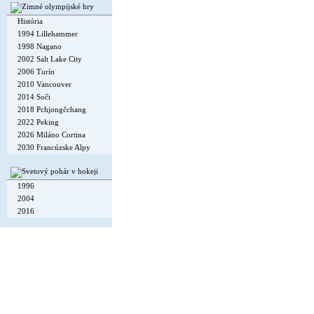
História
1994 Lillehammer
1998 Nagano
2002 Salt Lake City
2006 Turín
2010 Vancouver
2014 Soči
2018 Pchjongčchang
2022 Peking
2026 Miláno Cortina
2030 Francúzske Alpy
1996
2004
2016
Copyright © 2002-26
Flexi Systems
.
Info
. Time 0.007 s