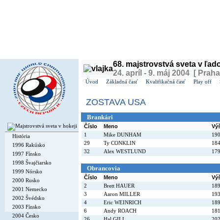
Dnes je
sobota
8. august 2026, 8:50 | Meniny má
Oskár
, v ČR
Soběslav
| Zajtra má
Ľubom
68. majstrovstvá sveta v ľa
24. apríl - 9. máj 2004 [ Praha
Úvod
Základná časť
Kvalifikačná časť
Play off
ZOSTAVA USA
Brankári
Číslo
Meno
Vý
1
Mike DUNHAM
19
História
29
Ty CONKLIN
18
1996 Rakúsko
32
Alex WESTLUND
17
1997 Fínsko
1998 Švajčiarsko
Obrancovia
1999 Nórsko
Číslo
Meno
Vý
2000 Rusko
2
Brett HAUER
18
2001 Nemecko
3
Aaron MILLER
19
2002 Švédsko
4
Eric WEINRICH
18
2003 Fínsko
6
Andy ROACH
18
2004 Česko
26
Hal GILL
20