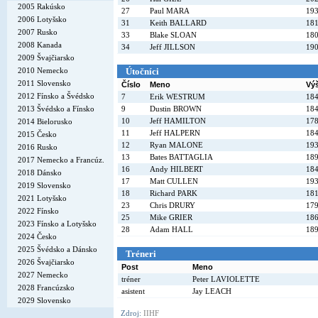
2005 Rakúsko
27
Paul MARA
19
2006 Lotyšsko
31
Keith BALLARD
18
2007 Rusko
33
Blake SLOAN
18
2008 Kanada
34
Jeff JILLSON
19
2009 Švajčiarsko
2010 Nemecko
Útočníci
2011 Slovensko
Číslo
Meno
Vý
2012 Fínsko a Švédsko
7
Erik WESTRUM
18
2013 Švédsko a Fínsko
9
Dustin BROWN
18
10
Jeff HAMILTON
17
2014 Bielorusko
11
Jeff HALPERN
18
2015 Česko
12
Ryan MALONE
19
2016 Rusko
13
Bates BATTAGLIA
18
2017 Nemecko a Francúz.
16
Andy HILBERT
18
2018 Dánsko
17
Matt CULLEN
19
2019 Slovensko
18
Richard PARK
18
2021 Lotyšsko
23
Chris DRURY
17
2022 Fínsko
25
Mike GRIER
18
2023 Fínsko a Lotyšsko
28
Adam HALL
18
2024 Česko
2025 Švédsko a Dánsko
Tréneri
2026 Švajčiarsko
Post
Meno
2027 Nemecko
tréner
Peter LAVIOLETTE
2028 Francúzsko
asistent
Jay LEACH
2029 Slovensko
Zdroj:
IIHF