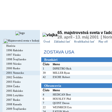
Dnes je
štvrtok
6. august 2026, 17:41 | Meniny má
Jozefína
, v ČR
Oldřiška
| Zajtra má
Šte
65. majstrovstvá sveta v ľa
28. apríl - 13. máj 2001 [ No
Úvod
Základná časť
Kvalifikačná časť
Play off
História
1996 Rakúsko
ZOSTAVA USA
1997 Fínsko
1998 Švajčiarsko
Brankári
1999 Nórsko
Číslo
Meno
2000 Rusko
1
DIPIETRO Rick
2001 Nemecko
39
MILLER Ryan
42
ESCHE Robert
2002 Švédsko
2003 Fínsko
Obrancovia
2004 Česko
Číslo
Meno
2005 Rakúsko
4
HEDICAN Bret
2006 Lotyšsko
6
HOUSLEY Phil
2007 Rusko
7
QUINT Deron
2008 Kanada
22
WEINRICH Eric
2009 Švajčiarsko
24
EATON Mark