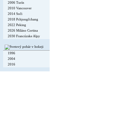
2006 Turín
2010 Vancouver
2014 Soči
2018 Pchjongčchang
2022 Peking
2026 Miláno Cortina
2030 Francúzske Alpy
1996
2004
2016
Copyright © 2002-26
Flexi Systems
.
Info
. Time 0.006 s