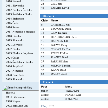
2010 Nemecko
25
GILL Hal
2011 Slovensko
45
TANABE David
2012 Fínsko a Švédsko
2013 Švédsko a Fínsko
Útočníci
2014 Bielorusko
Číslo
Meno
2015 Česko
8
CAMPBELL Jim
2016 Rusko
11
LEGWAND David
2017 Nemecko a Francúz.
12
GIONTA Brian
2018 Dánsko
14
HENDRICKSON Darby
2019 Slovensko
15
HALPERN Jeff
2021 Lotyšsko
17
BROWN Doug
2022 Fínsko
18
CONNOLLY Tim
2023 Fínsko a Lotyšsko
23
KNUBLE Mike
26
PLANTE Derek
2024 Česko
27
PARRISH Marc
2025 Švédsko a Dánsko
28
WILSON Landon
2026 Švajčiarsko
47
KRAFT Ryan
2027 Nemecko
63
DARBY Craig
2028 Francúzsko
2029 Slovensko
Tréneri
Post
Meno
tréner
VAIRO Lou
História
asistent
FRASER Curt
1994 Lillehammer
asistent
KYLE Walt
1998 Nagano
2002 Salt Lake City
Zdroj:
IIHF