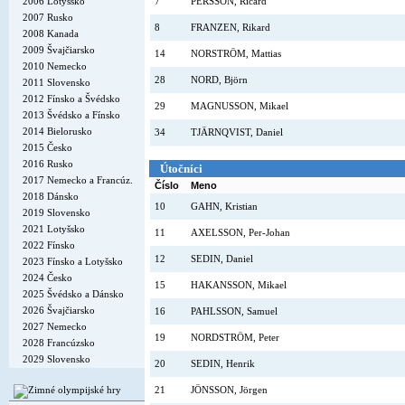
2006 Lotyšsko
7
PERSSON, Ricard
2007 Rusko
8
FRANZEN, Rikard
2008 Kanada
2009 Švajčiarsko
14
NORSTRÖM, Mattias
2010 Nemecko
28
NORD, Björn
2011 Slovensko
2012 Fínsko a Švédsko
29
MAGNUSSON, Mikael
2013 Švédsko a Fínsko
2014 Bielorusko
34
TJÄRNQVIST, Daniel
2015 Česko
2016 Rusko
Útočníci
2017 Nemecko a Francúz.
Číslo
Meno
2018 Dánsko
10
GAHN, Kristian
2019 Slovensko
2021 Lotyšsko
11
AXELSSON, Per-Johan
2022 Fínsko
12
SEDIN, Daniel
2023 Fínsko a Lotyšsko
2024 Česko
15
HAKANSSON, Mikael
2025 Švédsko a Dánsko
2026 Švajčiarsko
16
PAHLSSON, Samuel
2027 Nemecko
19
NORDSTRÖM, Peter
2028 Francúzsko
2029 Slovensko
20
SEDIN, Henrik
21
JÖNSSON, Jörgen