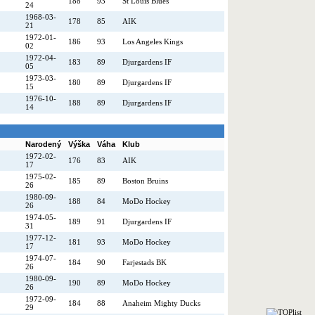
188
93
St Louis Blues
24
1968-03-
178
85
AIK
21
1972-01-
186
93
Los Angeles Kings
02
1972-04-
183
89
Djurgardens IF
05
1973-03-
180
89
Djurgardens IF
15
1976-10-
188
89
Djurgardens IF
14
Narodený
Výška
Váha
Klub
1972-02-
176
83
AIK
17
1975-02-
185
89
Boston Bruins
26
1980-09-
188
84
MoDo Hockey
26
1974-05-
189
91
Djurgardens IF
31
1977-12-
181
93
MoDo Hockey
17
1974-07-
184
90
Farjestads BK
26
1980-09-
190
89
MoDo Hockey
26
1972-09-
184
88
Anaheim Mighty Ducks
29