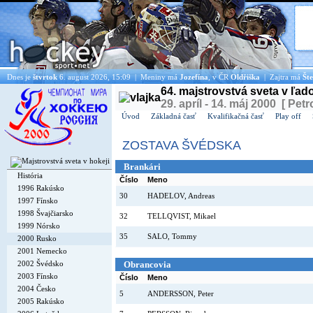
Dnes je
štvrtok
6. august 2026, 15:09 | Meniny má
Jozefína
, v ČR
Oldřiška
| Zajtra má
Šte
64. majstrovstvá sveta v ľa
29. apríl - 14. máj 2000 [ Petr
Úvod
Základná časť
Kvalifikačná časť
Play off
ZOSTAVA ŠVÉDSKA
Brankári
História
Číslo
Meno
1996 Rakúsko
30
HADELOV, Andreas
1997 Fínsko
1998 Švajčiarsko
32
TELLQVIST, Mikael
1999 Nórsko
35
SALO, Tommy
2000 Rusko
2001 Nemecko
2002 Švédsko
Obrancovia
2003 Fínsko
Číslo
Meno
2004 Česko
5
ANDERSSON, Peter
2005 Rakúsko