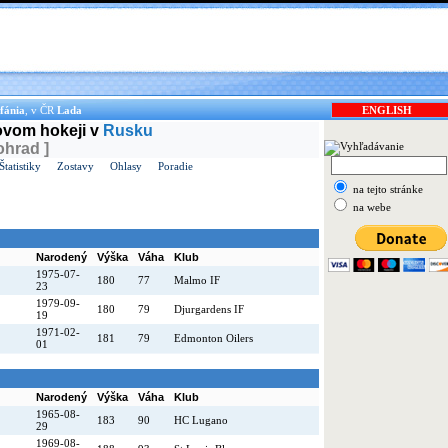
fánia
, v ČR
Lada
ENGLISH
dovom hokeji v
Rusku
ohrad ]
Štatistiky
Zostavy
Ohlasy
Poradie
na tejto stránke
na webe
Narodený
Výška
Váha
Klub
1975-07-
180
77
Malmo IF
23
1979-09-
180
79
Djurgardens IF
19
1971-02-
181
79
Edmonton Oilers
01
Narodený
Výška
Váha
Klub
1965-08-
183
90
HC Lugano
29
1969-08-