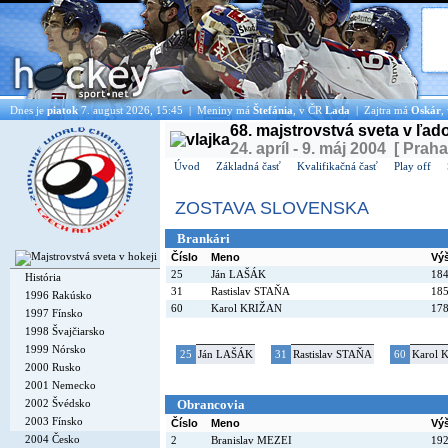
Dnes je
piatok
7. august 2026, 15:45 | Meniny má
Štefánia
, v ČR
Lada
| Zajtra má
Oskár
,
68. majstrovstvá sveta v ľa
24. apríl - 9. máj 2004 [ Praha
Úvod
Základná časť
Kvalifikačná časť
Play off
ZOSTAVA SLOVENSKA
Brankári
Číslo
Meno
Vý
25
Ján LAŠÁK
18
História
31
Rastislav STAŇA
18
1996 Rakúsko
60
Karol KRIŽAN
17
1997 Fínsko
1998 Švajčiarsko
1999 Nórsko
25
Ján LAŠÁK
31
Rastislav STAŇA
60
Karol 
2000 Rusko
2001 Nemecko
2002 Švédsko
Obrancovia
2003 Fínsko
Číslo
Meno
Vý
2004 Česko
2
Branislav MEZEI
19