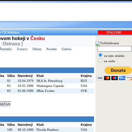
 v ČR
Soběslav
ENGLISH
dovom hokeji v
Česku
:
Ostrava ]
Štatistiky
Zostavy
Ohlasy
Poradie
Galéria
na tejto stránke
na webe
ška
Váha
Narodený
Klub
Krajina
4
92
10.04.1979
SKA St. Petersburg
RUS
5
83
10.01.1980
Washington Capitals
USA
8
83
05.06.1980
HKm Zvolen
SVK
KRIŽAN
ška
Váha
Narodený
Klub
Krajina
2
100
08.10.1980
Florida Panthers
USA