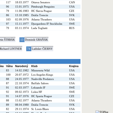
5
117
18.03.1977
Ottawa Senators
CAN
1
96
15.01.1975
Pittsburgh Penguins
USA
2
79
11.06.1983
HC Slavia Prague
CZE
7
86
13.10.1985
Dukla Trencin
SVK
4
103
02.09.1976
Atlanta Thrashers
USA
0
97
15.11.1977
Djurgardens IF Stockholm
SWE
3
79
03.11.1974
Lada Togliatti
RUS
tin ŠTRBÁK
13
Dominik GRAŇÁK
Richard LINTNER
74
Ladislav ČIERNY
ška
Váha
Narodený
Klub
Krajina
6
83
14.02.1982
Minnesota Wild
USA
0
100
20.07.1972
Los Angeles Kings
USA
0
88
24.05.1977
Nashville Predators
USA
8
87
22.10.1974
Buffalo Sabres
USA
0
91
02.03.1977
Leksands IF
SWE
2
92
09.02.1973
Lulea HF
SWE
3
91
14.07.1976
HC Sparta Prague
CZE
2
88
15.02.1977
Atlanta Thrashers
USA
5
89
08.04.1980
Dukla Trencin
SVK
0
82
29.11.1974
St. Louis Blues
USA