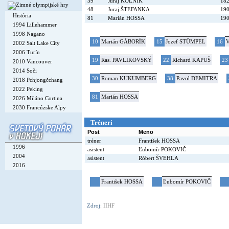
39
Juraj KOLNÍK
18
48
Juraj ŠTEFANKA
19
História
81
Marián HOSSA
19
1994 Lillehammer
1998 Nagano
10
Marián GÁBORÍK
15
Jozef STÜMPEL
16
V
2002 Salt Lake City
2006 Turín
19
Ras. PAVLIKOVSKÝ
22
Richard KAPUŠ
23
2010 Vancouver
2014 Soči
30
Roman KUKUMBERG
38
Pavol DEMITRA
2018 Pchjongčchang
2022 Peking
81
Marián HOSSA
2026 Miláno Cortina
2030 Francúzske Alpy
Tréneri
Post
Meno
tréner
František HOSSA
1996
asistent
Ľubomír POKOVIČ
2004
asistent
Róbert ŠVEHLA
2016
František HOSSA
Ľubomír POKOVIČ
Zdroj:
IIHF
Copyright © 2002-26
Flexi Systems
.
Info
. Time 0.006 s