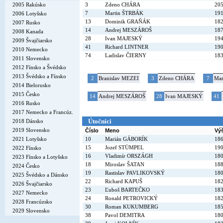
2005 Rakúsko
3
Zdeno CHÁRA
20
7
Martin ŠTRBÁK
19
2006 Lotyšsko
13
Dominik GRAŇÁK
18
2007 Rusko
14
Andrej MESZÁROŠ
18
2008 Kanada
28
Ivan MAJESKÝ
19
2009 Švajčiarsko
41
Richard LINTNER
19
2010 Nemecko
74
Ladislav ČIERNY
18
2011 Slovensko
2012 Fínsko a Švédsko
2013 Švédsko a Fínsko
2
Branislav MEZEI
3
Zdeno CHÁRA
7
Mar
2014 Bielorusko
2015 Česko
14
Andrej MESZÁROŠ
28
Ivan MAJESKÝ
41
2016 Rusko
2017 Nemecko a Francúz.
Útočníci
2018 Dánsko
2019 Slovensko
Číslo
Meno
Vý
2021 Lotyšsko
10
Marián GÁBORÍK
18
15
Jozef STÜMPEL
19
2022 Fínsko
16
Vladimír ORSZÁGH
18
2023 Fínsko a Lotyšsko
18
Miroslav ŠATAN
18
2024 Česko
19
Rastislav PAVLIKOVSKÝ
18
2025 Švédsko a Dánsko
22
Richard KAPUŠ
18
2026 Švajčiarsko
23
Ľuboš BARTEČKO
18
2027 Nemecko
24
Ronald PETROVICKÝ
18
2028 Francúzsko
30
Roman KUKUMBERG
18
2029 Slovensko
38
Pavol DEMITRA
18