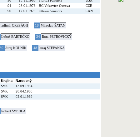
2
90
13.11.1980
Florida Panthers
USA
0
94
28.01.1976
HC Vitkovice Ostrava
CZE
0
90
12.01.1979
Ottawa Senators
CAN
ladimír ORSZÁGH
18
Miroslav ŠATAN
Ľuboš BARTEČKO
24
Ron. PETROVICKÝ
39
Juraj KOLNÍK
48
Juraj ŠTEFANKA
Krajina
Narodený
SVK
13.09.1954
SVK
28.04.1960
SVK
02.01.1969
Róbert ŠVEHLA