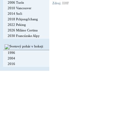
2006 Turín
Zdroj:
IIHF
2010 Vancouver
2014 Soči
2018 Pchjongčchang
2022 Peking
2026 Miláno Cortina
2030 Francúzske Alpy
1996
2004
2016
Copyright © 2002-26
Flexi Systems
.
Info
. Time 0.006 s