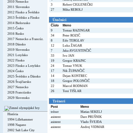
2010 Nemecko
3
Robert CIGLENEČKI
2011 Slovensko
27
Miha REBOLJ
2012 Fínsko a Švédsko
2013 Švédsko a Fínsko
Útočníci
2014 Bielorusko
Číslo
Meno
2015 Česko
9
Tomaz RAZINGAR
2016 Rusko
34
Peter ROZIČ
2017 Nemecko a Francúz.
8
Edo TERGLAV
2018 Dánsko
12
Luka ŽAGAR
2019 Slovensko
7
Jaka AVGUSTINČIČ
2021 Lotyšsko
33
Ivo JAN
2022 Fínsko
19
Gregor KRAJNC
2023 Fínsko a Lotyšsko
24
Tomaz VNUK
17
Nik ŽUPANČIČ
2024 Česko
14
Dejan KONTREC
2025 Švédsko a Dánsko
18
Gregor POLONČIČ
2026 Švajčiarsko
22
Marcel RODMAN
2027 Nemecko
26
Toni TIŠLAR
2028 Francúzsko
2029 Slovensko
Tréneri
Post
Meno
tréner
Matias SEKELJ
História
asistent
Dare PRUŠNIK
1994 Lillehammer
asistent
Vlado ŠVEJDA
1998 Nagano
asistent
Andrej VIDMAR
2002 Salt Lake City