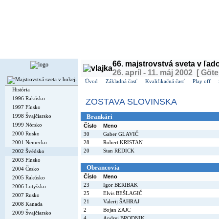
Dnes je
piatok
7. august 2026, 11:20 | Meniny má
Štefánia
, v ČR
Lada
| Zajtra má
Oskár
,
66. majstrovstvá sveta v ľa
26. apríl - 11. máj 2002 [ Göt
Úvod
Základná časť
Kvalifikačná časť
Play off
História
1996 Rakúsko
ZOSTAVA SLOVINSKA
1997 Fínsko
1998 Švajčiarsko
Brankári
1999 Nórsko
Číslo
Meno
2000 Rusko
30
Gaber GLAVIČ
2001 Nemecko
28
Robert KRISTAN
20
Stan REDICK
2002 Švédsko
2003 Fínsko
Obrancovia
2004 Česko
Číslo
Meno
2005 Rakúsko
23
Igor BERIBAK
2006 Lotyšsko
25
Elvis BEŠLAGIČ
2007 Rusko
21
Valerij ŠAHRAJ
2008 Kanada
2
Bojan ZAJC
2009 Švajčiarsko
4
Andrej BRODNIK