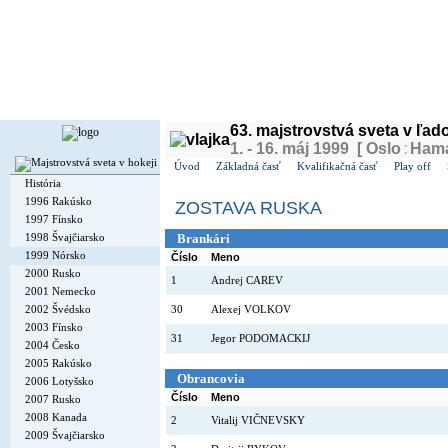
Dnes je
štvrtok
6. august 2026, 22:55 | Meniny má
Jozefína
, v ČR
Oldřiška
| Zajtra má
Šte
63. majstrovstvá sveta v ľa
1. - 16. máj 1999 [ Oslo
:
Ham
Úvod
Základná časť
Kvalifikačná časť
Play off
História
1996 Rakúsko
ZOSTAVA RUSKA
1997 Fínsko
1998 Švajčiarsko
Brankári
1999 Nórsko
Číslo
Meno
2000 Rusko
1
Andrej CAREV
2001 Nemecko
2002 Švédsko
30
Alexej VOLKOV
2003 Fínsko
31
Jegor PODOMACKIJ
2004 Česko
2005 Rakúsko
Obrancovia
2006 Lotyšsko
Číslo
Meno
2007 Rusko
2008 Kanada
2
Vitalij VIČNEVSKY
2009 Švajčiarsko