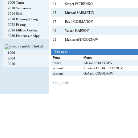
2006 Turín
24
Sergej PETRENKO
2010 Vancouver
25
Michail SARMATIN
2014 Soči
2018 Pchjongčchang
27
Ravil GUSMANOV
2022 Peking
2026 Miláno Cortina
44
Valerij KARPOV
2030 Francúzske Alpy
61
Maxim AFINOGENOV
Tréneri
1996
Post
Meno
2004
tréner
Alexandr JAKUŠEV
2016
asistent
Zinetula BILJALETDINOV
asistent
Geňadij CIGOUROV
Zdroj:
IIHF
Copyright © 2002-26
Flexi Systems
.
Info
. Time 0.004 s