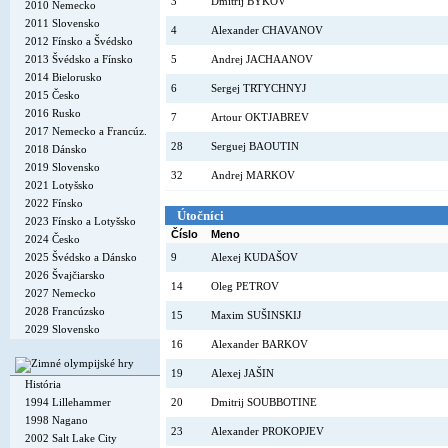
3
Dmitrij BYKOV
2010 Nemecko
2011 Slovensko
4
Alexander CHAVANOV
2012 Fínsko a Švédsko
2013 Švédsko a Fínsko
5
Andrej JACHAANOV
2014 Bielorusko
6
Sergej TRTYCHNYJ
2015 Česko
2016 Rusko
7
Artour OKTJABREV
2017 Nemecko a Francúz.
28
Serguej BAOUTIN
2018 Dánsko
2019 Slovensko
32
Andrej MARKOV
2021 Lotyšsko
2022 Fínsko
Útočníci
2023 Fínsko a Lotyšsko
Číslo
Meno
2024 Česko
2025 Švédsko a Dánsko
9
Alexej KUDAŠOV
2026 Švajčiarsko
14
Oleg PETROV
2027 Nemecko
2028 Francúzsko
15
Maxim SUŠINSKIJ
2029 Slovensko
16
Alexander BARKOV
19
Alexej JAŠIN
História
1994 Lillehammer
20
Dmitrij SOUBBOTINE
1998 Nagano
23
Alexander PROKOPJEV
2002 Salt Lake City