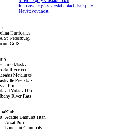
Strelené góly v oslabeniach
Inkasované góly v oslabeniach
Fair play
Navštevovanosť
ub
olina Hurricanes
 St. Petersburg
rrum GoIS
lub
ynamo Moskva
eoria Rivermen
iepajas Metalurgs
ashville Predators
ssät Pori
alavat Yulaev Ufa
lbany River Rats
ha
Klub
8
Acadie-Bathurst Titan
Ässät Pori
Landshut Cannibals