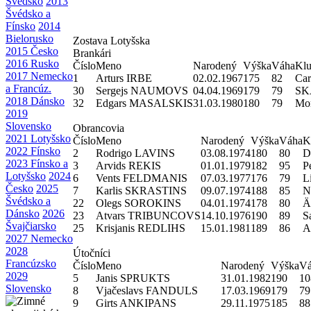
Švédsko
2013
Švédsko a
Fínsko
2014
Bielorusko
Zostava Lotyšska
2015 Česko
Brankári
2016 Rusko
Číslo
Meno
Narodený
Výška
Váha
Kl
2017 Nemecko
1
Arturs IRBE
02.02.1967
175
82
Car
a Francúz.
30
Sergejs NAUMOVS
04.04.1969
179
79
SKA
2018 Dánsko
32
Edgars MASALSKIS
31.03.1980
180
79
Mo
2019
Slovensko
Obrancovia
2021 Lotyšsko
Číslo
Meno
Narodený
Výška
Váha
K
2022 Fínsko
2
Rodrigo LAVINS
03.08.1974
180
80
D
2023 Fínsko a
3
Arvids REKIS
01.01.1979
182
95
P
Lotyšsko
2024
6
Vents FELDMANIS
07.03.1977
176
79
L
Česko
2025
7
Karlis SKRASTINS
09.07.1974
188
85
N
Švédsko a
22
Olegs SOROKINS
04.01.1974
178
80
Ä
Dánsko
2026
23
Atvars TRIBUNCOVS
14.10.1976
190
89
S
Švajčiarsko
25
Krisjanis REDLIHS
15.01.1981
189
86
A
2027 Nemecko
2028
Útočníci
Francúzsko
Číslo
Meno
Narodený
Výška
Vá
2029
5
Janis SPRUKTS
31.01.1982
190
10
Slovensko
8
Vjačeslavs FANDULS
17.03.1969
179
79
9
Girts ANKIPANS
29.11.1975
185
88