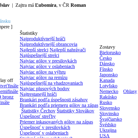
ěslav
| Zajtra má
Ľubomíra
, v ČR
Roman
ínsku
pere ]
Štatistiky
Najproduktívnejší hráči
Najproduktívnejší obrancovia
Zostavy
Najlepší strelci
Najlepší nahrávači
Bielorusko
Najúspešnejší strelci
Česko
Najviac gólov v presilovkách
Dánsko
Najviac gólov v oslabeniach
Fínsko
Najviac gólov na výhru
Japonsko
Najviac gólov na remízu
lay off
Kanada
Najúspešnejší na vhadzovaniach
tvrťfinále
Lotyšsko
Najviac plusových bodov
emifinále
Nemecko
Ohlasy
Najtrestanejší hráči
 bronz
Rakúsko
Brankári podľa úspešnosti zásahov
inále
Rusko
Brankári podľa priemeru gólov na zápas
Slovensko
Štatistiky Čechov
Štatistiky Slovákov
Slovinsko
Úspešnosť streľby
Švajčiarsko
Priemer inkasovaných gólov na zápas
Švédsko
Úspešnosť v presilovkách
Ukrajina
Úspešnosť v oslabeniach
USA