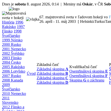
Dnes je
sobota
8. august 2026, 0:14 | Meniny má
Oskár
, v ČR
Sob
67. majstrovstvá sveta v ľadovom hokeji vo
F
26. apríl - 11. máj 2003 [ Helsinki
:
Turku
:
Tam
História
1996
Rakúsko
1997
Fínsko
1998
Švajčiarsko
1999 Nórsko
2000 Rusko
2001 Nemecko
2002 Švédsko
2003 Fínsko
2004 Česko
Základná časť
P
2005 Rakúsko
Kvalifikačná časť
Základná skupina
A
Š
2006 Lotyšsko
Osemfinálová skupina
E
Úvod
Základná skupina
B
S
2007 Rusko
Osemfinálová skupina
F
Základná skupina
C
O
2008 Kanada
Skupina
G
o záchranu
Základná skupina
D
F
2009
Švajčiarsko
2010 Nemecko
2011
Slovensko
2012 Fínsko a