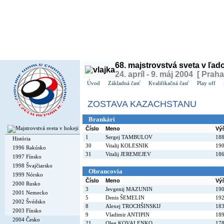
Dnes je
štvrtok
6. august 2026, 7:26 | Meniny má
Jozefína
, v ČR
Oldřiška
| Zajtra má
Štef
68. majstrovstvá sveta v ľa
24. apríl - 9. máj 2004 [ Praha
Úvod
Základná časť
Kvalifikačná časť
Play off
ZOSTAVA KAZACHSTANU
Brankári
Číslo
Meno
Vý
1
Sergej TAMBULOV
18
História
30
Vitalij KOLESNIK
19
1996 Rakúsko
31
Vitalij JEREMEJEV
18
1997 Fínsko
1998 Švajčiarsko
Obrancovia
1999 Nórsko
Číslo
Meno
Vý
2000 Rusko
3
Jevgenij MAZUNIN
19
2001 Nemecko
5
Denis ŠEMELIN
19
2002 Švédsko
8
Alexej TROCHŠINSKIJ
18
2003 Fínsko
9
Vladimir ANTIPIN
18
2004 Česko
21
Oleg KOVALENKO
17