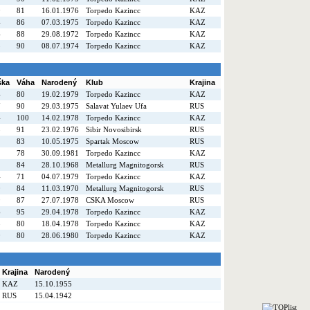
0
81
16.01.1976
Torpedo Kazincc
KAZ
4
86
07.03.1975
Torpedo Kazincc
KAZ
6
88
29.08.1972
Torpedo Kazincc
KAZ
5
90
08.07.1974
Torpedo Kazincc
KAZ
ška
Váha
Narodený
Klub
Krajina
4
80
19.02.1979
Torpedo Kazincc
KAZ
7
90
29.03.1975
Salavat Yulaev Ufa
RUS
4
100
14.02.1978
Torpedo Kazincc
KAZ
5
91
23.02.1976
Sibir Novosibirsk
RUS
2
83
10.05.1975
Spartak Moscow
RUS
2
78
30.09.1981
Torpedo Kazincc
KAZ
1
84
28.10.1968
Metallurg Magnitogorsk
RUS
4
71
04.07.1979
Torpedo Kazincc
KAZ
0
84
11.03.1970
Metallurg Magnitogorsk
RUS
9
87
27.07.1978
CSKA Moscow
RUS
6
95
29.04.1978
Torpedo Kazincc
KAZ
8
80
18.04.1978
Torpedo Kazincc
KAZ
0
80
28.06.1980
Torpedo Kazincc
KAZ
Krajina
Narodený
KAZ
15.10.1955
RUS
15.04.1942