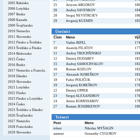
2005 Rakúsko
25
Artyom ARGOKOV
18
2006 Lotyšsko
26
Andrej SAVENKOV
18
2007 Rusko
28
Sergej NEVSTRUJEV
18
2008 Kanada
29
Jevgenij KUZMIN
18
2009 Švajčiarsko
2010 Nemecko
Útočníci
2011 Slovensko
Číslo
Meno
Vý
2012 Fínsko a Švédsko
7
Vadim RIFEL
17
2013 Švédsko a Fínsko
10
Anatolij FILATOV
17
11
Andrej TROCHŠINSKIJ
19
2014 Bielorusko
12
Dmitrij DUDAREV
18
2015 Česko
15
Andrej SAMOCHVALOV
18
2016 Rusko
16
Roman KOZLOV
18
2017 Nemecko a Francúz.
17
Alexandr KOREŠKOV
18
2018 Dánsko
18
Fedor POLIČUK
17
2019 Slovensko
19
Jevgenij KOREŠKOV
17
2021 Lotyšsko
22
Dmitrij UPPER
18
2022 Fínsko
23
Sergej ALEXANDROV
17
2023 Fínsko a Lotyšsko
24
Anton KOMISSAROV
17
2024 Česko
27
Rustam JESSIRKENOV
18
2025 Švédsko a Dánsko
2026 Švajčiarsko
Tréneri
2027 Nemecko
Post
Meno
2028 Francúzsko
tréner
Nikolay MYŠAGIN
2029 Slovensko
asistent
Gennadiy CYGUROV