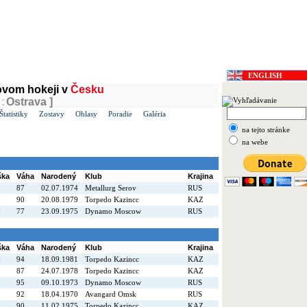
ánia
, v ČR
Lada
ENGLISH
dovom hokeji v
Česku
:
Ostrava ]
Štatistiky
Zostavy
Ohlasy
Poradie
Galéria
na tejto stránke
na webe
ška
Váha
Narodený
Klub
Krajina
8
87
02.07.1974
Metallurg Serov
RUS
0
90
20.08.1979
Torpedo Kazincc
KAZ
6
77
23.09.1975
Dynamo Moscow
RUS
ška
Váha
Narodený
Klub
Krajina
0
94
18.09.1981
Torpedo Kazincc
KAZ
2
87
24.07.1978
Torpedo Kazincc
KAZ
3
95
09.10.1973
Dynamo Moscow
RUS
9
92
18.04.1970
Avangard Omsk
RUS
8
90
11.02.1975
Torpedo Kazincc
KAZ