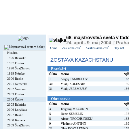
Dnes je
piatok
7. august 2026, 0:38 | Meniny má
Štefánia
, v ČR
Lada
| Zajtra má
Oskár
, 
68. majstrovstvá sveta v ľa
24. apríl - 9. máj 2004 [ Praha
Úvod
Základná časť
Kvalifikačná časť
Play off
História
1996 Rakúsko
ZOSTAVA KAZACHSTANU
1997 Fínsko
1998 Švajčiarsko
Brankári
1999 Nórsko
Číslo
Meno
Vý
2000 Rusko
1
Sergej TAMBULOV
18
2001 Nemecko
30
Vitalij KOLESNIK
19
31
Vitalij JEREMEJEV
18
2002 Švédsko
2003 Fínsko
Obrancovia
2004 Česko
Číslo
Meno
Vý
2005 Rakúsko
3
Jevgenij MAZUNIN
19
2006 Lotyšsko
5
Denis ŠEMELIN
19
2007 Rusko
8
Alexej TROCHŠINSKIJ
18
2008 Kanada
9
Vladimir ANTIPIN
18
2009 Švajčiarsko
21
Oleg KOVALENKO
17