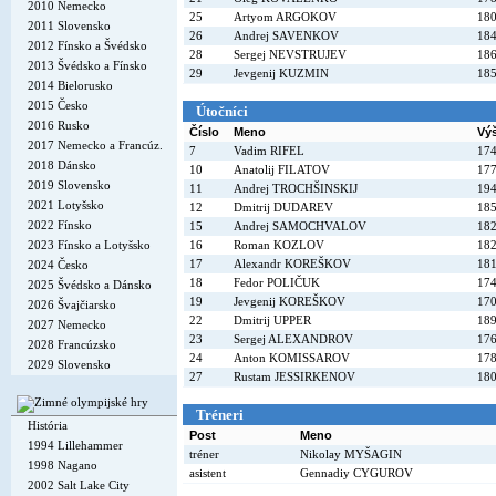
2010 Nemecko
25
Artyom ARGOKOV
18
2011 Slovensko
26
Andrej SAVENKOV
18
2012 Fínsko a Švédsko
28
Sergej NEVSTRUJEV
18
2013 Švédsko a Fínsko
29
Jevgenij KUZMIN
18
2014 Bielorusko
2015 Česko
Útočníci
2016 Rusko
Číslo
Meno
Vý
2017 Nemecko a Francúz.
7
Vadim RIFEL
17
2018 Dánsko
10
Anatolij FILATOV
17
2019 Slovensko
11
Andrej TROCHŠINSKIJ
19
2021 Lotyšsko
12
Dmitrij DUDAREV
18
2022 Fínsko
15
Andrej SAMOCHVALOV
18
2023 Fínsko a Lotyšsko
16
Roman KOZLOV
18
17
Alexandr KOREŠKOV
18
2024 Česko
18
Fedor POLIČUK
17
2025 Švédsko a Dánsko
19
Jevgenij KOREŠKOV
17
2026 Švajčiarsko
22
Dmitrij UPPER
18
2027 Nemecko
23
Sergej ALEXANDROV
17
2028 Francúzsko
24
Anton KOMISSAROV
17
2029 Slovensko
27
Rustam JESSIRKENOV
18
Tréneri
História
Post
Meno
1994 Lillehammer
tréner
Nikolay MYŠAGIN
1998 Nagano
asistent
Gennadiy CYGUROV
2002 Salt Lake City