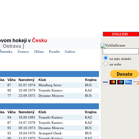
v ČR
Soběslav
ENGLISH
dovom hokeji v
Česku
:
Ostrava ]
Štatistiky
Zostavy
Ohlasy
Poradie
Galéria
na tejto stránke
na webe
ška
Váha
Narodený
Klub
Krajina
8
87
02.07.1974
Metallurg Serov
RUS
0
90
20.08.1979
Torpedo Kazincc
KAZ
6
77
23.09.1975
Dynamo Moscow
RUS
ška
Váha
Narodený
Klub
Krajina
0
94
18.09.1981
Torpedo Kazincc
KAZ
2
87
24.07.1978
Torpedo Kazincc
KAZ
3
95
09.10.1973
Dynamo Moscow
RUS
9
92
18.04.1970
Avangard Omsk
RUS
8
90
11.02.1975
Torpedo Kazincc
KAZ