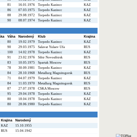
0
81
16.01.1976
Torpedo Kazincc
KAZ
4
86
07.03.1975
Torpedo Kazincc
KAZ
6
88
29.08.1972
Torpedo Kazincc
KAZ
5
90
08.07.1974
Torpedo Kazincc
KAZ
ška
Váha
Narodený
Klub
Krajina
4
80
19.02.1979
Torpedo Kazincc
KAZ
7
90
29.03.1975
Salavat Yulaev Ufa
RUS
4
100
14.02.1978
Torpedo Kazincc
KAZ
5
91
23.02.1976
Sibir Novosibirsk
RUS
2
83
10.05.1975
Spartak Moscow
RUS
2
78
30.09.1981
Torpedo Kazincc
KAZ
1
84
28.10.1968
Metallurg Magnitogorsk
RUS
4
71
04.07.1979
Torpedo Kazincc
KAZ
0
84
11.03.1970
Metallurg Magnitogorsk
RUS
9
87
27.07.1978
CSKA Moscow
RUS
6
95
29.04.1978
Torpedo Kazincc
KAZ
8
80
18.04.1978
Torpedo Kazincc
KAZ
0
80
28.06.1980
Torpedo Kazincc
KAZ
Krajina
Narodený
KAZ
15.10.1955
RUS
15.04.1942