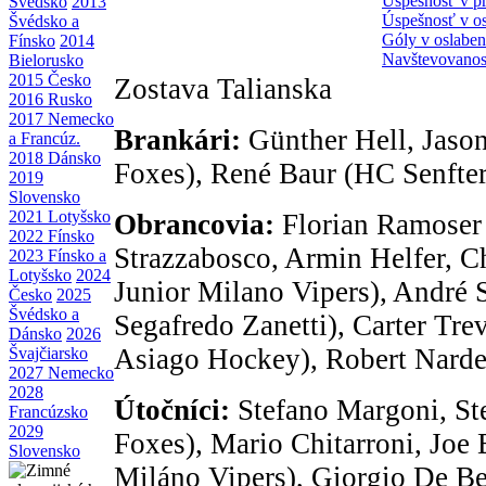
Úspešnosť v pr
Švédsko
2013
Úspešnosť v o
Švédsko a
Góly v oslaben
Fínsko
2014
Navštevovano
Bielorusko
2015 Česko
Zostava Talianska
2016 Rusko
2017 Nemecko
Brankári:
Günther Hell, Jaso
a Francúz.
2018 Dánsko
Foxes), René Baur (HC Senfter
2019
Slovensko
2021 Lotyšsko
Obrancovia:
Florian Ramoser
2022 Fínsko
Strazzabosco, Armin Helfer, Ch
2023 Fínsko a
Lotyšsko
2024
Junior Milano Vipers), André 
Česko
2025
Švédsko a
Segafredo Zanetti), Carter Tr
Dánsko
2026
Asiago Hockey), Robert Narde
Švajčiarsko
2027 Nemecko
2028
Útočníci:
Stefano Margoni, St
Francúzsko
2029
Foxes), Mario Chitarroni, Joe 
Slovensko
Miláno Vipers), Giorgio De Be