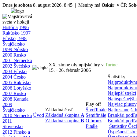
Dnes je
sobota
8. august 2026, 8:45 | Meniny má
Oskár
, v ČR
Sob
História
1996
Rakúsko
1997
Fínsko
1998
Švajčiarsko
1999 Nórsko
2000 Rusko
2001 Nemecko
XX. zimné olympijské hry v
Turíne
2002 Švédsko
15. - 26. február 2006
2003 Fínsko
Štatistiky
2004 Česko
Najproduktívne
2005 Rakúsko
Najproduktívne
2006 Lotyšsko
Najlepší strelci
2007 Rusko
Najúspešnejší 
2008 Kanada
Play off
Najviac pluso
2009
Základná časť
Štvrťfinále
Najtrestanejší h
Švajčiarsko
Úvod
Základná skupina
A
Semifinále
Brankári podľa
2010 Nemecko
Základná skupina
B
O bronz
Brankári podľa
2011
Finále
Štatistiky Če
Slovensko
Úspešnosť str
2012 Fínsko a