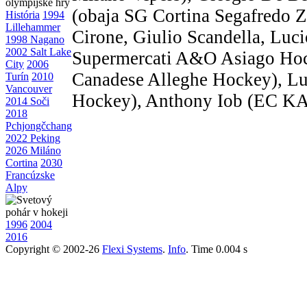
(obaja SG Cortina Segafredo Za
História
1994
Lillehammer
Cirone, Giulio Scandella, Luci
1998 Nagano
2002 Salt Lake
Supermercati A&O Asiago Hoc
City
2006
Canadese Alleghe Hockey), Luc
Turín
2010
Vancouver
Hockey), Anthony Iob (EC KA
2014 Soči
2018
Pchjongčchang
2022 Peking
2026 Miláno
Cortina
2030
Francúzske
Alpy
1996
2004
2016
Copyright © 2002-26
Flexi Systems
.
Info
. Time 0.004 s