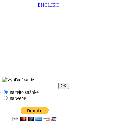
ENGLISH
na tejto stránke
e
na webe