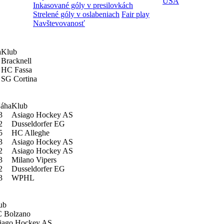
USA
Inkasované góly v presilovkách
Strelené góly v oslabeniach
Fair play
Navštevovanosť
a
Klub
Bracknell
HC Fassa
SG Cortina
áha
Klub
3
Asiago Hockey AS
2
Dusseldorfer EG
5
HC Alleghe
3
Asiago Hockey AS
2
Asiago Hockey AS
3
Milano Vipers
2
Dusseldorfer EG
3
WPHL
ub
 Bolzano
iago Hockey AS