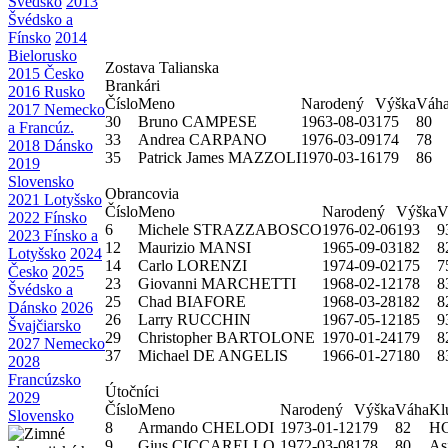
Švédsko
2013
Švédsko a
Fínsko
2014
Bielorusko
Zostava Talianska
2015 Česko
Brankári
2016 Rusko
Číslo
Meno
Narodený
Výška
Váh
2017 Nemecko
30
Bruno CAMPESE
1963-08-03
175
80
a Francúz.
33
Andrea CARPANO
1976-03-09
174
78
2018 Dánsko
35
Patrick James MAZZOLI
1970-03-16
179
86
2019
Slovensko
Obrancovia
2021 Lotyšsko
Číslo
Meno
Narodený
Výška
V
2022 Fínsko
6
Michele STRAZZABOSCO
1976-02-06
193
9
2023 Fínsko a
12
Maurizio MANSI
1965-09-03
182
8
Lotyšsko
2024
14
Carlo LORENZI
1974-09-02
175
7
Česko
2025
23
Giovanni MARCHETTI
1968-02-12
178
8
Švédsko a
25
Chad BIAFORE
1968-03-28
182
8
Dánsko
2026
26
Larry RUCCHIN
1967-05-12
185
9
Švajčiarsko
29
Christopher BARTOLONE
1970-01-24
179
8
2027 Nemecko
37
Michael DE ANGELIS
1966-01-27
180
8
2028
Francúzsko
Útočníci
2029
Číslo
Meno
Narodený
Výška
Váha
Kl
Slovensko
8
Armando CHELODI
1973-01-12
179
82
HC
9
Gius CICCARELLO
1972-03-08
178
80
As