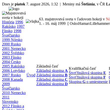
Dnes je
piatok
7. august 2026, 1:32 | Meniny má
Štefánia
, v ČR
L
63. majstrovstvá sveta v ľadovom hokeji v
Nó
História
1996
1. - 16. máj 1999 [ Oslo
:
Hamar
:
Lillehammer
Rakúsko
1997
Fínsko
1998
Švajčiarsko
1999 Nórsko
2000 Rusko
2001 Nemecko
2002 Švédsko
2003 Fínsko
2004 Česko
2005 Rakúsko
Základná časť
Kvalifikačná časť
2006 Lotyšsko
Základná skupina
A
Štvrťfinálová skupina
E
2007 Rusko
Úvod
Základná skupina
B
Štvrťfinálová skupina
F
2008 Kanada
Základná skupina
C
Skupina
G
o umiestnenie
2009
Základná skupina
D
Švajčiarsko
2010 Nemecko
2011
Slovensko
2012 Fínsko a