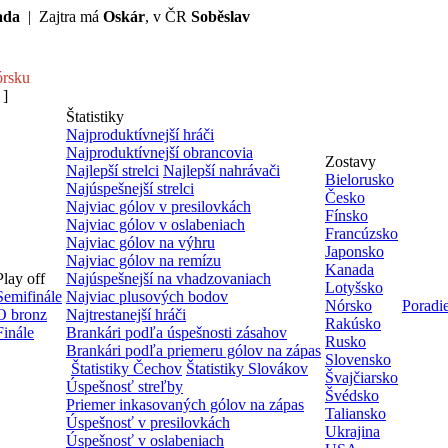
ada
| Zajtra má
Oskár
, v ČR
Soběslav
rsku
 ]
Štatistiky
Najproduktívnejší hráči
Najproduktívnejší obrancovia
Zostavy
Najlepší strelci
Najlepší nahrávači
Bielorusko
Najúspešnejší strelci
Česko
Najviac gólov v presilovkách
Fínsko
Najviac gólov v oslabeniach
Francúzsko
Najviac gólov na výhru
Japonsko
Najviac gólov na remízu
Kanada
Play off
Najúspešnejší na vhadzovaniach
Lotyšsko
Semifinále
Najviac plusových bodov
Nórsko
Poradi
O bronz
Najtrestanejší hráči
Rakúsko
Finále
Brankári podľa úspešnosti zásahov
Rusko
Brankári podľa priemeru gólov na zápas
Slovensko
Štatistiky Čechov
Štatistiky Slovákov
Švajčiarsko
Úspešnosť streľby
Švédsko
Priemer inkasovaných gólov na zápas
Taliansko
Úspešnosť v presilovkách
Ukrajina
Úspešnosť v oslabeniach