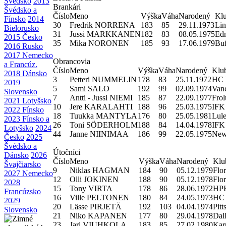
Švédsko
2013
Brankári
Švédsko a
Číslo
Meno
Výška
Váha
Narodený
Kl
Fínsko
2014
30
Fredrik NORRENA
183
85
29.11.1973
Li
Bielorusko
31
Jussi MARKKANEN
182
83
08.05.1975
Edm
2015 Česko
35
Mika NORONEN
185
93
17.06.1979
Buf
2016 Rusko
2017 Nemecko
Obrancovia
a Francúz.
Číslo
Meno
Výška
Váha
Narodený
Klu
2018 Dánsko
3
Petteri NUMMELIN
178
83
25.11.1972
HC 
2019
5
Sami SALO
192
99
02.09.1974
Van
Slovensko
7
Antti - Jussi NIEMI
185
87
22.09.1977
Fro
2021 Lotyšsko
10
Jere KARALAHTI
188
96
25.03.1975
IFK 
2022 Fínsko
18
Tuukka MANTYLA
176
80
25.05.1981
Lul
2023 Fínsko a
26
Toni SÖDERHOLM
188
84
14.04.1978
IFK 
Lotyšsko
2024
44
Janne NIINIMAA
186
99
22.05.1975
New 
Česko
2025
Švédsko a
Útočníci
Dánsko
2026
Číslo
Meno
Výška
Váha
Narodený
Klu
Švajčiarsko
9
Niklas HAGMAN
184
90
05.12.1979
Flor
2027 Nemecko
12
Olli JOKINEN
188
90
05.12.1978
Flor
2028
15
Tony VIRTA
178
86
28.06.1972
HPK
Francúzsko
16
Ville PELTONEN
180
84
24.05.1973
HC 
2029
20
Lässe PIRJETÄ
192
103
04.04.1974
Pit
Slovensko
21
Niko KAPANEN
177
80
29.04.1978
Dall
23
Jari VIUHKOLA
183
85
27.02.1980
Kar