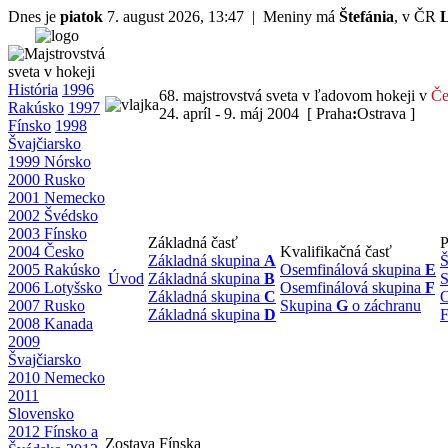
Dnes je
piatok
7. august 2026, 13:47 | Meniny má
Štefánia
, v ČR
História
1996
68. majstrovstvá sveta v ľadovom hokeji v
Če
Rakúsko
1997
24. apríl - 9. máj 2004 [ Praha
:
Ostrava ]
Fínsko
1998
Švajčiarsko
1999 Nórsko
2000 Rusko
2001 Nemecko
2002 Švédsko
2003 Fínsko
Základná časť
P
2004 Česko
Kvalifikačná časť
Základná skupina
A
Š
2005 Rakúsko
Osemfinálová skupina
E
Úvod
Základná skupina
B
S
2006 Lotyšsko
Osemfinálová skupina
F
Základná skupina
C
O
2007 Rusko
Skupina
G
o záchranu
Základná skupina
D
F
2008 Kanada
2009
Švajčiarsko
2010 Nemecko
2011
Slovensko
2012 Fínsko a
Zostava Fínska