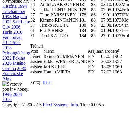
24
Antti LAAKSONEN
181
88
03.10.1973
Min
História
1994
25
Jukka HENTUNEN
178
88
03.05.1974
Fri
Lillehammer
27
Timo PÄRSSINEN
178
86
19.01.1977
IFK
1998 Nagano
32
Kimmo RINTANEN
181
88
07.08.1973
Klo
2002 Salt Lake
37
Jarkko RUUTU
188
93
23.08.1975
Van
City
2006
61
Esa PIRNES
184
86
01.04.1977
Los
Turín
2010
71
Tomi KALLIO
184
85
27.01.1977
Fro
Vancouver
2014 Soči
Tréneri
2018
Post
Meno
Krajina
Narodený
Pchjongčchang
tréner
Raimo SUMMANEN
FIN
02.03.1962
2022 Peking
asistent
Erkka WESTERLUND
FIN
30.03.1957
2026 Miláno
asistent
Jari KURRI
FIN
18.05.1960
Cortina
2030
asistent
Hannu VIRTA
FIN
22.03.1963
Francúzske
Alpy
Zdroj:
IIHF
1996
2004
2016
Copyright © 2002-26
Flexi Systems
.
Info
. Time 0.005 s