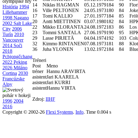
14
Niklas HAGMAN
05.12.1979
184
90
Flor
História
1994
16
Ville PELTONEN
24.05.1973
180
84
Joke
Lillehammer
17
Tomi KALLIO
27.01.1977
184
85
Frö
1998 Nagano
20
Antti MIETTINEN
03.07.1980
182
84
HPK
2002 Salt Lake
22
Mikko ELORANTA
24.08.1972
183
86
Los
City
2006
23
Tommi SANTALA
27.06.1979
190
95
HPK
Turín
2010
29
Lasse PIRJETÄ
04.04.1974
192
103
Col
Vancouver
32
Kimmo RINTANEN
07.08.1973
181
88
Klot
2014 Soči
36
Juha YLONEN
13.02.1972
184
84
Blu
2018
Pchjongčchang
Tréneri
2022 Peking
Post
Meno
2026 Miláno
tréner
Hannu ARAVIRTA
Cortina
2030
asistent
Jari KAARELA
Francúzske
asistent
Jari KURRI
Alpy
asistent
Hannu VIRTA
Zdroj:
IIHF
1996
2004
2016
Copyright © 2002-26
Flexi Systems
.
Info
. Time 0.004 s