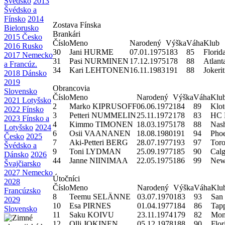
Švédsko
2013
Švédsko a
Fínsko
2014
Zostava Fínska
Bielorusko
Brankári
2015 Česko
Číslo
Meno
Narodený
Výška
Váha
Klub
2016 Rusko
30
Jani HURME
07.01.1975
183
85
Florid
2017 Nemecko
31
Pasi NURMINEN
17.12.1975
178
88
Atlant
a Francúz.
34
Kari LEHTONEN
16.11.1983
191
88
Jokeri
2018 Dánsko
2019
Obrancovia
Slovensko
Číslo
Meno
Narodený
Výška
Váha
Klu
2021 Lotyšsko
2
Marko KIPRUSOFF
06.06.1972
184
89
Klot
2022 Fínsko
3
Petteri NUMMELIN
25.11.1972
178
83
HC 
2023 Fínsko a
4
Kimmo TIMONEN
18.03.1975
178
88
Nash
Lotyšsko
2024
6
Osii VAANANEN
18.08.1980
191
94
Phoe
Česko
2025
7
Aki-Petteri BERG
28.07.1977
193
97
Toro
Švédsko a
9
Toni LYDMAN
25.09.1977
185
90
Calg
Dánsko
2026
44
Janne NIINIMAA
22.05.1975
186
99
New 
Švajčiarsko
2027 Nemecko
Útočníci
2028
Číslo
Meno
Narodený
Výška
Váha
Klu
Francúzsko
8
Teemu SELÄNNE
03.07.1970
183
93
San 
2029
10
Esa PIRNES
01.04.1977
184
86
Tap
Slovensko
11
Saku KOIVU
23.11.1974
179
82
Mon
12
Olli JOKINEN
05.12.1978
188
90
Flor