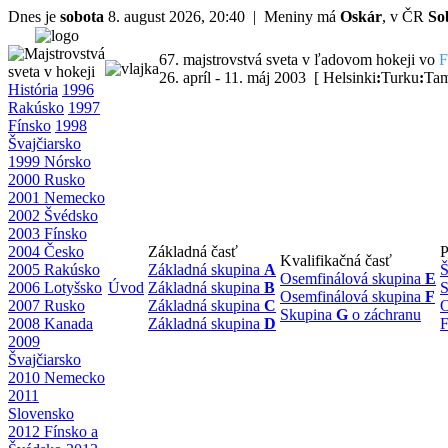
Dnes je
sobota
8. august 2026, 20:40 | Meniny má
Oskár
, v ČR
So
67. majstrovstvá sveta v ľadovom hokeji vo
F
26. apríl - 11. máj 2003 [ Helsinki
:
Turku
:
Tam
História
1996
Rakúsko
1997
Fínsko
1998
Švajčiarsko
1999 Nórsko
2000 Rusko
2001 Nemecko
2002 Švédsko
2003 Fínsko
2004 Česko
Základná časť
P
Kvalifikačná časť
2005 Rakúsko
Základná skupina
A
Š
Osemfinálová skupina
E
2006 Lotyšsko
Úvod
Základná skupina
B
S
Osemfinálová skupina
F
2007 Rusko
Základná skupina
C
O
Skupina
G
o záchranu
2008 Kanada
Základná skupina
D
F
2009
Švajčiarsko
2010 Nemecko
2011
Slovensko
2012 Fínsko a