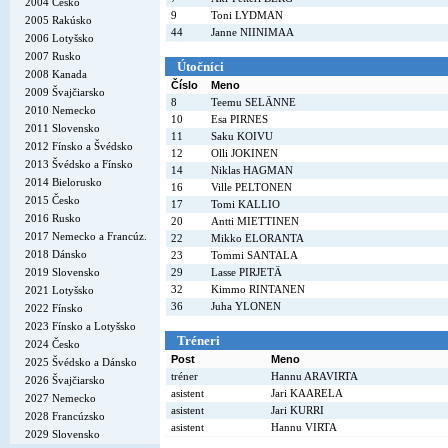
2004 Česko
9
Toni LYDMAN
2005 Rakúsko
44
Janne NIINIMAA
2006 Lotyšsko
2007 Rusko
Útočníci
2008 Kanada
Číslo
Meno
2009 Švajčiarsko
8
Teemu SELÄNNE
2010 Nemecko
10
Esa PIRNES
2011 Slovensko
11
Saku KOIVU
2012 Fínsko a Švédsko
12
Olli JOKINEN
2013 Švédsko a Fínsko
14
Niklas HAGMAN
2014 Bielorusko
16
Ville PELTONEN
2015 Česko
17
Tomi KALLIO
2016 Rusko
20
Antti MIETTINEN
2017 Nemecko a Francúz.
22
Mikko ELORANTA
2018 Dánsko
23
Tommi SANTALA
2019 Slovensko
29
Lasse PIRJETÄ
32
Kimmo RINTANEN
2021 Lotyšsko
36
Juha YLONEN
2022 Fínsko
2023 Fínsko a Lotyšsko
Tréneri
2024 Česko
Post
Meno
2025 Švédsko a Dánsko
tréner
Hannu ARAVIRTA
2026 Švajčiarsko
asistent
Jari KAARELA
2027 Nemecko
asistent
Jari KURRI
2028 Francúzsko
asistent
Hannu VIRTA
2029 Slovensko