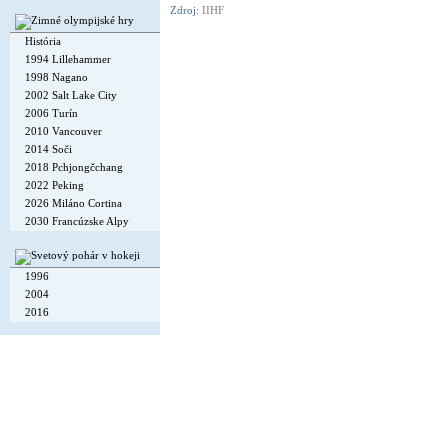
Zdroj:
IIHF
História
1994 Lillehammer
1998 Nagano
2002 Salt Lake City
2006 Turín
2010 Vancouver
2014 Soči
2018 Pchjongčchang
2022 Peking
2026 Miláno Cortina
2030 Francúzske Alpy
1996
2004
2016
Copyright © 2002-26
Flexi Systems
.
Info
. Time 0.006 s