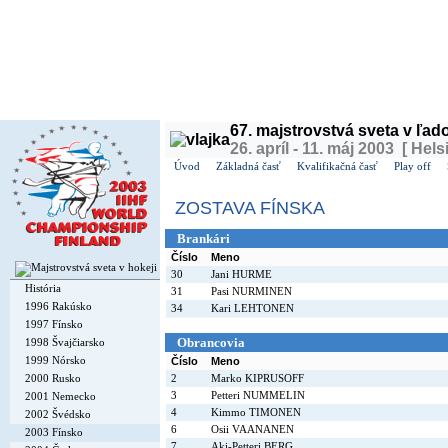
Dnes je
piatok
7. august 2026, 14:03 | Meniny má
Štefánia
, v ČR
Lada
| Zajtra má
Oskár
,
67. majstrovstvá sveta v ľa
26. apríl - 11. máj 2003 [ Hels
Úvod
Základná časť
Kvalifikačná časť
Play off
ZOSTAVA FÍNSKA
Brankári
Číslo
Meno
30
Jani HURME
História
31
Pasi NURMINEN
1996 Rakúsko
34
Kari LEHTONEN
1997 Fínsko
Obrancovia
1998 Švajčiarsko
1999 Nórsko
Číslo
Meno
2000 Rusko
2
Marko KIPRUSOFF
3
Petteri NUMMELIN
2001 Nemecko
4
Kimmo TIMONEN
2002 Švédsko
6
Osii VAANANEN
2003 Fínsko
7
Aki-Petteri BERG