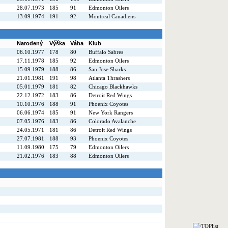
28.07.1973
185
91
Edmonton Oilers
13.09.1974
191
92
Montreal Canadiens
Narodený
Výška
Váha
Klub
06.10.1977
178
80
Buffalo Sabres
17.11.1978
185
92
Edmonton Oilers
15.09.1979
188
86
San Jose Sharks
21.01.1981
191
98
Atlanta Thrashers
05.01.1979
181
82
Chicago Blackhawks
22.12.1972
183
86
Detroit Red Wings
10.10.1976
188
91
Phoenix Coyotes
06.06.1974
185
91
New York Rangers
07.05.1976
183
86
Colorado Avalanche
24.05.1971
181
86
Detroit Red Wings
27.07.1981
188
93
Phoenix Coyotes
11.09.1980
175
79
Edmonton Oilers
21.02.1976
183
88
Edmonton Oilers