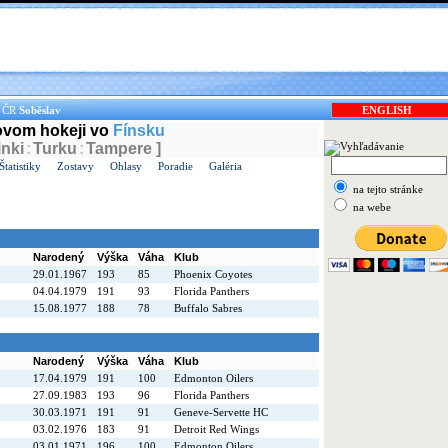
v ČR
Soběslav
ENGLISH
dovom hokeji vo
Fínsku
inki
:
Turku
:
Tampere ]
Štatistiky
Zostavy
Ohlasy
Poradie
Galéria
na tejto stránke
na webe
Narodený
Výška
Váha
Klub
29.01.1967
193
85
Phoenix Coyotes
04.04.1979
191
93
Florida Panthers
15.08.1977
188
78
Buffalo Sabres
Narodený
Výška
Váha
Klub
17.04.1979
191
100
Edmonton Oilers
27.09.1983
193
96
Florida Panthers
30.03.1971
191
91
Geneve-Servette HC
03.02.1976
183
91
Detroit Red Wings
03.01.1971
196
100
Edmonton Oilers