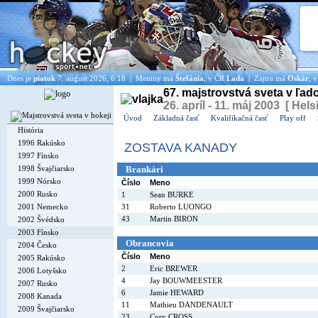
Dnes je
piatok
7. august 2026, 6:18 | Meniny má
Štefánia
, v ČR
Lada
| Zajtra má
Oskár
, 
67. majstrovstvá sveta v ľa
26. apríl - 11. máj 2003 [ Hels
Úvod
Základná časť
Kvalifikačná časť
Play off
História
1996 Rakúsko
ZOSTAVA KANADY
1997 Fínsko
1998 Švajčiarsko
Brankári
1999 Nórsko
Číslo
Meno
2000 Rusko
1
Sean BURKE
2001 Nemecko
31
Roberto LUONGO
43
Martin BIRON
2002 Švédsko
2003 Fínsko
Obrancovia
2004 Česko
Číslo
Meno
2005 Rakúsko
2
Eric BREWER
2006 Lotyšsko
4
Jay BOUWMEESTER
2007 Rusko
6
Jamie HEWARD
2008 Kanada
11
Mathieu DANDENAULT
2009 Švajčiarsko
23
Cory CROSS