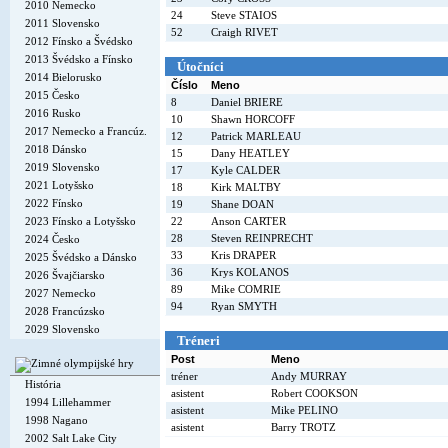
2010 Nemecko
24
Steve STAIOS
2011 Slovensko
52
Craigh RIVET
2012 Fínsko a Švédsko
2013 Švédsko a Fínsko
Útočníci
2014 Bielorusko
Číslo
Meno
2015 Česko
8
Daniel BRIERE
2016 Rusko
10
Shawn HORCOFF
2017 Nemecko a Francúz.
12
Patrick MARLEAU
2018 Dánsko
15
Dany HEATLEY
2019 Slovensko
17
Kyle CALDER
2021 Lotyšsko
18
Kirk MALTBY
2022 Fínsko
19
Shane DOAN
2023 Fínsko a Lotyšsko
22
Anson CARTER
28
Steven REINPRECHT
2024 Česko
33
Kris DRAPER
2025 Švédsko a Dánsko
36
Krys KOLANOS
2026 Švajčiarsko
89
Mike COMRIE
2027 Nemecko
94
Ryan SMYTH
2028 Francúzsko
2029 Slovensko
Tréneri
Post
Meno
tréner
Andy MURRAY
História
asistent
Robert COOKSON
1994 Lillehammer
asistent
Mike PELINO
1998 Nagano
asistent
Barry TROTZ
2002 Salt Lake City