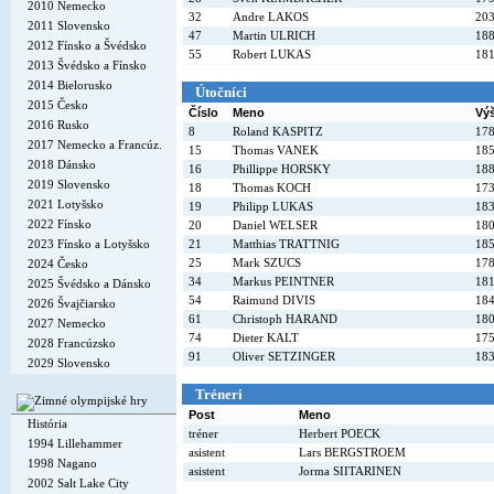
2010 Nemecko
32
Andre LAKOS
20
2011 Slovensko
47
Martin ULRICH
18
2012 Fínsko a Švédsko
55
Robert LUKAS
18
2013 Švédsko a Fínsko
2014 Bielorusko
Útočníci
2015 Česko
Číslo
Meno
Vý
2016 Rusko
8
Roland KASPITZ
17
2017 Nemecko a Francúz.
15
Thomas VANEK
18
2018 Dánsko
16
Phillippe HORSKY
18
2019 Slovensko
18
Thomas KOCH
17
2021 Lotyšsko
19
Philipp LUKAS
18
2022 Fínsko
20
Daniel WELSER
18
2023 Fínsko a Lotyšsko
21
Matthias TRATTNIG
18
25
Mark SZUCS
17
2024 Česko
34
Markus PEINTNER
18
2025 Švédsko a Dánsko
54
Raimund DIVIS
18
2026 Švajčiarsko
61
Christoph HARAND
18
2027 Nemecko
74
Dieter KALT
17
2028 Francúzsko
91
Oliver SETZINGER
18
2029 Slovensko
Tréneri
Post
Meno
História
tréner
Herbert POECK
1994 Lillehammer
asistent
Lars BERGSTROEM
1998 Nagano
asistent
Jorma SIITARINEN
2002 Salt Lake City