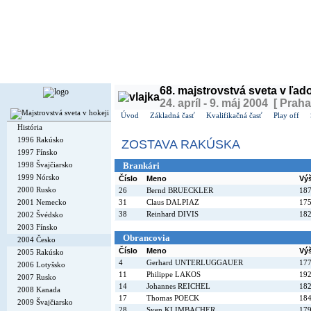
Dnes je
nedeľa
9. august 2026, 16:23 | Meniny má
Ľubomíra
, v ČR
Roman
| Zajtra má
Vav
68. majstrovstvá sveta v ľa
24. apríl - 9. máj 2004 [ Praha
Úvod
Základná časť
Kvalifikačná časť
Play off
História
1996 Rakúsko
ZOSTAVA RAKÚSKA
1997 Fínsko
1998 Švajčiarsko
Brankári
1999 Nórsko
Číslo
Meno
Vý
2000 Rusko
26
Bernd BRUECKLER
18
2001 Nemecko
31
Claus DALPIAZ
17
38
Reinhard DIVIS
18
2002 Švédsko
2003 Fínsko
Obrancovia
2004 Česko
Číslo
Meno
Vý
2005 Rakúsko
4
Gerhard UNTERLUGGAUER
17
2006 Lotyšsko
11
Philippe LAKOS
19
2007 Rusko
14
Johannes REICHEL
18
2008 Kanada
17
Thomas POECK
18
2009 Švajčiarsko
28
Sven KLIMBACHER
17