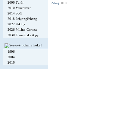
2006 Turín
Zdroj:
IIHF
2010 Vancouver
2014 Soči
2018 Pchjongčchang
2022 Peking
2026 Miláno Cortina
2030 Francúzske Alpy
1996
2004
2016
Copyright © 2002-26
Flexi Systems
.
Info
. Time 0.007 s