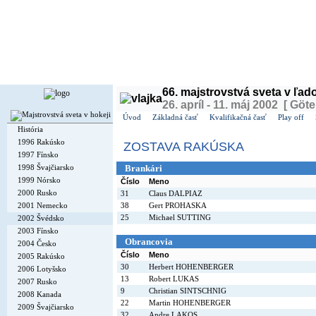
Dnes je
nedeľa
9. august 2026, 17:28 | Meniny má
Ľubomíra
, v ČR
Roman
| Zajtra má
Vav
66. majstrovstvá sveta v ľa
26. apríl - 11. máj 2002 [ Göt
Úvod
Základná časť
Kvalifikačná časť
Play off
História
1996 Rakúsko
ZOSTAVA RAKÚSKA
1997 Fínsko
1998 Švajčiarsko
Brankári
1999 Nórsko
Číslo
Meno
2000 Rusko
31
Claus DALPIAZ
2001 Nemecko
38
Gert PROHASKA
25
Michael SUTTING
2002 Švédsko
2003 Fínsko
Obrancovia
2004 Česko
Číslo
Meno
2005 Rakúsko
30
Herbert HOHENBERGER
2006 Lotyšsko
13
Robert LUKAS
2007 Rusko
9
Christian SINTSCHNIG
2008 Kanada
22
Martin HOHENBERGER
2009 Švajčiarsko
32
Andre LAKOS