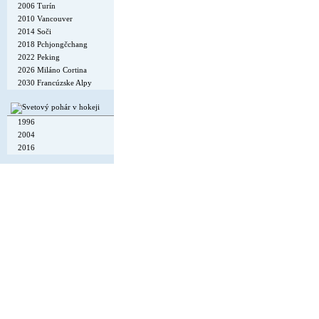
2006 Turín
2010 Vancouver
2014 Soči
2018 Pchjongčchang
2022 Peking
2026 Miláno Cortina
2030 Francúzske Alpy
1996
2004
2016
Copyright © 2002-26
Flexi Systems
.
Info
. Time 0.004 s