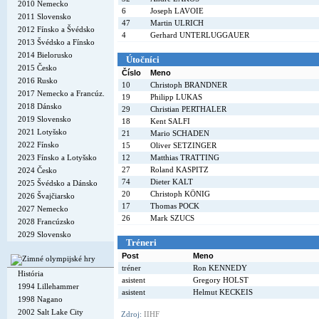
2010 Nemecko
6
Joseph LAVOIE
2011 Slovensko
47
Martin ULRICH
2012 Fínsko a Švédsko
4
Gerhard UNTERLUGGAUER
2013 Švédsko a Fínsko
2014 Bielorusko
Útočníci
2015 Česko
Číslo
Meno
2016 Rusko
10
Christoph BRANDNER
2017 Nemecko a Francúz.
19
Philipp LUKAS
2018 Dánsko
29
Christian PERTHALER
2019 Slovensko
18
Kent SALFI
2021 Lotyšsko
21
Mario SCHADEN
2022 Fínsko
15
Oliver SETZINGER
2023 Fínsko a Lotyšsko
12
Matthias TRATTING
27
Roland KASPITZ
2024 Česko
74
Dieter KALT
2025 Švédsko a Dánsko
20
Christoph KÖNIG
2026 Švajčiarsko
17
Thomas POCK
2027 Nemecko
26
Mark SZUCS
2028 Francúzsko
2029 Slovensko
Tréneri
Post
Meno
tréner
Ron KENNEDY
História
asistent
Gregory HOLST
1994 Lillehammer
asistent
Helmut KECKEIS
1998 Nagano
2002 Salt Lake City
Zdroj:
IIHF