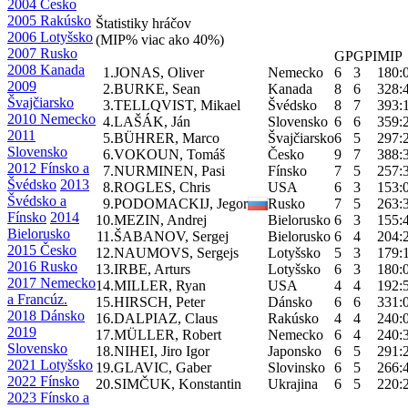
2004 Česko
2005 Rakúsko
Štatistiky hráčov
2006 Lotyšsko
(MIP% viac ako 40%)
2007 Rusko
GP
GPI
MIP
2008 Kanada
1.
JONAS, Oliver
Nemecko
6
3
180:
2009
2.
BURKE, Sean
Kanada
8
6
328:
Švajčiarsko
3.
TELLQVIST, Mikael
Švédsko
8
7
393:
2010 Nemecko
4.
LAŠÁK, Ján
Slovensko
6
6
359:
2011
5.
BÜHRER, Marco
Švajčiarsko
6
5
297:
Slovensko
6.
VOKOUN, Tomáš
Česko
9
7
388:
2012 Fínsko a
7.
NURMINEN, Pasi
Fínsko
7
5
257:
Švédsko
2013
8.
ROGLES, Chris
USA
6
3
153:
Švédsko a
9.
PODOMACKIJ, Jegor
Rusko
7
5
263:
Fínsko
2014
10.
MEZIN, Andrej
Bielorusko
6
3
155:
Bielorusko
11.
ŠABANOV, Sergej
Bielorusko
6
4
204:
2015 Česko
12.
NAUMOVS, Sergejs
Lotyšsko
5
3
179:
2016 Rusko
13.
IRBE, Arturs
Lotyšsko
6
3
180:
2017 Nemecko
14.
MILLER, Ryan
USA
4
4
192:
a Francúz.
15.
HIRSCH, Peter
Dánsko
6
6
331:
2018 Dánsko
16.
DALPIAZ, Claus
Rakúsko
4
4
240:
2019
17.
MÜLLER, Robert
Nemecko
6
4
240:
Slovensko
18.
NIHEI, Jiro Igor
Japonsko
6
5
291:
2021 Lotyšsko
19.
GLAVIC, Gaber
Slovinsko
6
5
266:
2022 Fínsko
20.
SIMČUK, Konstantin
Ukrajina
6
5
220:
2023 Fínsko a