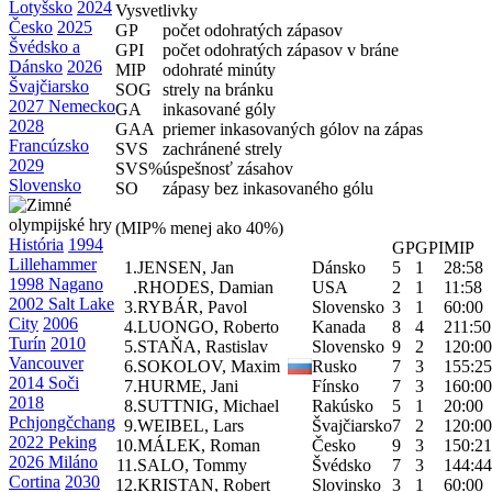
Lotyšsko
2024
Vysvetlivky
Česko
2025
GP
počet odohratých zápasov
Švédsko a
GPI
počet odohratých zápasov v bráne
Dánsko
2026
MIP
odohraté minúty
Švajčiarsko
SOG
strely na bránku
2027 Nemecko
GA
inkasované góly
2028
GAA
priemer inkasovaných gólov na zápas
Francúzsko
SVS
zachránené strely
2029
SVS%
úspešnosť zásahov
Slovensko
SO
zápasy bez inkasovaného gólu
(MIP% menej ako 40%)
História
1994
GP
GPI
MIP
Lillehammer
1.
JENSEN, Jan
Dánsko
5
1
28:58
1998 Nagano
.
RHODES, Damian
USA
2
1
11:58
2002 Salt Lake
3.
RYBÁR, Pavol
Slovensko
3
1
60:00
City
2006
4.
LUONGO, Roberto
Kanada
8
4
211:50
Turín
2010
5.
STAŇA, Rastislav
Slovensko
9
2
120:00
Vancouver
6.
SOKOLOV, Maxim
Rusko
7
3
155:25
2014 Soči
7.
HURME, Jani
Fínsko
7
3
160:00
2018
8.
SUTTNIG, Michael
Rakúsko
5
1
20:00
Pchjongčchang
9.
WEIBEL, Lars
Švajčiarsko
7
2
120:00
2022 Peking
10.
MÁLEK, Roman
Česko
9
3
150:21
2026 Miláno
11.
SALO, Tommy
Švédsko
7
3
144:44
Cortina
2030
12.
KRISTAN, Robert
Slovinsko
3
1
60:00