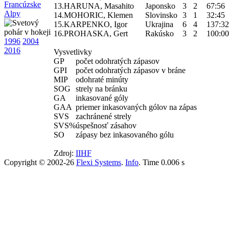
Francúzske
13.
HARUNA, Masahito
Japonsko
3
2
67:56
Alpy
14.
MOHORIC, Klemen
Slovinsko
3
1
32:45
15.
KARPENKO, Igor
Ukrajina
6
4
137:32
16.
PROHASKA, Gert
Rakúsko
3
2
100:00
1996
2004
2016
Vysvetlivky
GP
počet odohratých zápasov
GPI
počet odohratých zápasov v bráne
MIP
odohraté minúty
SOG
strely na bránku
GA
inkasované góly
GAA
priemer inkasovaných gólov na zápas
SVS
zachránené strely
SVS%
úspešnosť zásahov
SO
zápasy bez inkasovaného gólu
Zdroj:
IIHF
Copyright © 2002-26
Flexi Systems
.
Info
. Time 0.006 s