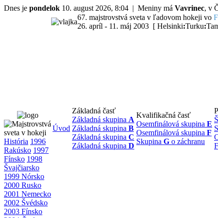
Dnes je
pondelok
10. august 2026, 8:04 | Meniny má
Vavrinec
, v
67. majstrovstvá sveta v ľadovom hokeji vo
F
26. apríl - 11. máj 2003 [ Helsinki
:
Turku
:
Tam
Základná časť
P
Kvalifikačná časť
Základná skupina
A
Š
Osemfinálová skupina
E
Úvod
Základná skupina
B
S
Osemfinálová skupina
F
Základná skupina
C
O
História
1996
Skupina
G
o záchranu
Základná skupina
D
F
Rakúsko
1997
Fínsko
1998
Švajčiarsko
1999 Nórsko
2000 Rusko
2001 Nemecko
2002 Švédsko
2003 Fínsko