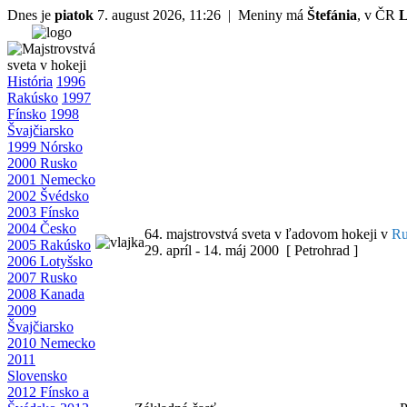
Dnes je
piatok
7. august 2026, 11:26 | Meniny má
Štefánia
, v ČR
L
História
1996
Rakúsko
1997
Fínsko
1998
Švajčiarsko
1999 Nórsko
2000 Rusko
2001 Nemecko
2002 Švédsko
2003 Fínsko
2004 Česko
64. majstrovstvá sveta v ľadovom hokeji v
Ru
2005 Rakúsko
29. apríl - 14. máj 2000 [ Petrohrad ]
2006 Lotyšsko
2007 Rusko
2008 Kanada
2009
Švajčiarsko
2010 Nemecko
2011
Slovensko
2012 Fínsko a