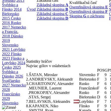
Švédsko
2013
Základná časť
P
Kvalifikačná časť
Švédsko a
Základná skupina
A
Š
Osemfinálová skupina
E
Fínsko
2014
Úvod
Základná skupina
B
S
Osemfinálová skupina
F
Bielorusko
Základná skupina
C
O
Skupina
G
o záchranu
2015 Česko
Základná skupina
D
F
2016 Rusko
2017 Nemecko
a Francúz.
2018 Dánsko
2019
Slovensko
2021 Lotyšsko
2022 Fínsko
2023 Fínsko a
Štatistiky hráčov
Lotyšsko
2024
Najviac gólov v oslabeniach
Česko
2025
POS
GP
Švédsko a
1.
ŠATAN, Miroslav
Slovensko
F
9
Dánsko
2026
2.
ANDRIEVSKY, Aleksandr
Bielorusko
F
3
Švajčiarsko
3.
CHARITONOV, Alexander
Rusko
F
6
2027 Nemecko
.
MEUNIER, Laurent
Francúzsko
F
6
2028
.
PROKOPJEV, Alexander
Rusko
F
6
Francúzsko
.
STAS, Sergej
Bielorusko
D
6
2029
7.
BELAVSKIS, Aleksandrs
Lotyšsko
F
7
Slovensko
8.
KAPANEN, Niko
Fínsko
F
9
.
SMYTH, Ryan
Kanada
F
9