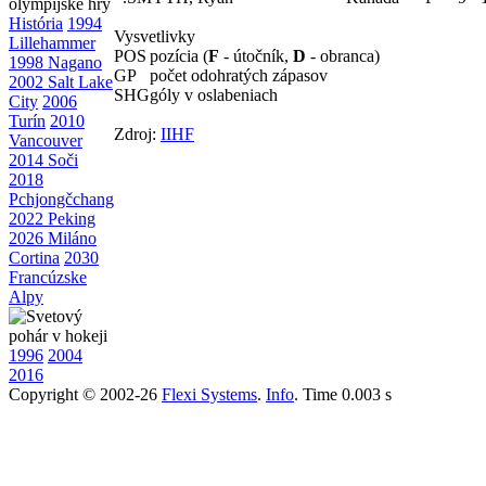
História
1994
Vysvetlivky
Lillehammer
POS
pozícia (
F
- útočník,
D
- obranca)
1998 Nagano
GP
počet odohratých zápasov
2002 Salt Lake
SHG
góly v oslabeniach
City
2006
Turín
2010
Zdroj:
IIHF
Vancouver
2014 Soči
2018
Pchjongčchang
2022 Peking
2026 Miláno
Cortina
2030
Francúzske
Alpy
1996
2004
2016
Copyright © 2002-26
Flexi Systems
.
Info
. Time 0.003 s