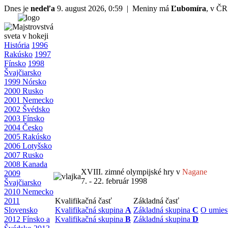
Dnes je
nedeľa
9. august 2026, 0:59 | Meniny má
Ľubomíra
, v Č
História
1996
Rakúsko
1997
Fínsko
1998
Švajčiarsko
1999 Nórsko
2000 Rusko
2001 Nemecko
2002 Švédsko
2003 Fínsko
2004 Česko
2005 Rakúsko
2006 Lotyšsko
2007 Rusko
2008 Kanada
XVIII. zimné olympijské hry v
Nagane
2009
7. - 22. február 1998
Švajčiarsko
2010 Nemecko
2011
Kvalifikačná časť
Základná časť
Slovensko
Kvalifikačná skupina
A
Základná skupina
C
O umies
2012 Fínsko a
Kvalifikačná skupina
B
Základná skupina
D