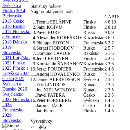
Švédsko
2013
Švédsko a
Štatistiky hráčov
Fínsko
2014
Najproduktívnejší hráči
Bielorusko
G
A
PTS
2015 Česko
1.
Teemu SELÄNNE
Fínsko
4
6
10
2016 Rusko
2.
Saku KOIVU
Fínsko
2
8
10
2017 Nemecko
3.
Pavel BURE
Rusko
9
0
9
a Francúz.
4.
Alexander KOREŠKOV
Kazachstan
3
6
9
2018 Dánsko
5.
Philippe BOZON
Francúzsko
5
2
7
2019
6.
Sergej FJODOROV
Rusko
2
5
7
Slovensko
7.
Dominic LAVOIE
Rakúsko
5
1
6
2021 Lotyšsko
8.
Jere LEHTINEN
Fínsko
4
2
6
2022 Fínsko
9.
Konstantin ŠAFRANOV
Kazachstan
3
3
6
2023 Fínsko a
10.
Serge POUDRIER
Francúzsko
2
4
6
Lotyšsko
2024
11.
Andrej KOVALENKO
Rusko
4
1
5
Česko
2025
12.
Daniel ALFREDSSON
Švédsko
2
3
5
Švédsko a
.
Eric LINDROS
Kanada
2
3
5
Dánsko
2026
.
Joe NIEUWENDYK
Kanada
2
3
5
Švajčiarsko
.
Pavel PATERA
Česko
2
3
5
2027 Nemecko
16.
Peter FORSBERG
Švédsko
1
4
5
2028
.
Jaromír JÁGR
Česko
1
4
5
Francúzsko
.
Jari Kurri
Fínsko
1
4
5
2029
Slovensko
Vysvetlivky
G
góly