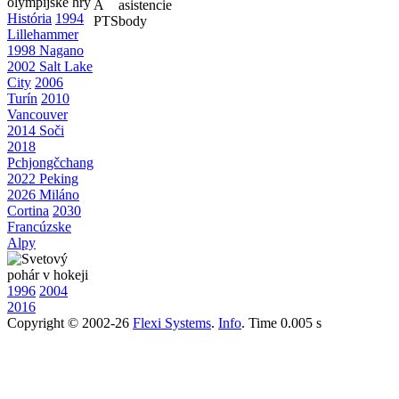
A
asistencie
História
1994
PTS
body
Lillehammer
1998 Nagano
2002 Salt Lake
City
2006
Turín
2010
Vancouver
2014 Soči
2018
Pchjongčchang
2022 Peking
2026 Miláno
Cortina
2030
Francúzske
Alpy
1996
2004
2016
Copyright © 2002-26
Flexi Systems
.
Info
. Time 0.005 s