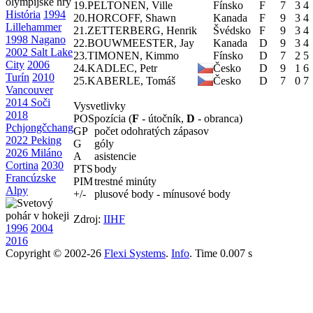
19.
PELTONEN, Ville
Fínsko
F
7
3
4
História
1994
20.
HORCOFF, Shawn
Kanada
F
9
3
4
Lillehammer
21.
ZETTERBERG, Henrik
Švédsko
F
9
3
4
1998 Nagano
22.
BOUWMEESTER, Jay
Kanada
D
9
3
4
2002 Salt Lake
23.
TIMONEN, Kimmo
Fínsko
D
7
2
5
City
2006
24.
KADLEC, Petr
Česko
D
9
1
6
Turín
2010
25.
KABERLE, Tomáš
Česko
D
7
0
7
Vancouver
2014 Soči
Vysvetlivky
2018
POS
pozícia (
F
- útočník,
D
- obranca)
Pchjongčchang
GP
počet odohratých zápasov
2022 Peking
G
góly
2026 Miláno
A
asistencie
Cortina
2030
PTS
body
Francúzske
PIM
trestné minúty
Alpy
+/-
plusové body - mínusové body
Zdroj:
IIHF
1996
2004
2016
Copyright © 2002-26
Flexi Systems
.
Info
. Time 0.007 s