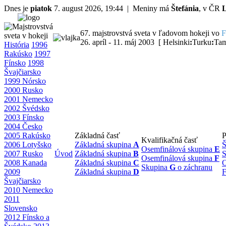
Dnes je
piatok
7. august 2026, 19:44 | Meniny má
Štefánia
, v ČR
67. majstrovstvá sveta v ľadovom hokeji vo
F
26. apríl - 11. máj 2003 [ Helsinki
:
Turku
:
Tam
História
1996
Rakúsko
1997
Fínsko
1998
Švajčiarsko
1999 Nórsko
2000 Rusko
2001 Nemecko
2002 Švédsko
2003 Fínsko
2004 Česko
2005 Rakúsko
Základná časť
P
Kvalifikačná časť
2006 Lotyšsko
Základná skupina
A
Š
Osemfinálová skupina
E
2007 Rusko
Úvod
Základná skupina
B
S
Osemfinálová skupina
F
2008 Kanada
Základná skupina
C
O
Skupina
G
o záchranu
2009
Základná skupina
D
F
Švajčiarsko
2010 Nemecko
2011
Slovensko
2012 Fínsko a