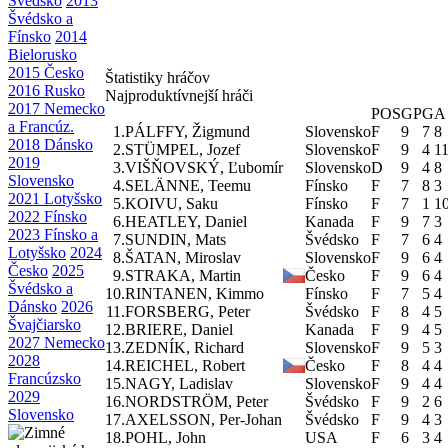
Švédsko
2013
Švédsko a
Fínsko
2014
Bielorusko
2015 Česko
Štatistiky hráčov
2016 Rusko
Najproduktívnejší hráči
2017 Nemecko
POS
GP
G
A
a Francúz.
1.
PÁLFFY, Žigmund
Slovensko
F
9
7
8
2018 Dánsko
2.
STÜMPEL, Jozef
Slovensko
F
9
4
1
2019
3.
VIŠŇOVSKÝ, Ľubomír
Slovensko
D
9
4
8
Slovensko
4.
SELÄNNE, Teemu
Fínsko
F
7
8
3
2021 Lotyšsko
5.
KOIVU, Saku
Fínsko
F
7
1
1
2022 Fínsko
6.
HEATLEY, Daniel
Kanada
F
9
7
3
2023 Fínsko a
7.
SUNDIN, Mats
Švédsko
F
7
6
4
Lotyšsko
2024
8.
ŠATAN, Miroslav
Slovensko
F
9
6
4
Česko
2025
9.
STRAKA, Martin
Česko
F
9
6
4
Švédsko a
10.
RINTANEN, Kimmo
Fínsko
F
7
5
4
Dánsko
2026
11.
FORSBERG, Peter
Švédsko
F
8
4
5
Švajčiarsko
12.
BRIERE, Daniel
Kanada
F
9
4
5
2027 Nemecko
13.
ZEDNÍK, Richard
Slovensko
F
9
5
3
2028
14.
REICHEL, Robert
Česko
F
8
4
4
Francúzsko
15.
NAGY, Ladislav
Slovensko
F
9
4
4
2029
16.
NORDSTRÖM, Peter
Švédsko
F
9
2
6
Slovensko
17.
AXELSSON, Per-Johan
Švédsko
F
9
4
3
18.
POHL, John
USA
F
6
3
4