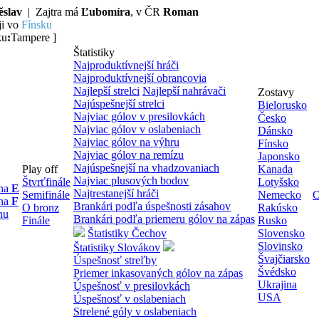
ěslav
| Zajtra má
Ľubomíra
, v ČR
Roman
ji vo
Fínsku
ku
:
Tampere ]
Štatistiky
Najproduktívnejší hráči
Najproduktívnejší obrancovia
Najlepší strelci
Najlepší nahrávači
Zostavy
Najúspešnejší strelci
Bielorusko
Najviac gólov v presilovkách
Česko
Najviac gólov v oslabeniach
Dánsko
Najviac gólov na výhru
Fínsko
Najviac gólov na remízu
Japonsko
Najúspešnejší na vhadzovaniach
Play off
Kanada
Najviac plusových bodov
Štvrťfinále
Lotyšsko
ina
E
Najtrestanejší hráči
Semifinále
Nemecko
O
ina
F
Brankári podľa úspešnosti zásahov
O bronz
Rakúsko
nu
Brankári podľa priemeru gólov na zápas
Finále
Rusko
Štatistiky Čechov
Slovensko
Slovinsko
Štatistiky Slovákov
Švajčiarsko
Úspešnosť streľby
Švédsko
Priemer inkasovaných gólov na zápas
Ukrajina
Úspešnosť v presilovkách
USA
Úspešnosť v oslabeniach
Strelené góly v oslabeniach