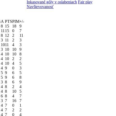
Inkasované góly v oslabeniach
Fair play
Navštevovanosť
G
A
PTS
PIM
+/-
8
15
18
9
11
15
0
7
8
12
2
11
3
11
2
3
10
11
4
3
3
10
10
9
4
10
10
8
4
10
2
2
4
10
4
5
4
9
0
3
5
9
6
5
5
9
6
8
3
8
6
9
4
8
2
4
4
8
10
5
6
8
4
7
3
7
16
7
4
7
0
1
4
7
2
2
4
7
0
4