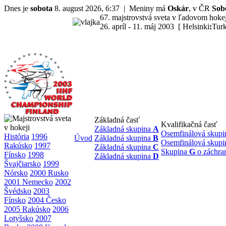
Dnes je
sobota
8. august 2026, 6:37 | Meniny má
Oskár
, v ČR
Sob
67. majstrovstvá sveta v ľadovom hoke
26. apríl - 11. máj 2003 [ Helsinki
:
Tur
Základná časť
Kvalifikačná časť
Základná skupina
A
Osemfinálová skup
História
1996
Úvod
Základná skupina
B
Osemfinálová skup
Rakúsko
1997
Základná skupina
C
Skupina
G
o záchra
Fínsko
1998
Základná skupina
D
Švajčiarsko
1999
Nórsko
2000 Rusko
2001 Nemecko
2002
Švédsko
2003
Fínsko
2004 Česko
2005 Rakúsko
2006
Lotyšsko
2007