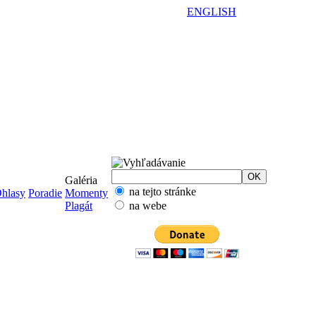
ENGLISH
Galéria
na tejto stránke
hlasy
Poradie
Momenty
Plagát
na webe