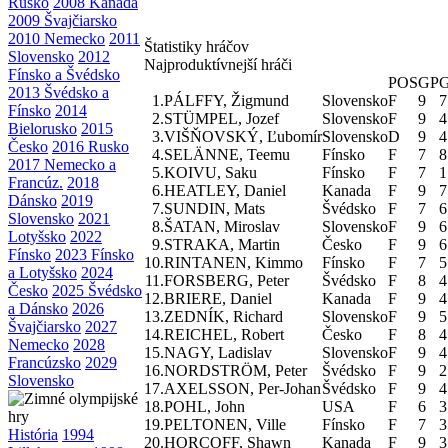
Rusko
2008 Kanada
2009 Švajčiarsko
2010 Nemecko
2011
Štatistiky hráčov
Slovensko
2012
Najproduktívnejší hráči
Fínsko a Švédsko
POS
GP
2013 Švédsko a
1.
PÁLFFY, Žigmund
Slovensko
F
9
7
Fínsko
2014
2.
STÜMPEL, Jozef
Slovensko
F
9
4
Bielorusko
2015
3.
VIŠŇOVSKÝ, Ľubomír
Slovensko
D
9
4
Česko
2016 Rusko
4.
SELÄNNE, Teemu
Fínsko
F
7
8
2017 Nemecko a
5.
KOIVU, Saku
Fínsko
F
7
1
Francúz.
2018
6.
HEATLEY, Daniel
Kanada
F
9
7
Dánsko
2019
7.
SUNDIN, Mats
Švédsko
F
7
6
Slovensko
2021
8.
ŠATAN, Miroslav
Slovensko
F
9
6
Lotyšsko
2022
9.
STRAKA, Martin
Česko
F
9
6
Fínsko
2023 Fínsko
10.
RINTANEN, Kimmo
Fínsko
F
7
5
a Lotyšsko
2024
11.
FORSBERG, Peter
Švédsko
F
8
4
Česko
2025 Švédsko
12.
BRIERE, Daniel
Kanada
F
9
4
a Dánsko
2026
13.
ZEDNÍK, Richard
Slovensko
F
9
5
Švajčiarsko
2027
14.
REICHEL, Robert
Česko
F
8
4
Nemecko
2028
15.
NAGY, Ladislav
Slovensko
F
9
4
Francúzsko
2029
16.
NORDSTRÖM, Peter
Švédsko
F
9
2
Slovensko
17.
AXELSSON, Per-Johan
Švédsko
F
9
4
18.
POHL, John
USA
F
6
3
19.
PELTONEN, Ville
Fínsko
F
7
3
História
1994
20.
HORCOFF, Shawn
Kanada
F
9
3