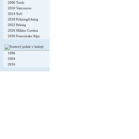
2006 Turín
2010 Vancouver
2014 Soči
2018 Pchjongčchang
2022 Peking
2026 Miláno Cortina
2030 Francúzske Alpy
1996
2004
2016
Copyright © 2002-26
Flexi Systems
.
Info
. Time 0.004 s