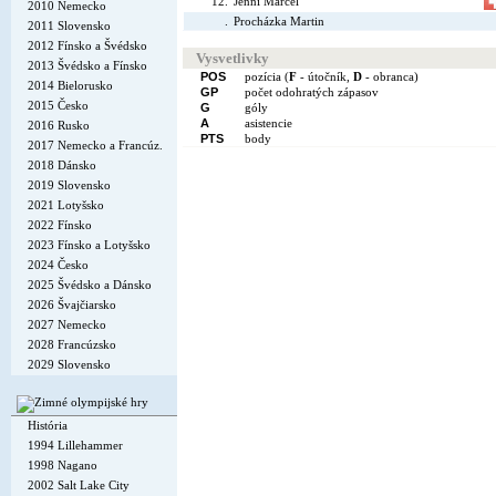
12.
Jenni Marcel
2010 Nemecko
.
Procházka Martin
2011 Slovensko
2012 Fínsko a Švédsko
Vysvetlivky
2013 Švédsko a Fínsko
POS
pozícia (
F
- útočník,
D
- obranca)
2014 Bielorusko
GP
počet odohratých zápasov
2015 Česko
G
góly
A
asistencie
2016 Rusko
PTS
body
2017 Nemecko a Francúz.
2018 Dánsko
2019 Slovensko
2021 Lotyšsko
2022 Fínsko
2023 Fínsko a Lotyšsko
2024 Česko
2025 Švédsko a Dánsko
2026 Švajčiarsko
2027 Nemecko
2028 Francúzsko
2029 Slovensko
História
1994 Lillehammer
1998 Nagano
2002 Salt Lake City