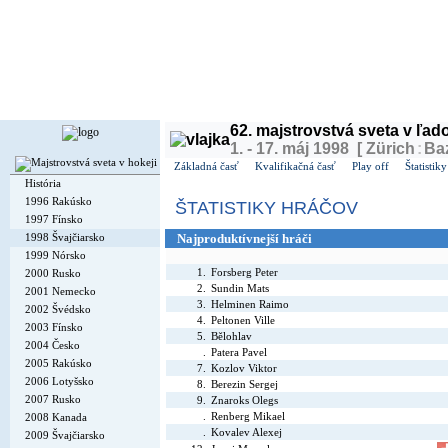
Dnes je
pondelok
10. august 2026, 5:29 | Meniny má
Vavrinec
, v ČR
Vavřinec
| Zajtra má
62. majstrovstvá sveta v ľa
1. - 17. máj 1998 [ Zürich
:
Baz
Základná časť
Kvalifikačná časť
Play off
Štatistiky
História
1996 Rakúsko
ŠTATISTIKY HRÁČOV
1997 Fínsko
1998 Švajčiarsko
Najproduktívnejší hráči
1999 Nórsko
1.
Forsberg Peter
2000 Rusko
2.
Sundin Mats
2001 Nemecko
3.
Helminen Raimo
2002 Švédsko
4.
Peltonen Ville
2003 Fínsko
5.
Bělohlav
2004 Česko
.
Patera Pavel
2005 Rakúsko
7.
Kozlov Viktor
2006 Lotyšsko
8.
Berezin Sergej
2007 Rusko
9.
Znaroks Olegs
.
Renberg Mikael
2008 Kanada
.
Kovalev Alexej
2009 Švajčiarsko