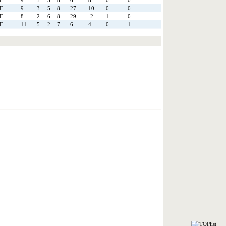
F
9
3
5
8
6
8
0
0
F
9
3
5
8
27
10
0
0
F
8
2
6
8
29
-2
1
0
F
11
5
2
7
6
4
0
1