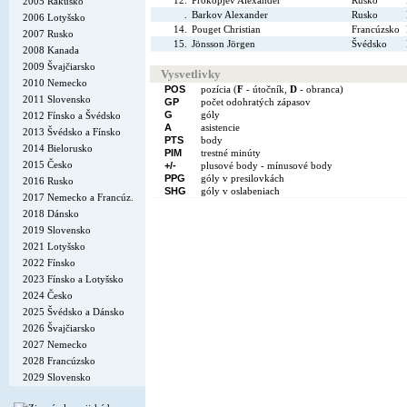
12.
Prokopjev Alexander
Rusko
2005 Rakúsko
.
Barkov Alexander
Rusko
2006 Lotyšsko
14.
Pouget Christian
Francúzsko
2007 Rusko
15.
Jönsson Jörgen
Švédsko
2008 Kanada
2009 Švajčiarsko
Vysvetlivky
2010 Nemecko
POS
pozícia (
F
- útočník,
D
- obranca)
2011 Slovensko
GP
počet odohratých zápasov
G
góly
2012 Fínsko a Švédsko
A
asistencie
2013 Švédsko a Fínsko
PTS
body
2014 Bielorusko
PIM
trestné minúty
2015 Česko
+/-
plusové body - mínusové body
PPG
góly v presilovkách
2016 Rusko
SHG
góly v oslabeniach
2017 Nemecko a Francúz.
2018 Dánsko
2019 Slovensko
2021 Lotyšsko
2022 Fínsko
2023 Fínsko a Lotyšsko
2024 Česko
2025 Švédsko a Dánsko
2026 Švajčiarsko
2027 Nemecko
2028 Francúzsko
2029 Slovensko