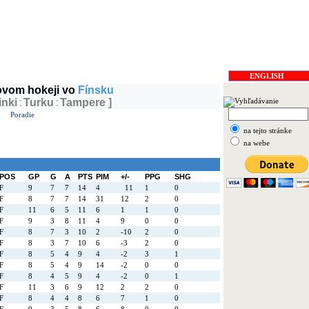
fánia
, v ČR
Lada
ENGLISH
dovom hokeji vo
Fínsku
inki
:
Turku
:
Tampere ]
Poradie
na tejto stránke
na webe
POS
GP
G
A
PTS
PIM
+/-
PPG
SHG
F
9
7
7
14
4
11
1
0
F
8
7
7
14
31
12
2
0
F
11
6
5
11
6
1
1
0
F
9
3
8
11
4
9
0
0
F
8
7
3
10
2
-10
2
0
F
8
3
7
10
6
-3
2
0
F
8
5
4
9
4
-2
3
1
F
8
5
4
9
14
-2
0
0
F
8
4
5
9
4
-2
0
1
F
11
3
6
9
12
2
2
0
F
8
4
4
8
6
7
1
0