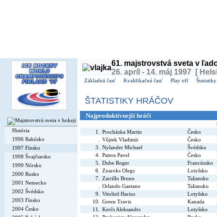
Dnes je
štvrtok
6. august 2026, 18:04 | Meniny má
Jozefína
, v ČR
Oldřiška
| Zajtra má
Šte
61. majstrovstvá sveta v ľa
26. apríl - 14. máj 1997 [ Hels
Základná časť
Kvalifikačná časť
Play off
Štatistiky
ŠTATISTIKY HRÁČOV
Najproduktívnejší hráči
História
1.
Procházka Martin
Česko
1996 Rakúsko
.
Vůjtek Vladimír
Česko
3.
Nylander Michael
Švédsko
1997 Fínsko
4.
Patera Pavel
Česko
1998 Švajčiarsko
5.
Dube Roger
Francúzsko
1999 Nórsko
6.
Znaroks Olegs
Lotyšsko
2000 Rusko
7.
Zarrillo Bruno
Taliansko
2001 Nemecko
.
Orlando Gaetano
Taliansko
2002 Švédsko
9.
Vitolinš Harius
Lotyšsko
2003 Fínsko
10.
Green Travis
Kanada
2004 Česko
11.
Kerčs Aleksandrs
Lotyšsko