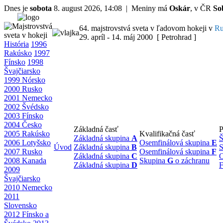
Dnes je
sobota
8. august 2026, 14:08 | Meniny má
Oskár
, v ČR
So
64. majstrovstvá sveta v ľadovom hokeji v
Ru
29. apríl - 14. máj 2000 [ Petrohrad ]
História
1996
Rakúsko
1997
Fínsko
1998
Švajčiarsko
1999 Nórsko
2000 Rusko
2001 Nemecko
2002 Švédsko
2003 Fínsko
2004 Česko
Základná časť
P
2005 Rakúsko
Kvalifikačná časť
Základná skupina
A
Š
2006 Lotyšsko
Osemfinálová skupina
E
Úvod
Základná skupina
B
S
2007 Rusko
Osemfinálová skupina
F
Základná skupina
C
O
2008 Kanada
Skupina
G
o záchranu
Základná skupina
D
F
2009
Švajčiarsko
2010 Nemecko
2011
Slovensko
2012 Fínsko a