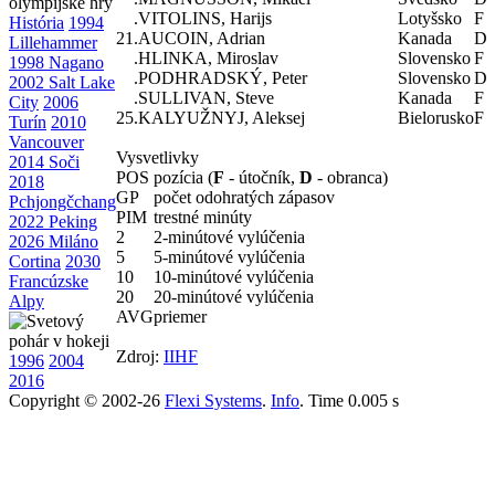
.
VITOLINS, Harijs
Lotyšsko
F
História
1994
21.
AUCOIN, Adrian
Kanada
D
Lillehammer
.
HLINKA, Miroslav
Slovensko
F
1998 Nagano
.
PODHRADSKÝ, Peter
Slovensko
D
2002 Salt Lake
.
SULLIVAN, Steve
Kanada
F
City
2006
25.
KALYUŽNYJ, Aleksej
Bielorusko
F
Turín
2010
Vancouver
Vysvetlivky
2014 Soči
POS
pozícia (
F
- útočník,
D
- obranca)
2018
GP
počet odohratých zápasov
Pchjongčchang
PIM
trestné minúty
2022 Peking
2
2-minútové vylúčenia
2026 Miláno
5
5-minútové vylúčenia
Cortina
2030
10
10-minútové vylúčenia
Francúzske
20
20-minútové vylúčenia
Alpy
AVG
priemer
Zdroj:
IIHF
1996
2004
2016
Copyright © 2002-26
Flexi Systems
.
Info
. Time 0.005 s