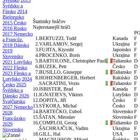
Švédsko
2013
Švédsko a
Fínsko
2014
Bielorusko
Štatistiky hráčov
2015 Česko
Najtrestanejší hráči
2016 Rusko
P
2017 Nemecko
1.
BERTUZZI, Todd
Kanada
F
a Francúz.
2.
VARLAMOV, Sergej
Ukrajina
F
2018 Dánsko
3.
FUJITA, Kiyoshi
Japonsko
F
2019
4.
PROCENKO, Boris
Ukrajina
F
Slovensko
5.
BARTOLONE, Christopher Paul
Taliansko
D
2021 Lotyšsko
6.
BUZEK, Petr
Česko
D
2022 Fínsko
7.
BUSILLO, Giuseppe
Taliansko
F
2023 Fínsko a
8.
HOHENBERGER, Herbert
Rakúsko
D
Lotyšsko
2024
.
SACRATINI, Vezio
Taliansko
F
Česko
2025
10.
ISBISTER, Brad
Kanada
F
Švédsko a
11.
IGNATJEVS, Viktors
Lotyšsko
D
Dánsko
2026
12.
DOPITA, Jiří
Česko
F
Švajčiarsko
13.
SÝKORA, Michal
Česko
D
2027 Nemecko
14.
BARTEČKO, Ľuboš
Slovensko
F
2028
15.
ŠATAN, Miroslav
Slovensko
F
Francúzsko
16.
COMPLOI, Georg
Taliansko
D
2029
.
ŠACHRAJČUK, Vadim
Ukrajina
F
Slovensko
18.
GILL, Hal
USA
D
.
MAGNUSSON, Mikael
Švédsko
D