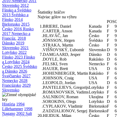
2010 Nemecko
2011
Slovensko
2012
Fínsko a Švédsko
Štatistiky hráčov
2013 Švédsko a
Najviac gólov na výhru
Fínsko
2014
POS
Bielorusko
2015
1.
BRIERE, Daniel
Kanada
F
9
Česko
2016 Rusko
.
CARTER, Anson
Kanada
F
9
2017 Nemecko a
.
HLAVÁČ, Jan
Česko
F
9
Francúz.
2018
.
JÖNSSON, Jörgen
Švédsko
F
9
Dánsko
2019
.
STRAKA, Martin
Česko
F
9
Slovensko
2021
.
VIŠŇOVSKÝ, Ľubomír
Slovensko
D
9
Lotyšsko
2022
7.
DAMGAARD, Jesper
Dánsko
D
6
Fínsko
2023 Fínsko
.
DOYLE, Rob
Rakúsko
D
6
a Lotyšsko
2024
.
FELSKI, Sven
Nemecko
F
6
Česko
2025 Švédsko
.
HAUER, Brett
USA
D
6
a Dánsko
2026
.
HOHENBERGER, Martin
Rakúsko
F
6
Švajčiarsko
2027
.
JOHNSON, Craig
USA
F
6
Nemecko
2028
.
LEOPOLD, Jordan
USA
D
6
Francúzsko
2029
.
PANTELEJEVS, Gregorijs
Lotyšsko
F
6
Slovensko
.
ROMANOVSKIS, Vadims
Lotyšsko
F
6
.
SALNIKOV, Roman
Ukrajina
F
6
.
SOROKINS, Olegs
Lotyšsko
D
6
História
1994
.
CYPLAKOV, Vladimir
Bielorusko
F
6
Lillehammer
1998
.
ZADZIALIONOV, Sergej
Bielorusko
F
6
Nagano
2002 Salt
20.
HEJDUK, Milan
Česko
F
7