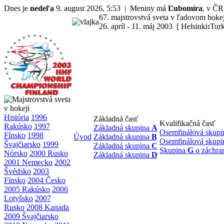
Dnes je
nedeľa
9. august 2026, 5:53 | Meniny má
Ľubomíra
, v Č
67. majstrovstvá sveta v ľadovom hoke
26. apríl - 11. máj 2003 [ Helsinki
:
Tur
História
1996
Základná časť
Kvalifikačná časť
Rakúsko
1997
Základná skupina
A
Osemfinálová skup
Fínsko
1998
Úvod
Základná skupina
B
Osemfinálová skup
Švajčiarsko
1999
Základná skupina
C
Skupina
G
o záchra
Nórsko
2000 Rusko
Základná skupina
D
2001 Nemecko
2002
Švédsko
2003
Fínsko
2004 Česko
2005 Rakúsko
2006
Lotyšsko
2007
Rusko
2008 Kanada
2009 Švajčiarsko