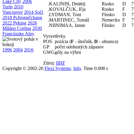
Lake City
2006
.
KALININ, Dmitrij
Rusko
D
7
Turín
2010
.
KOVALČUK, Iľja
Rusko
F
7
Vancouver
2014 Soči
.
LYDMAN, Toni
Fínsko
D
7
2018 Pchjongčchang
.
MARTINEC, Tomáš
Nemecko
F
7
2022 Peking
2026
.
NIINIMAA, Janne
Fínsko
D
7
Miláno Cortina
2030
Francúzske Alpy
Vysvetlivky
POS
pozícia (
F
- útočník,
D
- obranca)
GP
počet odohratých zápasov
1996
2004
2016
GWG
góly na výhru
Zdroj:
IIHF
Copyright © 2002-26
Flexi Systems
.
Info
. Time 0.008 s