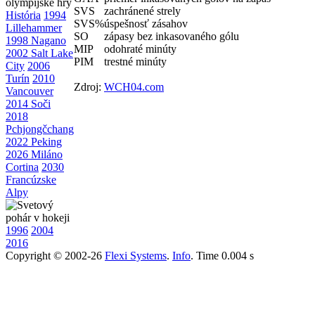
SVS
zachránené strely
História
1994
SVS%
úspešnosť zásahov
Lillehammer
SO
zápasy bez inkasovaného gólu
1998 Nagano
MIP
odohraté minúty
2002 Salt Lake
PIM
trestné minúty
City
2006
Turín
2010
Zdroj:
WCH04.com
Vancouver
2014 Soči
2018
Pchjongčchang
2022 Peking
2026 Miláno
Cortina
2030
Francúzske
Alpy
1996
2004
2016
Copyright © 2002-26
Flexi Systems
.
Info
. Time 0.004 s