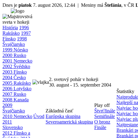
Dnes je
piatok
7. august 2026, 12:44 | Meniny má
Štefánia
, v ČR
História
1996
Rakúsko
1997
Fínsko
1998
Švajčiarsko
1999 Nórsko
2000 Rusko
2001 Nemecko
2002 Švédsko
2003 Fínsko
2004 Česko
2. svetový pohár v hokeji
2005 Rakúsko
30. august - 15. september 2004
2006 Lotyšsko
Štatistiky
2007 Rusko
Najprodukt
2008 Kanada
Najlepší n
2009
Play off
Najviac bo
Švajčiarsko
Základná časť
Štvrťfinále
Najviac bo
2010 Nemecko
Úvod
Európska skupina
Semifinále
Najviac p
2011
Severoamerická skupina
O bronz
Najtrestane
Slovensko
Finále
Brankári p
2012 Fínsko a
Brankári p