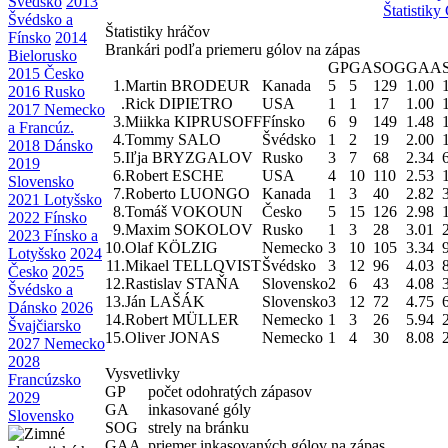
Švédsko
2013
Štatistik
Švédsko a
Štatistiky hráčov
Fínsko
2014
Brankári podľa priemeru gólov na zápas
Bielorusko
GP
GA
SOG
GAA
2015 Česko
1.
Martin BRODEUR
Kanada
5
5
129
1.00
2016 Rusko
.
Rick DIPIETRO
USA
1
1
17
1.00
2017 Nemecko
3.
Miikka KIPRUSOFF
Fínsko
6
9
149
1.48
a Francúz.
4.
Tommy SALO
Švédsko
1
2
19
2.00
2018 Dánsko
5.
Iľja BRYZGALOV
Rusko
3
7
68
2.34
2019
6.
Robert ESCHE
USA
4
10
110
2.53
Slovensko
7.
Roberto LUONGO
Kanada
1
3
40
2.82
2021 Lotyšsko
8.
Tomáš VOKOUN
Česko
5
15
126
2.98
2022 Fínsko
9.
Maxim SOKOLOV
Rusko
1
3
28
3.01
2023 Fínsko a
10.
Olaf KÖLZIG
Nemecko
3
10
105
3.34
Lotyšsko
2024
11.
Mikael TELLQVIST
Švédsko
3
12
96
4.03
Česko
2025
12.
Rastislav STAŇA
Slovensko
2
6
43
4.08
Švédsko a
13.
Ján LAŠÁK
Slovensko
3
12
72
4.75
Dánsko
2026
14.
Robert MÜLLER
Nemecko
1
3
26
5.94
Švajčiarsko
15.
Oliver JONAS
Nemecko
1
4
30
8.08
2027 Nemecko
2028
Vysvetlivky
Francúzsko
GP
počet odohratých zápasov
2029
GA
inkasované góly
Slovensko
SOG
strely na bránku
GAA
priemer inkasovaných gólov na zápas