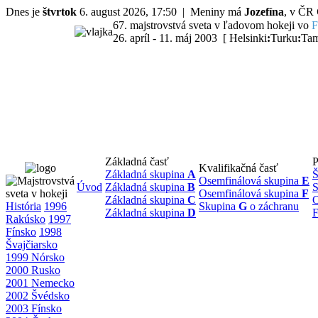
Dnes je
štvrtok
6. august 2026, 17:50 | Meniny má
Jozefína
, v ČR
67. majstrovstvá sveta v ľadovom hokeji vo
F
26. apríl - 11. máj 2003 [ Helsinki
:
Turku
:
Tam
Základná časť
P
Kvalifikačná časť
Základná skupina
A
Š
Osemfinálová skupina
E
Úvod
Základná skupina
B
S
Osemfinálová skupina
F
Základná skupina
C
O
História
1996
Skupina
G
o záchranu
Základná skupina
D
F
Rakúsko
1997
Fínsko
1998
Švajčiarsko
1999 Nórsko
2000 Rusko
2001 Nemecko
2002 Švédsko
2003 Fínsko