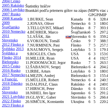
2004 Česko
2005 Rakúsko
Štatistiky hráčov
2006 Lotyšsko
Brankári podľa priemeru gólov na zápas (MIP% viac
2007 Rusko
GP
GPI
MIP
2008 Kanada
1.
BURKE, Sean
Kanada
8
6
328:
2009
2.
JONAS, Oliver
Nemecko
6
3
180:
Švajčiarsko
3.
TELLQVIST, Mikael
Švédsko
8
7
393:
2010 Nemecko
4.
BÜHRER, Marco
Švajčiarsko
6
5
297:
2011
5.
LAŠÁK, Ján
Slovensko
6
6
359:
Slovensko
6.
VOKOUN, Tomáš
Česko
9
7
388:
2012 Fínsko a
7.
NURMINEN, Pasi
Fínsko
7
5
257:
Švédsko
2013
8.
NAUMOVS, Sergejs
Lotyšsko
5
3
179:
Švédsko a
9.
ROGLES, Chris
USA
6
3
153:
Fínsko
2014
10.
MILLER, Ryan
USA
4
4
192:
Bielorusko
11.
PODOMACKIJ, Jegor
Rusko
7
5
263:
2015 Česko
12.
ŠABANOV, Sergej
Bielorusko
6
4
204:
2016 Rusko
13.
IRBE, Arturs
Lotyšsko
6
3
180:
2017 Nemecko
14.
MEZIN, Andrej
Bielorusko
6
3
155:
a Francúz.
15.
MÜLLER, Robert
Nemecko
6
4
240:
2018 Dánsko
16.
DALPIAZ, Claus
Rakúsko
4
4
240:
2019
17.
HIRSCH, Peter
Dánsko
6
6
331:
Slovensko
18.
NIHEI, Jiro Igor
Japonsko
6
5
291:
2021 Lotyšsko
19.
GLAVIC, Gaber
Slovinsko
6
5
266:
2022 Fínsko
20.
SIMČUK, Konstantin
Ukrajina
6
5
220:
2023 Fínsko a