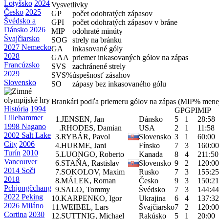
Lotyšsko
2024
Vysvetlivky
Česko
2025
GP
počet odohratých zápasov
Švédsko a
GPI
počet odohratých zápasov v bráne
Dánsko
2026
MIP
odohraté minúty
Švajčiarsko
SOG
strely na bránku
2027 Nemecko
GA
inkasované góly
2028
GAA
priemer inkasovaných gólov na zápas
Francúzsko
SVS
zachránené strely
2029
SVS%
úspešnosť zásahov
Slovensko
SO
zápasy bez inkasovaného gólu
Brankári podľa priemeru gólov na zápas (MIP% mene
História
1994
GP
GPI
MIP
Lillehammer
1.
JENSEN, Jan
Dánsko
5
1
28:58
1998 Nagano
.
RHODES, Damian
USA
2
1
11:58
2002 Salt Lake
3.
RYBÁR, Pavol
Slovensko
3
1
60:00
City
2006
4.
HURME, Jani
Fínsko
7
3
160:00
Turín
2010
5.
LUONGO, Roberto
Kanada
8
4
211:50
Vancouver
6.
STAŇA, Rastislav
Slovensko
9
2
120:00
2014 Soči
7.
SOKOLOV, Maxim
Rusko
7
3
155:25
2018
8.
MÁLEK, Roman
Česko
9
3
150:21
Pchjongčchang
9.
SALO, Tommy
Švédsko
7
3
144:44
2022 Peking
10.
KARPENKO, Igor
Ukrajina
6
4
137:32
2026 Miláno
11.
WEIBEL, Lars
Švajčiarsko
7
2
120:00
Cortina
2030
12.
SUTTNIG, Michael
Rakúsko
5
1
20:00