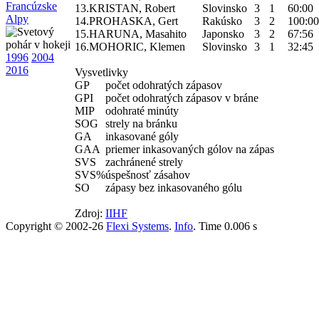
Francúzske
13.
KRISTAN, Robert
Slovinsko
3
1
60:00
Alpy
14.
PROHASKA, Gert
Rakúsko
3
2
100:00
15.
HARUNA, Masahito
Japonsko
3
2
67:56
16.
MOHORIC, Klemen
Slovinsko
3
1
32:45
1996
2004
2016
Vysvetlivky
GP
počet odohratých zápasov
GPI
počet odohratých zápasov v bráne
MIP
odohraté minúty
SOG
strely na bránku
GA
inkasované góly
GAA
priemer inkasovaných gólov na zápas
SVS
zachránené strely
SVS%
úspešnosť zásahov
SO
zápasy bez inkasovaného gólu
Zdroj:
IIHF
Copyright © 2002-26
Flexi Systems
.
Info
. Time 0.006 s