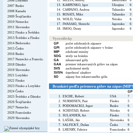
12.
MEZIN, Andrej
Bielorusko
6
2006 Lotyšsko
13.
KARPENKO, Igor
Ukrajina
6
2007 Rusko
14.
CARPANO, Andrea
Taliansko
6
2008 Kanada
15.
ROSATI, Mike
Taliansko
3
2009 Švajčiarsko
16.
WOLD, Vidar
Nórsko
6
2010 Nemecko
17.
IWASAKI, Shinichi
Japonsko
6
2011 Slovensko
18.
IMOO, Dusty
Japonsko
6
2012 Fínsko a Švédsko
2013 Švédsko a Fínsko
Vysvetlivky
2014 Bielorusko
GP
počet odohratých zápasov
GPI
počet odohratých zápasov v bráne
2015 Česko
MIP
odohraté minúty
2016 Rusko
SOG
strely na bránku
2017 Nemecko a Francúz.
GA
inkasované góly
GAA
priemer inkasovaných gólov na zápas
2018 Dánsko
SVS
zachránené strely
2019 Slovensko
SVS%
úspešnosť zásahov
2021 Lotyšsko
SO
zápasy bez inkasovaného gólu
2022 Fínsko
2023 Fínsko a Lotyšsko
Brankári podľa priemeru gólov na zápas (MI
2024 Česko
GP
1.
ESCHE, Robert
USA
7
2025 Švédsko a Dánsko
2.
NURMINEN, Pasi
Fínsko
5
2026 Švajčiarsko
3.
PODOMACKIJ, Jegor
Rusko
6
2027 Nemecko
4.
SCHISTAD, Robert
Nórsko
6
2028 Francúzsko
5.
SULANDER, Ari
Fínsko
5
2029 Slovensko
6.
LAŠÁK, Ján
Slovensko
6
7.
SALFICKÝ, Dušan
Česko
9
8.
LHENRY, Fabrice
Francúzsko
6