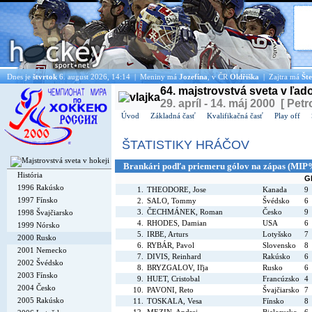
Dnes je
štvrtok
6. august 2026, 14:14 | Meniny má
Jozefína
, v ČR
Oldřiška
| Zajtra má
Šte
64. majstrovstvá sveta v ľa
29. apríl - 14. máj 2000 [ Petr
Úvod
Základná časť
Kvalifikačná časť
Play off
ŠTATISTIKY HRÁČOV
Brankári podľa priemeru gólov na zápas (MIP
História
G
1996 Rakúsko
1.
THEODORE, Jose
Kanada
9
1997 Fínsko
2.
SALO, Tommy
Švédsko
6
3.
ČECHMÁNEK, Roman
Česko
9
1998 Švajčiarsko
4.
RHODES, Damian
USA
6
1999 Nórsko
5.
IRBE, Arturs
Lotyšsko
7
2000 Rusko
6.
RYBÁR, Pavol
Slovensko
8
2001 Nemecko
7.
DIVIS, Reinhard
Rakúsko
6
2002 Švédsko
8.
BRYZGALOV, Iľja
Rusko
6
2003 Fínsko
9.
HUET, Cristobal
Francúzsko
4
2004 Česko
10.
PAVONI, Reto
Švajčiarsko
7
2005 Rakúsko
11.
TOSKALA, Vesa
Fínsko
8