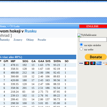
fánia
, v ČR
Lada
ENGLISH
dovom hokeji v
Rusku
ohrad ]
Štatistiky
Zostavy
Ohlasy
Poradie
na tejto stránke
na webe
% viac ako 40%)
P
GPI
MIP
SOG
GA
GAA
SVS
SVS%
SO
8
478:11
192
13
1.63
179
93.23
2
6
358:31
128
10
1.67
118
92.19
1
8
480:00
212
16
2.00
196
92.45
1
5
300:00
118
12
2.40
106
89.83
1
7
420:00
180
17
2.43
163
90.56
0
6
339:35
120
14
2.47
106
88.33
1
6
358:56
201
15
2.51
186
92.54
0
4
218:24
83
10
2.75
73
87.95
0
4
239:13
102
11
2.76
91
89.22
0
5
299:41
151
14
2.80
137
90.73
0
5
298:50
100
15
3.01
85
85.00
0