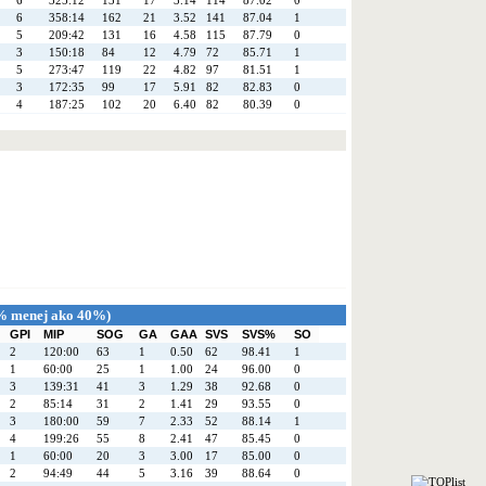
6
325:12
131
17
3.14
114
87.02
0
6
358:14
162
21
3.52
141
87.04
1
5
209:42
131
16
4.58
115
87.79
0
3
150:18
84
12
4.79
72
85.71
1
5
273:47
119
22
4.82
97
81.51
1
3
172:35
99
17
5.91
82
82.83
0
4
187:25
102
20
6.40
82
80.39
0
P% menej ako 40%)
GPI
MIP
SOG
GA
GAA
SVS
SVS%
SO
2
120:00
63
1
0.50
62
98.41
1
1
60:00
25
1
1.00
24
96.00
0
3
139:31
41
3
1.29
38
92.68
0
2
85:14
31
2
1.41
29
93.55
0
3
180:00
59
7
2.33
52
88.14
1
4
199:26
55
8
2.41
47
85.45
0
1
60:00
20
3
3.00
17
85.00
0
2
94:49
44
5
3.16
39
88.64
0