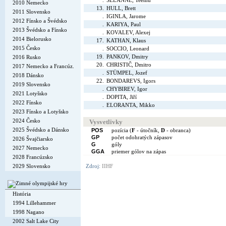
.
SELÄNNE, Teemu
2010 Nemecko
13.
HULL, Brett
2011 Slovensko
.
IGINLA, Jarome
2012 Fínsko a Švédsko
.
KARIYA, Paul
2013 Švédsko a Fínsko
.
KOVALEV, Alexej
2014 Bielorusko
17.
KATHAN, Klaus
2015 Česko
.
SOCCIO, Leonard
19.
PANKOV, Dmitry
2016 Rusko
20.
CHRISTIČ, Dmitro
2017 Nemecko a Francúz.
.
STÜMPEL, Jozef
2018 Dánsko
22.
BONDAREVS, Igors
2019 Slovensko
.
CHYBIREV, Igor
2021 Lotyšsko
.
DOPITA, Jiří
2022 Fínsko
.
ELORANTA, Mikko
2023 Fínsko a Lotyšsko
2024 Česko
Vysvetlivky
2025 Švédsko a Dánsko
POS
pozícia (
F
- útočník,
D
- obranca)
GP
počet odohratých zápasov
2026 Švajčiarsko
G
góly
2027 Nemecko
GGA
priemer gólov na zápas
2028 Francúzsko
2029 Slovensko
Zdroj:
IIHF
História
1994 Lillehammer
1998 Nagano
2002 Salt Lake City