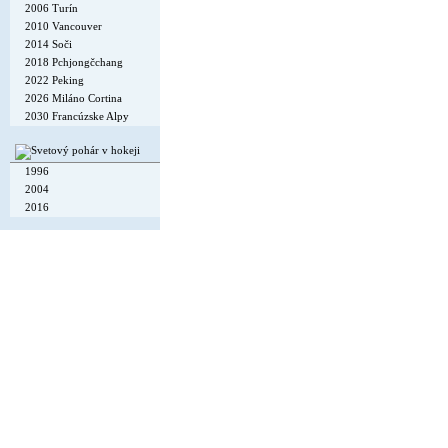
2006 Turín
2010 Vancouver
2014 Soči
2018 Pchjongčchang
2022 Peking
2026 Miláno Cortina
2030 Francúzske Alpy
1996
2004
2016
Copyright © 2002-26
Flexi Systems
.
Info
. Time 0.005 s