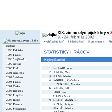
Dnes je
pondelok
10. august 2026, 13:55 | Meniny má
Vavrinec
, v ČR
Vavřinec
| Zajtra m
XIX. zimné olympijské hry v
9. - 24. február 2002
Kvalifikačná časť
Základná časť
O umiestnenie
Pla
História
1996 Rakúsko
ŠTATISTIKY HRÁČOV
1997 Fínsko
1998 Švajčiarsko
Najlepší strelci
1999 Nórsko
1.
Le CLAIR, John
2000 Rusko
2.
SUNDIN, Mats
2001 Nemecko
3.
HOSSA, Marián
2002 Švédsko
4.
FANDULS, Vjačeslavs
2003 Fínsko
.
ROZENTHAL, Maurice
2004 Česko
6.
GUERIN, Bill
2005 Rakúsko
.
SAKIC, Joe
2006 Lotyšsko
.
YOUNG, Scott
2007 Rusko
9.
AESCHLIMANN, J-J
.
BOZON, Philippe
2008 Kanada
.
HAVLÁT, Martin
2009 Švajčiarsko