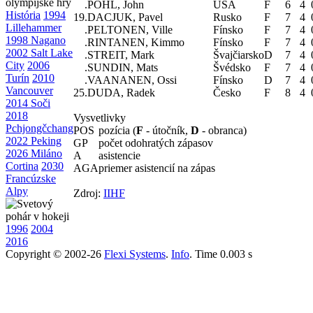
.
POHL, John
USA
F
6
4
História
1994
19.
DACJUK, Pavel
Rusko
F
7
4
Lillehammer
.
PELTONEN, Ville
Fínsko
F
7
4
1998 Nagano
.
RINTANEN, Kimmo
Fínsko
F
7
4
2002 Salt Lake
.
STREIT, Mark
Švajčiarsko
D
7
4
City
2006
.
SUNDIN, Mats
Švédsko
F
7
4
Turín
2010
.
VAANANEN, Ossi
Fínsko
D
7
4
Vancouver
25.
DUDA, Radek
Česko
F
8
4
2014 Soči
2018
Vysvetlivky
Pchjongčchang
POS
pozícia (
F
- útočník,
D
- obranca)
2022 Peking
GP
počet odohratých zápasov
2026 Miláno
A
asistencie
Cortina
2030
AGA
priemer asistencií na zápas
Francúzske
Alpy
Zdroj:
IIHF
1996
2004
2016
Copyright © 2002-26
Flexi Systems
.
Info
. Time 0.003 s