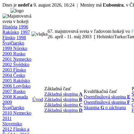
Dnes je
nedeľa
9. august 2026, 16:24 | Meniny má
Ľubomíra
, v 
História
1996
67. majstrovstvá sveta v ľadovom hokeji vo
F
Rakúsko
1997
26. apríl - 11. máj 2003 [ Helsinki
:
Turku
:
Tam
Fínsko
1998
Švajčiarsko
1999 Nórsko
2000 Rusko
2001 Nemecko
2002 Švédsko
2003 Fínsko
2004 Česko
2005 Rakúsko
2006 Lotyšsko
Základná časť
P
2007 Rusko
Kvalifikačná časť
Základná skupina
A
Š
2008 Kanada
Osemfinálová skupina
E
Úvod
Základná skupina
B
S
2009
Osemfinálová skupina
F
Základná skupina
C
O
Švajčiarsko
Skupina
G
o záchranu
Základná skupina
D
F
2010 Nemecko
2011
Slovensko
2012 Fínsko a