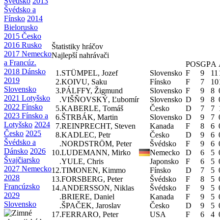
Švédsko
2013
Švédsko a
Fínsko
2014
Bielorusko
2015 Česko
2016 Rusko
Štatistiky hráčov
2017 Nemecko
Najlepší nahrávači
a Francúz.
POS
GP
A
2018 Dánsko
1.
STÜMPEL, Jozef
Slovensko
F
9
11
2019
2.
KOIVU, Saku
Fínsko
F
7
10
Slovensko
3.
PÁLFFY, Žigmund
Slovensko
F
9
8
2021 Lotyšsko
.
VIŠŇOVSKÝ, Ľubomír
Slovensko
D
9
8
2022 Fínsko
5.
KABERLE, Tomáš
Česko
D
7
7
2023 Fínsko a
6.
ŠTRBÁK, Martin
Slovensko
D
9
7
Lotyšsko
2024
7.
REINPRECHT, Steven
Kanada
F
8
6
Česko
2025
8.
KADLEC, Petr
Česko
D
9
6
Švédsko a
.
NORDSTRÖM, Peter
Švédsko
F
9
6
Dánsko
2026
10.
LUDEMANN, Mirko
Nemecko
D
6
5
Švajčiarsko
.
YULE, Chris
Japonsko
F
6
5
2027 Nemecko
12.
TIMONEN, Kimmo
Fínsko
D
7
5
2028
13.
FORSBERG, Peter
Švédsko
F
8
5
Francúzsko
14.
ANDERSSON, Niklas
Švédsko
F
9
5
2029
.
BRIERE, Daniel
Kanada
F
9
5
Slovensko
.
ŠPAČEK, Jaroslav
Česko
D
9
5
17.
FERRARO, Peter
USA
F
6
4