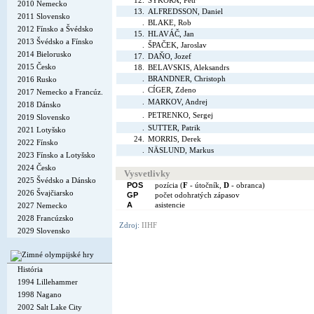
12.
SÝKORA, Petr
2010 Nemecko
13.
ALFREDSSON, Daniel
2011 Slovensko
.
BLAKE, Rob
2012 Fínsko a Švédsko
15.
HLAVÁČ, Jan
2013 Švédsko a Fínsko
.
ŠPAČEK, Jaroslav
2014 Bielorusko
17.
DAŇO, Jozef
2015 Česko
18.
BELAVSKIS, Aleksandrs
.
BRANDNER, Christoph
2016 Rusko
.
CÍGER, Zdeno
2017 Nemecko a Francúz.
.
MARKOV, Andrej
2018 Dánsko
.
PETRENKO, Sergej
2019 Slovensko
.
SUTTER, Patrik
2021 Lotyšsko
24.
MORRIS, Derek
2022 Fínsko
.
NÄSLUND, Markus
2023 Fínsko a Lotyšsko
2024 Česko
Vysvetlivky
2025 Švédsko a Dánsko
POS
pozícia (
F
- útočník,
D
- obranca)
2026 Švajčiarsko
GP
počet odohratých zápasov
A
asistencie
2027 Nemecko
2028 Francúzsko
Zdroj:
IIHF
2029 Slovensko
História
1994 Lillehammer
1998 Nagano
2002 Salt Lake City