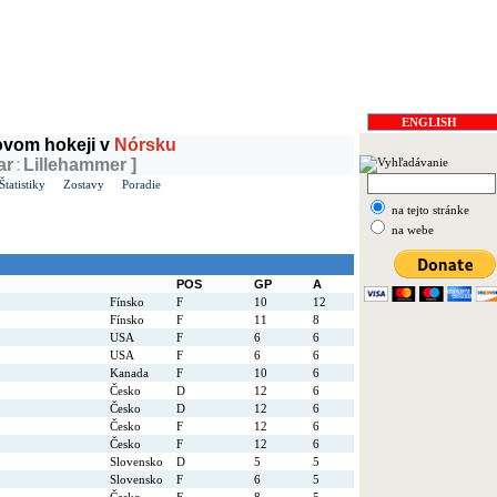
rinec
, v ČR
Vavřinec
ENGLISH
dovom hokeji v
Nórsku
ar
:
Lillehammer ]
Štatistiky
Zostavy
Poradie
na tejto stránke
na webe
POS
GP
A
Fínsko
F
10
12
Fínsko
F
11
8
USA
F
6
6
USA
F
6
6
Kanada
F
10
6
Česko
D
12
6
Česko
D
12
6
Česko
F
12
6
Česko
F
12
6
Slovensko
D
5
5
Slovensko
F
6
5