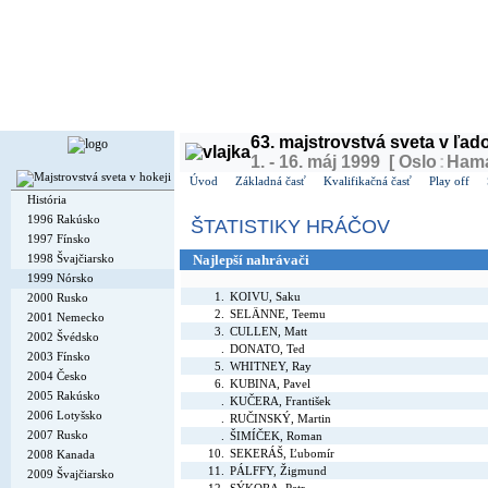
Dnes je
nedeľa
9. august 2026, 13:32 | Meniny má
Ľubomíra
, v ČR
Roman
| Zajtra má
Vav
63. majstrovstvá sveta v ľa
1. - 16. máj 1999 [ Oslo
:
Ham
Úvod
Základná časť
Kvalifikačná časť
Play off
História
1996 Rakúsko
ŠTATISTIKY HRÁČOV
1997 Fínsko
1998 Švajčiarsko
Najlepší nahrávači
1999 Nórsko
1.
KOIVU, Saku
2000 Rusko
2.
SELÄNNE, Teemu
2001 Nemecko
3.
CULLEN, Matt
2002 Švédsko
.
DONATO, Ted
2003 Fínsko
5.
WHITNEY, Ray
2004 Česko
6.
KUBINA, Pavel
2005 Rakúsko
.
KUČERA, František
2006 Lotyšsko
.
RUČINSKÝ, Martin
2007 Rusko
.
ŠIMÍČEK, Roman
10.
SEKERÁŠ, Ľubomír
2008 Kanada
11.
PÁLFFY, Žigmund
2009 Švajčiarsko