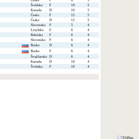
Česko
F
8
5
Švédsko
F
10
5
Kanada
D
10
5
Česko
F
12
5
Česko
D
12
5
Slovensko
F
5
4
Lotyšsko
F
6
4
Rakúsko
F
6
4
Slovensko
F
6
4
Rusko
D
6
4
Rusko
F
6
4
Švajčiarsko
D
6
4
Kanada
D
10
4
Švédsko
F
10
4