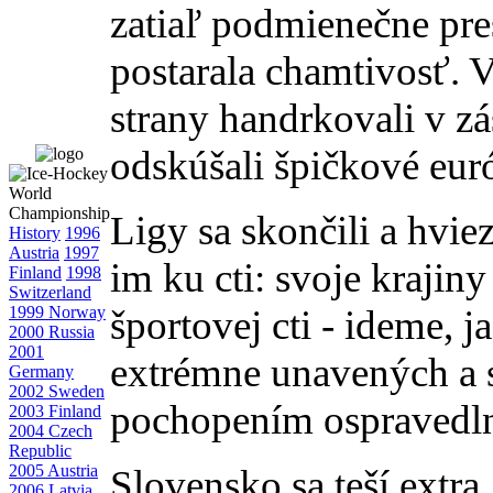
zatiaľ podmienečne pre
postarala chamtivosť. 
strany handrkovali v zá
odskúšali špičkové eur
Ligy sa skončili a hvie
History
1996
Austria
1997
im ku cti: svoje krajiny
Finland
1998
Switzerland
1999 Norway
športovej cti - ideme, 
2000 Russia
2001
extrémne unavených a s
Germany
2002 Sweden
pochopením ospravedln
2003 Finland
2004 Czech
Republic
2005 Austria
Slovensko sa teší extra.
2006 Latvia