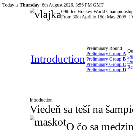
Today is
Thursday
, 6th August 2026, 3:56 PM GMT
69th Ice Hockey World Championship
From 30th April to 15th May 2005 [ 
Preliminary Round
Qu
Preliminary Group
A
Introduction
Qu
Preliminary Group
B
Qu
Preliminary Group
C
Re
Preliminary Group
D
Introduction
Viedeň sa teší na šamp
O čo sa medzin