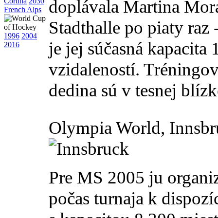
Cortina
2030
doplávala Martina Mor
French Alps
Stadthalle po piaty raz
1996
2004
je jej súčasná kapacita
2016
vzidaleností. Tréningo
dedina sú v tesnej blízk
Olympia World, Innsbr
Pre MS 2005 ju organiz
počas turnaja k dispozí