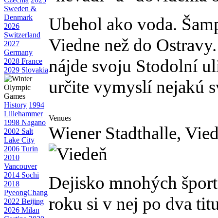
Sweden &
Denmark
Ubehol ako voda. Šampi
2026
Switzerland
Viedne než do Ostravy.
2027
Germany
nájde svoju Stodolní ul
2028 France
2029 Slovakia
určite vymyslí nejakú s
History
1994
Lillehammer
Venues
1998 Nagano
Wiener Stadthalle, Vie
2002 Salt
Lake City
2006 Turin
2010
Vancouver
2014 Sochi
Dejisko mnohých šport
2018
PyeongChang
roku si v nej po dva ti
2022 Beijing
2026 Milan