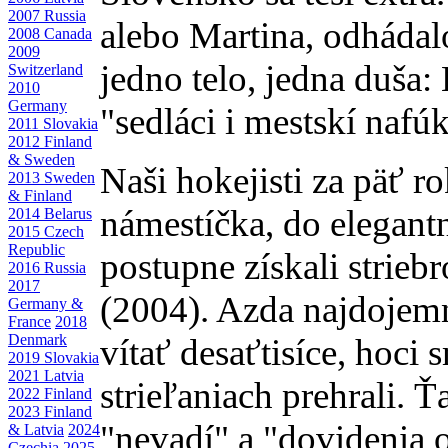
2007 Russia
alebo Martina, odhádal
2008 Canada
2009
jedno telo, jedna duša: 
Switzerland
2010
Germany
"sedláci i mestskí nafúk
2011 Slovakia
2012 Finland
& Sweden
Naši hokejisti za päť r
2013 Sweden
& Finland
námestíčka, do elegant
2014 Belarus
2015 Czech
Republic
postupne získali striebr
2016 Russia
2017
(2004). Azda najdojemne
Germany &
France
2018
Denmark
vítať desaťtisíce, hoci
2019 Slovakia
2021 Latvia
strieľaniach prehrali. 
2022 Finland
2023 Finland
"nevadí" a "dovidenia o
& Latvia
2024
Czechia
2025