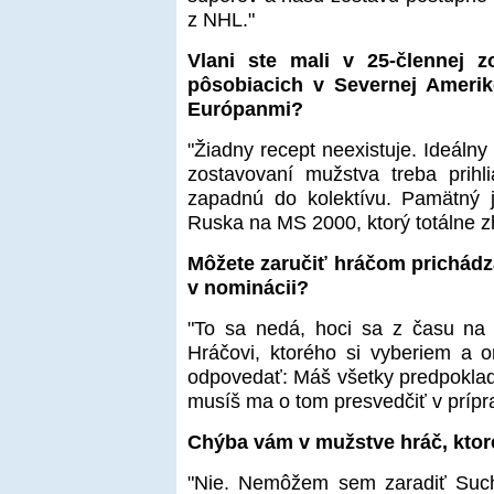
z NHL."
Vlani ste mali v 25-člennej 
pôsobiacich v Severnej Ameri
Európanmi?
"Žiadny recept neexistuje. Ideálny
zostavovaní mužstva treba prihl
zapadnú do kolektívu. Pamätný 
Ruska na MS 2000, ktorý totálne z
Môžete zaručiť hráčom prichádz
v nominácii?
"To sa nedá, hoci sa z času na č
Hráčovi, ktorého si vyberiem a 
odpovedať: Máš všetky predpoklady 
musíš ma o tom presvedčiť v prípr
Chýba vám v mužstve hráč, ktoré
"Nie. Nemôžem sem zaradiť Suché