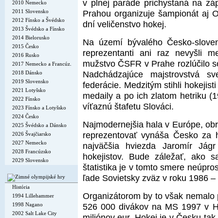
v plnej paráde prichystaná na záp
2010 Nemecko
2011 Slovensko
Prahou organizuje šampionát aj O
2012 Fínsko a Švédsko
dní veličenstvo hokej.
2013 Švédsko a Fínsko
2014 Bielorusko
Na území bývalého Česko-slove
2015 Česko
reprezentanti ani raz nevyšli 
2016 Rusko
mužstvo ČSFR v Prahe rozlúčilo s
2017 Nemecko a Francúz.
Nadchádzajúce majstrovstvá s
2018 Dánsko
2019 Slovensko
federácie. Medzitým stihli hokejis
2021 Lotyšsko
medaily a po ich zlatom hetriku (
2022 Fínsko
víťaznú štafetu Slováci.
2023 Fínsko a Lotyšsko
2024 Česko
Najmodernejšia hala v Európe, obr
2025 Švédsko a Dánsko
reprezentovať vynáša Česko za hl
2026 Švajčiarsko
2027 Nemecko
najväčšia hviezda Jaromír Jág
2028 Francúzsko
hokejistov. Bude záležať, ako s
2029 Slovensko
štatistika je v tomto smere neúpr
ľade Sovietsky zväz v roku 1986 –
História
Organizátorom by to však nemalo p
1994 Lillehammer
1998 Nagano
526 000 divákov na MS 1997 v Hel
2002 Salt Lake City
miliónov eur. Hokej je v Česku ta