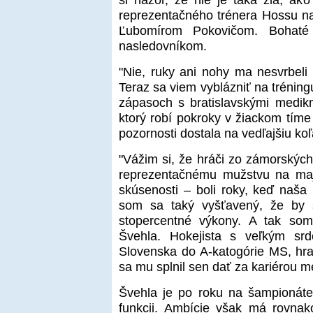
reprezentačného trénera Hossu na
Ľubomírom Pokovičom. Bohaté
nasledovníkom.
"Nie, ruky ani nohy ma nesvrbeli 
Teraz sa viem vyblázniť na tréning
zápasoch s bratislavskými medikm
ktorý robí pokroky v žiackom tíme
pozornosti dostala na vedľajšiu koľ
"Vážim si, že hráči zo zámorskýc
reprezentačnému mužstvu na majs
skúsenosti – boli roky, keď naša F
som sa taký vyšťavený, že by
stopercentné výkony. A tak som
Švehla. Hokejista s veľkým sr
Slovenska do A-katogórie MS, hra
sa mu splnil sen dať za kariérou 
Švehla je po roku na šampionáte 
funkcii. Ambície však má rovna