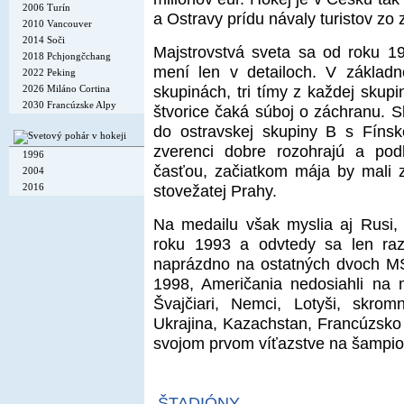
2006 Turín
a Ostravy prídu návaly turistov zo 
2010 Vancouver
2014 Soči
Majstrovstvá sveta sa od roku 1
2018 Pchjongčchang
mení len v detailoch. V základne
2022 Peking
skupinách, tri tímy z každej skupi
2026 Miláno Cortina
2030 Francúzske Alpy
štvorice čaká súboj o záchranu. S
do ostravskej skupiny B s Fíns
zverenci dobre rozohrajú a podľ
1996
časťou, začiatkom mája by mali z
2004
2016
stovežatej Prahy.
Na medailu však myslia aj Rusi, 
roku 1993 a odvtedy sa len raz 
naprázdno na ostatných dvoch MS
1998, Američania nedosiahli na 
Švajčiari, Nemci, Lotyši, skro
Ukrajina, Kazachstan, Francúzsko 
svojom prvom víťazstve na šampio
ŠTADIÓNY