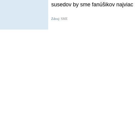
susedov by sme fanúšikov najviac p
Zdroj:
SME
Copyright © 2002-26
Flexi Systems
.
Info
. Time 0.003 s