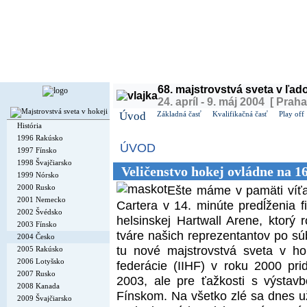
Dnes je
štvrtok
6. august 2026, 15:26 | Meniny má
Jozefína
, v ČR
Oldřiška
| Zajtra má
Šte
68. majstrovstvá sveta v ľa
24. apríl - 9. máj 2004 [ Praha
Úvod
Základná časť
Kvalifikačná časť
Play off
História
1996 Rakúsko
ÚVOD
1997 Fínsko
1998 Švajčiarsko
Veličenstvo hokej ovládne na 1
1999 Nórsko
2000 Rusko
Ešte máme v pamäti víťa
2001 Nemecko
Cartera v 14. minúte predĺženia 
2002 Švédsko
helsinskej Hartwall Arene, ktorý r
2003 Fínsko
tváre našich reprezentantov po sú
2004 Česko
tu nové majstrovstvá sveta v ho
2005 Rakúsko
2006 Lotyšsko
federácie (IIHF) v roku 2000 pr
2007 Rusko
2003, ale pre ťažkosti s výsta
2008 Kanada
Fínskom. Na všetko zlé sa dnes 
2009 Švajčiarsko