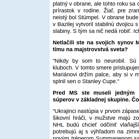
platný v obrane, ale tohto roku sa
prírastok v rodine. Žiaľ, pre zra
neistý bol Stümpel. V obrane bude 
v Bazilej vytvoril stabilnú dvojicu
slabiny. S tým sa nič nedá robiť. Ic
Netlačili ste na svojich synov 
tímu na majstrovstvá sveta?
"Nikdy by som to neurobil. Sú p
kluboch. V tomto smere pristupuj
Mariánovi držím palce, aby si v
splnil sen o Stanley Cupe."
Pred MS ste museli jedným o
súperov v základnej skupine. Čo
"Ukrajinci nastúpia v prvom zápase p
šikovní hráči, v mužstve majú zo
NHL budú chcieť odčiniť vlaňajš
potrebujú aj s výhľadom na zimn
novým trénerom Summanenom sa c