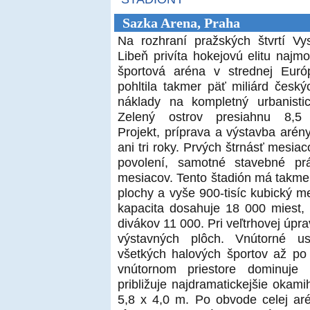
Sazka Arena, Praha
Na rozhraní pražských štvrtí V
Libeň privíta hokejovú elitu najmo
športová aréna v strednej Euró
pohltila takmer päť miliárd český
náklady na kompletný urbanisti
Zelený ostrov presiahnu 8,5 m
Projekt, príprava a výstavba arény
ani tri roky. Prvých štrnásť mesia
povolení, samotné stavebné prá
mesiacov. Tento štadión má takme
plochy a vyše 900-tisíc kubický m
kapacita dosahuje 18 000 miest, 
divákov 11 000. Pri veľtrhovej úpr
výstavných plôch. Vnútorné u
všetkých halových športov až p
vnútornom priestore dominuje 
približuje najdramatickejšie okam
5,8 x 4,0 m. Po obvode celej aré