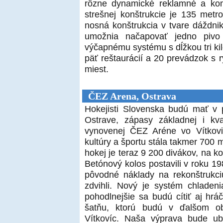
rôzne dynamické reklamné a kom
strešnej konštrukcie je 135 metr
nosná konštrukcia v tvare dáždni
umožnia načapovať jedno piv
výčapnému systému s dĺžkou tri ki
päť reštaurácií a 20 prevádzok s 
miest.
ČEZ Arena, Ostrava
Hokejisti Slovenska budú mať v
Ostrave, zápasy základnej i kval
vynovenej ČEZ Aréne vo Vítkovi
kultúry a športu stála takmer 700 
hokej je teraz 9 200 divákov, na k
Betónový kolos postavili v roku 19
pôvodné náklady na rekonštrukc
zdvihli. Nový je systém chladeni
pohodlnejšie sa budú cítiť aj hráč
šatňu, ktorú budú v ďalšom obd
Vítkovíc. Naša výprava bude u