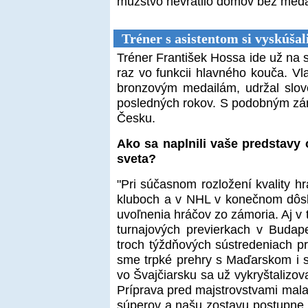
mužstvo nevrátilo domov bez meda
Tréner s asistentom si vyskúšal
Tréner František Hossa ide už na 
raz vo funkcii hlavného kouča. Vl
bronzovým medailám, udržal slo
posledných rokov. S podobným zám
Česku.
Ako sa naplnili vaše predstavy
sveta?
"Pri súčasnom rozložení kvality h
kluboch a v NHL v konečnom dôsl
uvoľnenia hráčov zo zámoria. Aj v 
turnajových previerkach v Budape
troch týždňových sústredeniach pr
sme trpké prehry s Maďarskom i s
vo Švajčiarsku sa už vykryštalizova
Príprava pred majstrovstvami mala 
súperov a našu zostavu postupne v