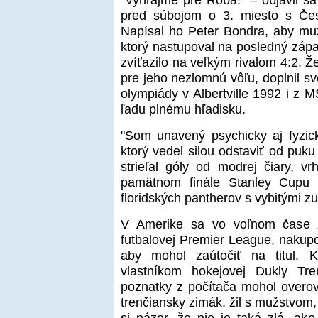
pred súbojom o 3. miesto s Če
Napísal ho Peter Bondra, aby muž
ktorý nastupoval na posledný zápas
zvíťazilo na veľkým rivalom 4:2. 
pre jeho nezlomnú vôľu, doplnil s
olympiády v Albertville 1992 i z
ľadu plnému hľadisku.
"Som unavený psychicky aj fyzick
ktorý vedel silou odstaviť od puku
strieľal góly od modrej čiary, vr
pamätnom finále Stanley Cupu 
floridských pantherov s vybitými 
V Amerike sa vo voľnom čase z
futbalovej Premier League, nakupov
aby mohol zaútočiť na titul. 
vlastníkom hokejovej Dukly Tre
poznatky z počítača mohol overov
trenčiansky zimák, žil s mužstvom,
si názor, že nie je taká zlá, ako