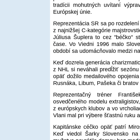
tradícii mohutných uvítaní výpr
Európskej únie.
Reprezentácia SR sa po rozdelení 
z najnižšej C-kategórie majstrovst
Júliusa Šuplera to cez "béčko" s
čase. Vo Viedni 1996 malo Slove
období sa udomácňovalo medzi naj
Keď dozrela generácia charizmatic
z NHL si neváhali predĺžiť sezón
opäť dožilo medailového opojenia 
Rusnáka, Libum, Pašeka či bratov 
Reprezentačný tréner Franti
osvedčeného modelu extraligistov
z európskych klubov a vo vrcholia
Vlani mal pri výbere šťastnú ruku a
Kapitánske céčko opäť patrí Miros
Keď viedol Šarky Slovensko na