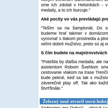
sme ich zdolali v Helsinkách - 
medaily, a to ich burcuje."
Aké pocity vo vás prevládajú p
"Teším sa na šampionát. Do sus
budeme hrať takmer v domácom p
vyrovnať s tlakom prostredia a pl
veľmi dobré mužstvo, preto sú aj 
S čím budete na majstrovstvách
"Potešila by ďalšia medaila, ale n
asistentom Robom Švehlom sme
cestovanie vlakom na trase Trenčín
bude pekné, keď sa tak s mužst
záverečné play off. Tak ako každ
štvrťfinále."
Železný muž otvoril novú hokej
"Vyhrajme pre Roba!" – objavil sa