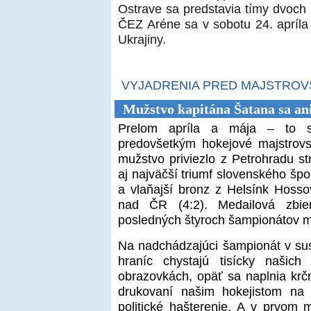
Ostrave sa predstavia tímy dvoch
ČEZ Aréne sa v sobotu 24. apríla
Ukrajiny.
VYJADRENIA PRED MAJSTROV
Mužstvo kapitána Šatana sa an
Prelom apríla a mája – to s
predovšetkým hokejové majstrovs
mužstvo priviezlo z Petrohradu st
aj najväčší triumf slovenského špo
a vlaňajší bronz z Helsínk Hossov
nad ČR (4:2). Medailová zbie
posledných štyroch šampionátov má
Na nadchádzajúci šampionát v s
hraníc chystajú tisícky našic
obrazovkách, opäť sa naplnia krčmy
drukovaní našim hokejistom na 
politické hašterenie. A v prvom 