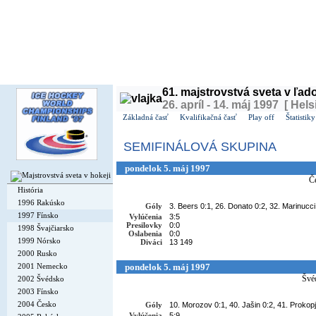
Dnes je
nedeľa
9. august 2026, 11:57 | Meniny má
Ľubomíra
, v ČR
Roman
| Zajtra má
Vav
61. majstrovstvá sveta v ľa
26. apríl - 14. máj 1997 [ Hels
Základná časť
Kvalifikačná časť
Play off
Štatistiky
SEMIFINÁLOVÁ SKUPINA
pondelok 5. máj 1997
Č
História
1996 Rakúsko
Góly
3. Beers 0:1, 26. Donato 0:2, 32. Marinucci 
1997 Fínsko
Vylúčenia
3:5
Presilovky
0:0
1998 Švajčiarsko
Oslabenia
0:0
1999 Nórsko
Diváci
13 149
2000 Rusko
2001 Nemecko
pondelok 5. máj 1997
Švé
2002 Švédsko
2003 Fínsko
2004 Česko
Góly
10. Morozov 0:1, 40. Jašin 0:2, 41. Prokopj
Vylúčenia
5:9