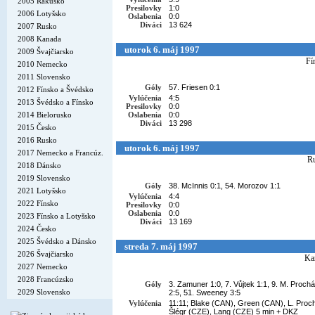
2005 Rakúsko
Presilovky
1:0
2006 Lotyšsko
Oslabenia
0:0
Diváci
13 624
2007 Rusko
2008 Kanada
utorok 6. máj 1997
2009 Švajčiarsko
Fí
2010 Nemecko
2011 Slovensko
Góly
57. Friesen 0:1
2012 Fínsko a Švédsko
Vylúčenia
4:5
2013 Švédsko a Fínsko
Presilovky
0:0
2014 Bielorusko
Oslabenia
0:0
Diváci
13 298
2015 Česko
2016 Rusko
utorok 6. máj 1997
2017 Nemecko a Francúz.
R
2018 Dánsko
2019 Slovensko
Góly
38. McInnis 0:1, 54. Morozov 1:1
2021 Lotyšsko
Vylúčenia
4:4
2022 Fínsko
Presilovky
0:0
Oslabenia
0:0
2023 Fínsko a Lotyšsko
Diváci
13 169
2024 Česko
2025 Švédsko a Dánsko
streda 7. máj 1997
2026 Švajčiarsko
Ka
2027 Nemecko
2028 Francúzsko
Góly
3. Zamuner 1:0, 7. Vůjtek 1:1, 9. M. Prochá
2029 Slovensko
2:5, 51. Sweeney 3:5
Vylúčenia
11:11; Blake (CAN), Green (CAN), L. Proc
Šlégr (CZE), Lang (CZE) 5 min + DKZ