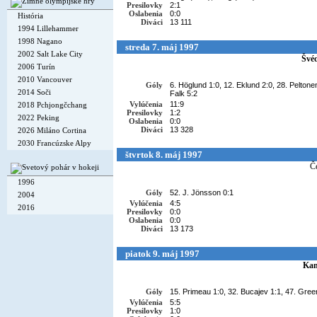
Presilovky
2:1
Oslabenia
0:0
História
Diváci
13 111
1994 Lillehammer
1998 Nagano
streda 7. máj 1997
2002 Salt Lake City
Švé
2006 Turín
2010 Vancouver
Góly
6. Höglund 1:0, 12. Eklund 2:0, 28. Peltone
2014 Soči
Falk 5:2
Vylúčenia
11:9
2018 Pchjongčchang
Presilovky
1:2
2022 Peking
Oslabenia
0:0
Diváci
13 328
2026 Miláno Cortina
2030 Francúzske Alpy
štvrtok 8. máj 1997
Č
1996
Góly
52. J. Jönsson 0:1
2004
Vylúčenia
4:5
2016
Presilovky
0:0
Oslabenia
0:0
Diváci
13 173
piatok 9. máj 1997
Ka
Góly
15. Primeau 1:0, 32. Bucajev 1:1, 47. Gree
Vylúčenia
5:5
Presilovky
1:0