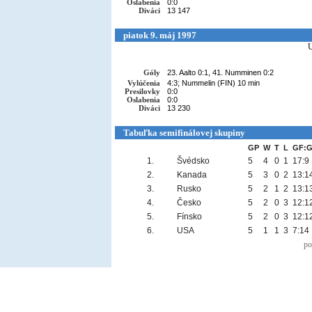
Oslabenia
0:0
Diváci
13 147
piatok 9. máj 1997
Góly
23. Aalto 0:1, 41. Numminen 0:2
Vylúčenia
4:3; Nummelin (FIN) 10 min
Presilovky
0:0
Oslabenia
0:0
Diváci
13 230
Tabuľka semifinálovej skupiny
GP
W
T
L
GF:
1.
Švédsko
5
4
0
1
17:9
2.
Kanada
5
3
0
2
13:1
3.
Rusko
5
2
1
2
13:1
4.
Česko
5
2
0
3
12:1
5.
Fínsko
5
2
0
3
12:1
6.
USA
5
1
1
3
7:14
po
Copyright © 2002-26
Flexi Systems
.
Info
. Time 0.006 s