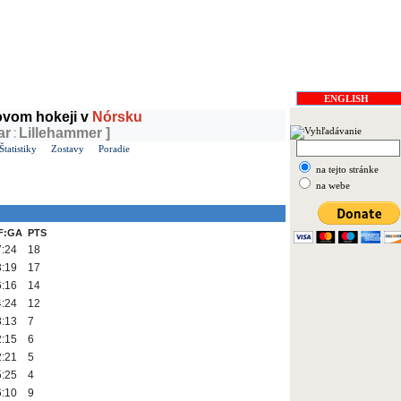
 v ČR
Soběslav
ENGLISH
dovom hokeji v
Nórsku
ar
:
Lillehammer ]
Štatistiky
Zostavy
Poradie
na tejto stránke
na webe
F:GA
PTS
7:24
18
3:19
17
6:16
14
4:24
12
8:13
7
2:15
6
2:21
5
5:25
4
6:10
9