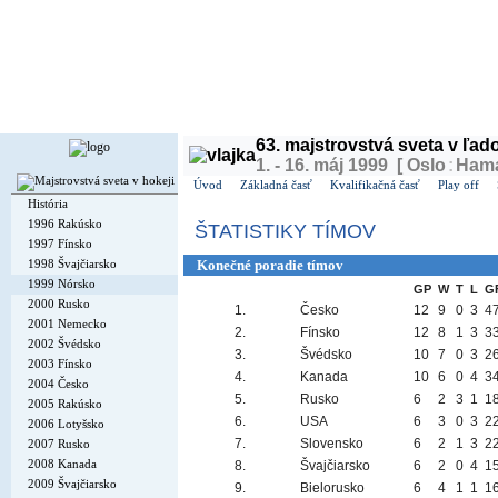
Dnes je
piatok
7. august 2026, 20:58 | Meniny má
Štefánia
, v ČR
Lada
| Zajtra má
Oskár
,
63. majstrovstvá sveta v ľa
1. - 16. máj 1999 [ Oslo
:
Ham
Úvod
Základná časť
Kvalifikačná časť
Play off
História
1996 Rakúsko
ŠTATISTIKY TÍMOV
1997 Fínsko
1998 Švajčiarsko
Konečné poradie tímov
1999 Nórsko
GP
W
T
L
G
2000 Rusko
1.
Česko
12
9
0
3
4
2001 Nemecko
2.
Fínsko
12
8
1
3
3
2002 Švédsko
3.
Švédsko
10
7
0
3
2
2003 Fínsko
4.
Kanada
10
6
0
4
3
2004 Česko
5.
Rusko
6
2
3
1
1
2005 Rakúsko
6.
USA
6
3
0
3
2
2006 Lotyšsko
7.
Slovensko
6
2
1
3
2
2007 Rusko
2008 Kanada
8.
Švajčiarsko
6
2
0
4
1
2009 Švajčiarsko
9.
Bielorusko
6
4
1
1
1