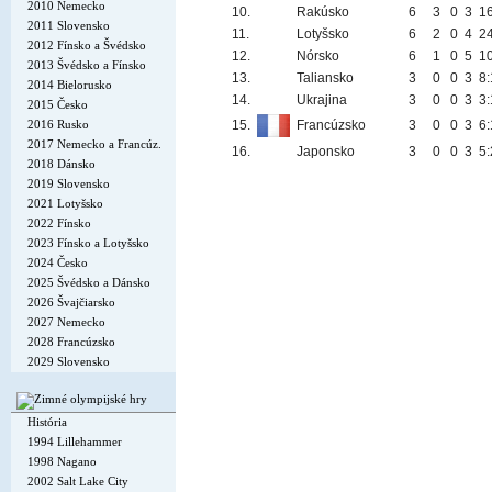
2010 Nemecko
10.
Rakúsko
6
3
0
3
1
2011 Slovensko
11.
Lotyšsko
6
2
0
4
2
2012 Fínsko a Švédsko
12.
Nórsko
6
1
0
5
1
2013 Švédsko a Fínsko
13.
Taliansko
3
0
0
3
8:
2014 Bielorusko
14.
Ukrajina
3
0
0
3
3:
2015 Česko
2016 Rusko
15.
Francúzsko
3
0
0
3
6:
2017 Nemecko a Francúz.
16.
Japonsko
3
0
0
3
5:
2018 Dánsko
2019 Slovensko
2021 Lotyšsko
2022 Fínsko
2023 Fínsko a Lotyšsko
2024 Česko
2025 Švédsko a Dánsko
2026 Švajčiarsko
2027 Nemecko
2028 Francúzsko
2029 Slovensko
História
1994 Lillehammer
1998 Nagano
2002 Salt Lake City