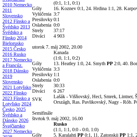
(0:1, 1:1, 0:1)
2010 Nemecko
Góly
16. Koznev 0:1, 24. Hrdina 1:1, 28. Karp
2011
Vylúčenia
3:7
Slovensko
Presilovky
0:1
2012 Fínsko a
Oslabenia
0:0
Švédsko
2013
Strely
37:17
Švédsko a
Diváci
4 903
Fínsko
2014
Bielorusko
utorok 7. máj 2002, 20.00
2015 Česko
Kanada
2016 Rusko
(1:0, 1:1, 0:2)
2017 Nemecko
Góly
13. Heatley 1:0, 24. Smyth
PP
2:0, 40.
Bon
a Francúz.
Vylúčenia
3:3
2018 Dánsko
Presilovky
1:1
2019
Oslabenia
0:0
Slovensko
Strely
30:33
2021 Lotyšsko
Diváci
6 267
2022 Fínsko
Lašák - Višňovský, Hecl, Smrek, Lintner, Š
2023 Fínsko a
SVK
Országh, Ras. Pavlikovský, Nagy - Rób. P
Lotyšsko
2024
Česko
2025
Semifinále
Švédsko a
štvrtok 9. máj 2002, 16.00
Dánsko
2026
Rusko
Švajčiarsko
(1:1, 1:1, 0:0 - 0:0, 1:0)
2027 Nemecko
Góly
5. Karalahti
PP
0:1, 11. Zatonskij
PP
1:1,
2028