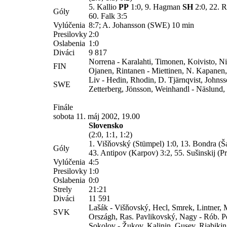
5. Kallio
PP
1:0, 9. Hagman
SH
2:0, 22. 
Góly
60. Falk 3:5
Vylúčenia
8:7; A. Johansson (SWE) 10 min
Presilovky
2:0
Oslabenia
1:0
Diváci
9 817
Norrena - Karalahti, Timonen, Koivisto, Ni
FIN
Ojanen, Rintanen - Miettinen, N. Kapanen, 
Liv - Hedin, Rhodin, D. Tjärnqvist, Johns
SWE
Zetterberg, Jönsson, Weinhandl - Näslund,
Finále
sobota 11. máj 2002, 19.00
Slovensko
(2:0, 1:1, 1:2)
1.
Višňovský (Stümpel)
1:0, 13.
Bondra (Ša
Góly
43. Antipov (Karpov) 3:2, 55. Sušinskij (P
Vylúčenia
4:5
Presilovky
1:0
Oslabenia
0:0
Strely
21:21
Diváci
11 591
Lašák - Višňovský, Hecl, Smrek, Lintner, M
SVK
Országh, Ras. Pavlikovský, Nagy - Rób. P
Sokolov - Žukov, Kalinin, Gusev, Riabikin