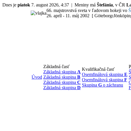
Dnes je
piatok
7. august 2026, 4:37 | Meniny má
Štefánia
, v ČR
L
66. majstrovstvá sveta v ľadovom hokeji vo
Š
26. apríl - 11. máj 2002 [ Göteborg
:
Jönköpin
Základná časť
P
Kvalifikačná časť
Základná skupina
A
Š
Osemfinálová skupina
E
Úvod
Základná skupina
B
S
Osemfinálová skupina
F
Základná skupina
C
O
Skupina
G
o záchranu
Základná skupina
D
F