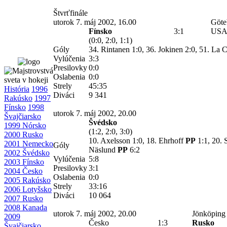
Štvrťfinále
utorok 7. máj 2002, 16.00
Göte
Fínsko
3:1
US
(0:0, 2:0, 1:1)
Góly
34. Rintanen 1:0, 36. Jokinen 2:0, 51. La C
Vylúčenia
3:3
Presilovky
0:0
Oslabenia
0:0
Strely
45:35
História
1996
Diváci
9 341
Rakúsko
1997
Fínsko
1998
utorok 7. máj 2002, 20.00
Švajčiarsko
Švédsko
1999 Nórsko
(1:2, 2:0, 3:0)
2000 Rusko
10. Axelsson 1:0, 18. Ehrhoff
PP
1:1, 20. 
2001 Nemecko
Góly
Näslund
PP
6:2
2002 Švédsko
Vylúčenia
5:8
2003 Fínsko
Presilovky
3:1
2004 Česko
Oslabenia
0:0
2005 Rakúsko
Strely
33:16
2006 Lotyšsko
Diváci
10 064
2007 Rusko
2008 Kanada
utorok 7. máj 2002, 20.00
Jönköping
2009
Česko
1:3
Rusko
Švajčiarsko