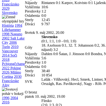
Nájazdy
Rintanen 0:1 Karpov, Koivisto 0:1 Ljašenk
Francúzsko
Vylúčenia
10:6
2029
Presilovky
1:2
Slovensko
Oslabenia
0:0
Strely
12:45
Diváci
9 797
História
1994
Lillehammer
štvrtok 9. máj 2002, 20.00
1998 Nagano
Slovensko
2002 Salt Lake
(0:1, 1:1, 1:0 - 0:0, 1:0)
City
2006
18. Axelsson 0:1, 32. T. Johansson 0:2, 36
Turín
2010
Góly
nájazd) 3:2
Vancouver
Nájazdy
Dahlen 0:0 Šatan, J. Jönsson 0:0 Bondra, 
2014 Soči
Vylúčenia
5:6
2018
Presilovky
1:0
Pchjongčchang
Oslabenia
0:0
2022 Peking
Strely
38:40
2026 Miláno
Diváci
10 854
Cortina
2030
Lašák - Višňovský, Hecl, Smrek, Lintner, M
Francúzske
SVK
Országh, Ras. Pavlikovský, Nagy - Rób. P
Alpy
O bronz
piatok 10. máj 2002, 19.00
1996
2004
Fínsko
2016
(2:0, 1:3, 0:2)