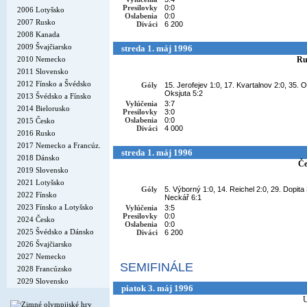
Presilovky
0:0
2006 Lotyšsko
Oslabenia
0:0
2007 Rusko
Diváci
6 200
2008 Kanada
2009 Švajčiarsko
streda 1. máj 1996
2010 Nemecko
Ru
2011 Slovensko
2012 Fínsko a Švédsko
Góly
15. Jerofejev 1:0, 17. Kvartalnov 2:0, 35. Or
Oksjuta 5:2
2013 Švédsko a Fínsko
Vylúčenia
3:7
2014 Bielorusko
Presilovky
3:0
Oslabenia
0:0
2015 Česko
Diváci
4 000
2016 Rusko
2017 Nemecko a Francúz.
streda 1. máj 1996
2018 Dánsko
Če
2019 Slovensko
2021 Lotyšsko
Góly
5. Výborný 1:0, 14. Reichel 2:0, 29. Dopita
2022 Fínsko
Neckář 6:1
2023 Fínsko a Lotyšsko
Vylúčenia
3:5
Presilovky
0:0
2024 Česko
Oslabenia
0:0
2025 Švédsko a Dánsko
Diváci
6 200
2026 Švajčiarsko
2027 Nemecko
SEMIFINÁLE
2028 Francúzsko
2029 Slovensko
piatok 3. máj 1996