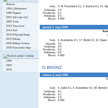
História
Góly
3. M. Procházka 0:1, 3. Kučera 0:2, 14. Vej
1994 Lillehammer
Vylúčenia
2:3
1998 Nagano
Presilovky
0:1
Oslabenia
0:2
2002 Salt Lake City
Diváci
9 400
2006 Turín
2010 Vancouver
piatok 3. máj 1996
2014 Soči
Kan
2018 Pchjongčchang
2022 Peking
Góly
5. Kvartalnov 0:1, 17. Brylin 0:2, 22. Dawe
2026 Miláno Cortina
Nájazdy
3:2
Vylúčenia
4:4
2030 Francúzske Alpy
Presilovky
0:2
Oslabenia
0:0
Diváci
9 500
1996
2004
O BRONZ
2016
sobota 4. máj 1996
Góly
3. Jašin 0:1, 5. Kvartalnov 0:2, 30. Berezin 
Vylúčenia
5:1
Presilovky
0:1
Oslabenia
1:0
Diváci
9 400