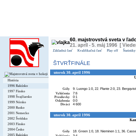
Dnes je
sobota
8. august 2026, 12:49 | Meniny má
Oskár
, v ČR
Soběslav
| Zajtra má
Ľubo
60. majstrovstvá sveta v ľa
21. apríl - 5. máj 1996 [ Viede
Základná časť
Kvalifikačná časť
Play off
Štatistiky
ŠTVRŤFINÁLE
utorok 30. apríl 1996
História
1996 Rakúsko
Góly
9. Luongo 1:0, 22. Plante 2:0, 23. Bergqvist 
1997 Fínsko
Vylúčenia
7:6
1998 Švajčiarsko
Presilovky
0:1
Oslabenia
0:0
1999 Nórsko
Diváci
4 600
2000 Rusko
2001 Nemecko
utorok 30. apríl 1996
2002 Švédsko
Kan
2003 Fínsko
2004 Česko
Góly
18. Green 1:0, 18. Nieminen 1:1, 36. Casse
2005 Rakúsko
Vylúčenia
3:4