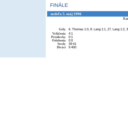
FINÁLE
nedeľa 5. máj 1996
Ka
Góly
6. Thomas 1:0, 8. Lang 1:1, 27. Lang 1:2, 
Vylúčenia
4:1
Presilovky
0:1
Oslabenia
0:0
Strely
39:41
Diváci
9 400
Copyright © 2002-26
Flexi Systems
.
Info
. Time 0.005 s