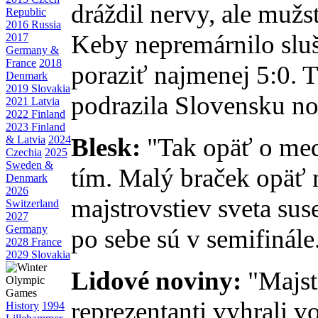
dráždil nervy, ale mužs
Republic
2016 Russia
Keby nepremárnilo slu
2017
Germany &
France
2018
poraziť najmenej 5:0. 
Denmark
2019 Slovakia
podrazila Slovensku no
2021 Latvia
2022 Finland
2023 Finland
Blesk:
"Tak opäť o med
& Latvia
2024
Czechia
2025
Sweden &
tím. Malý braček opäť ne
Denmark
2026
majstrovstiev sveta sus
Switzerland
2027
Germany
po sebe sú v semifinále
2028 France
2029 Slovakia
Lidové noviny:
"Majst
reprezentanti vyhrali v
History
1994