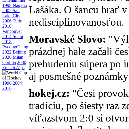
Lillehammer
1998 Nagano
Lašáka. O šancu hrať v 
2002 Salt
Lake City
nedisciplinovanosťou.
2006 Turin
2010
Vancouver
Moravské Slovo:
"Výhr
2014 Sochi
2018
PyeongChang
prázdnej hale začali če
2022 Beijing
2026 Milan
prebudeniu súpera po
Cortina
2030
French Alps
aj posmešné poznámky 
1996
2004
2016
hokej.cz:
"Česi provoko
tradíciu, po šiesty raz
víťazstvom 2:0 si otvor