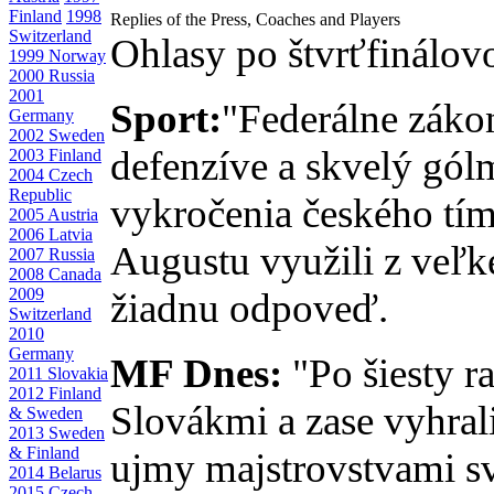
Finland
1998
Replies of the Press, Coaches and Players
Switzerland
Ohlasy po štvrťfinálo
1999 Norway
2000 Russia
2001
Sport:
"Federálne zákon
Germany
2002 Sweden
defenzíve a skvelý gól
2003 Finland
2004 Czech
Republic
vykročenia českého tí
2005 Austria
2006 Latvia
Augustu využili z veľké
2007 Russia
2008 Canada
2009
žiadnu odpoveď.
Switzerland
2010
Germany
MF Dnes:
"Po šiesty ra
2011 Slovakia
2012 Finland
Slovákmi a zase vyhral
& Sweden
2013 Sweden
& Finland
ujmy majstrovstvami sve
2014 Belarus
2015 Czech