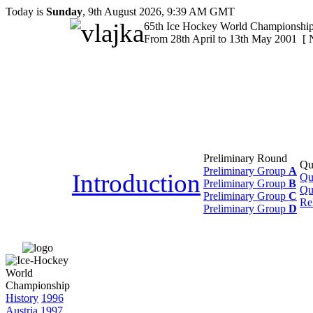
Today is
Sunday
, 9th August 2026, 9:39 AM GMT
65th Ice Hockey World Championshi
From 28th April to 13th May 2001 [
Preliminary Round
Qu
Preliminary Group
A
Introduction
Qu
Preliminary Group
B
Qu
Preliminary Group
C
Re
Preliminary Group
D
History
1996
Austria
1997