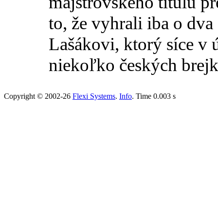
majstrovského titulu pr
to, že vyhrali iba o d
Lašákovi, ktorý síce v 
niekoľko českých brejk
Copyright © 2002-26
Flexi Systems
.
Info
. Time 0.003 s