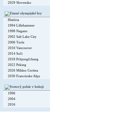
2029 Slovensko
História
1994 Lillehammer
1998 Nagano
2002 Salt Lake City
2006 Turín
2010 Vancouver
2014 Soči
2018 Pchjongčchang
2022 Peking
2026 Miláno Cortina
2030 Francúzske Alpy
1996
2004
2016
Copyright © 2002-26
Flexi Systems
.
Info
. Time 0.007 s