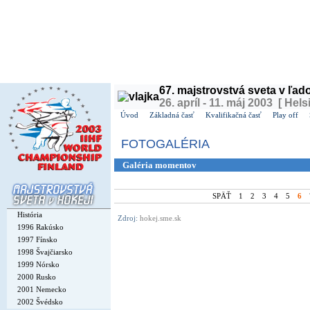
Dnes je
pondelok
10. august 2026, 8:29 | Meniny má
Vavrinec
, v ČR
Vavřinec
| Zajtra má
67. majstrovstvá sveta v ľa
26. apríl - 11. máj 2003 [ Hels
Úvod
Základná časť
Kvalifikačná časť
Play off
FOTOGALÉRIA
Galéria momentov
SPÄŤ
1
2
3
4
5
6
História
Zdroj:
hokej.sme.sk
1996 Rakúsko
1997 Fínsko
1998 Švajčiarsko
1999 Nórsko
2000 Rusko
2001 Nemecko
2002 Švédsko