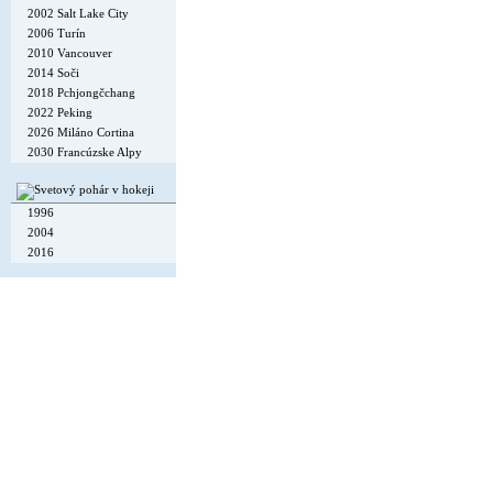
2002 Salt Lake City
2006 Turín
2010 Vancouver
2014 Soči
2018 Pchjongčchang
2022 Peking
2026 Miláno Cortina
2030 Francúzske Alpy
1996
2004
2016
Copyright © 2002-26
Flexi Systems
.
Info
. Time 0.004 s