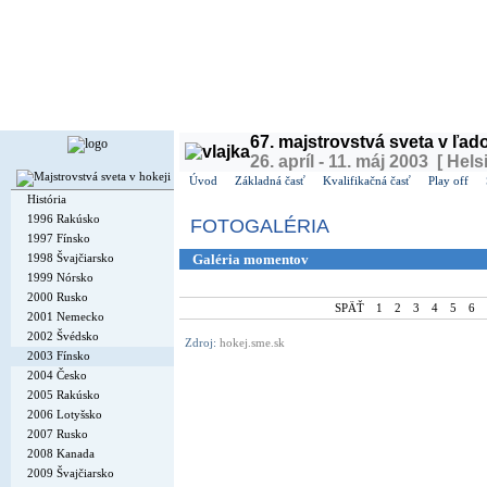
Dnes je
piatok
7. august 2026, 19:25 | Meniny má
Štefánia
, v ČR
Lada
| Zajtra má
Oskár
,
67. majstrovstvá sveta v ľa
26. apríl - 11. máj 2003 [ Hels
Úvod
Základná časť
Kvalifikačná časť
Play off
História
1996 Rakúsko
FOTOGALÉRIA
1997 Fínsko
1998 Švajčiarsko
Galéria momentov
1999 Nórsko
2000 Rusko
SPÄŤ
1
2
3
4
5
6
2001 Nemecko
2002 Švédsko
Zdroj:
hokej.sme.sk
2003 Fínsko
2004 Česko
2005 Rakúsko
2006 Lotyšsko
2007 Rusko
2008 Kanada
2009 Švajčiarsko