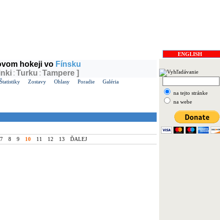
 v ČR
Soběslav
ENGLISH
dovom hokeji vo
Fínsku
inki
:
Turku
:
Tampere ]
Štatistiky
Zostavy
Ohlasy
Poradie
Galéria
na tejto stránke
na webe
7
8
9
10
11
12
13
ĎALEJ