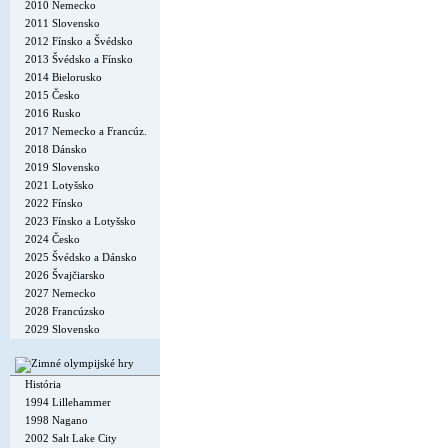
2010 Nemecko
2011 Slovensko
2012 Fínsko a Švédsko
2013 Švédsko a Fínsko
2014 Bielorusko
2015 Česko
2016 Rusko
2017 Nemecko a Francúz.
2018 Dánsko
2019 Slovensko
2021 Lotyšsko
2022 Fínsko
2023 Fínsko a Lotyšsko
2024 Česko
2025 Švédsko a Dánsko
2026 Švajčiarsko
2027 Nemecko
2028 Francúzsko
2029 Slovensko
História
1994 Lillehammer
1998 Nagano
2002 Salt Lake City