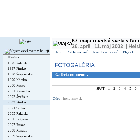
Dnes je
piatok
7. august 2026, 11:17 | Meniny má
Štefánia
, v ČR
Lada
| Zajtra má
Oskár
,
67. majstrovstvá sveta v ľa
26. apríl - 11. máj 2003 [ Hels
Úvod
Základná časť
Kvalifikačná časť
Play off
História
1996 Rakúsko
FOTOGALÉRIA
1997 Fínsko
1998 Švajčiarsko
Galéria momentov
1999 Nórsko
2000 Rusko
SPÄŤ
1
2
3
4
5
6
2001 Nemecko
2002 Švédsko
Zdroj:
hokej.sme.sk
2003 Fínsko
2004 Česko
2005 Rakúsko
2006 Lotyšsko
2007 Rusko
2008 Kanada
2009 Švajčiarsko